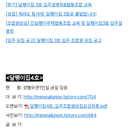
[
후기
]
달팽이집
3
호 입주설명회
&
협동조합 교육
[
모집
]
뭐라도 탐사대
,
달팽이집
3
호로 출발합니다
!
[
조합원모임
]
민달팽이주택협동조합 교육 및 달팽이집
3
호 입주설
명회
[
입주 모집 공고
]
달팽이집
3
호 입주 조합원 모집 공고
<달팽이집4
호>
현 황: 성별무관1
인실
공실 있음
더 보 기:
http://
minsnailunion.tistory.com/704
도면보기:
달팽이집4호_입주조합원모집요강최종.pdf
사진보기:
http://minsnailunion.tistory.com/684
글 보 기: