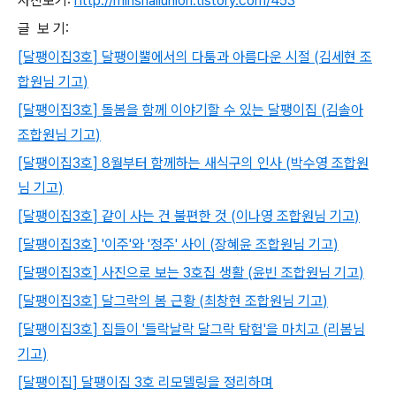
사진보기:
http://minsnailunion.tistory.com/453
글 보 기:
[
달팽이집
3
호
]
달팽이뿔에서의 다툼과 아름다운 시절
(
김세현 조
합원님 기고
)
[
달팽이집
3
호
]
돌봄을 함께 이야기할 수 있는 달팽이집
(
김솔아
조합원님 기고
)
[
달팽이집
3
호
] 8
월부터 함께하는 새식구의 인사
(
박수영 조합원
님 기고
)
[
달팽이집
3
호
]
같이 사는 건 불편한 것
(
이나영 조합원님 기고
)
[
달팽이집
3
호
] '
이주
'
와
'
정주
'
사이
(
장혜윤 조합원님 기고
)
[
달팽이집
3
호
]
사진으로 보는
3
호집 생활
(
윤빈 조합원님 기고
)
[
달팽이집
3
호
]
달그락의 봄 근황
(
최창현 조합원님 기고
)
[
달팽이집
3
호
]
집들이
'
들락날락 달그락 탐험
'
을 마치고
(
리봄님
기고
)
[
달팽이집
]
달팽이집
3
호 리모델링을 정리하며