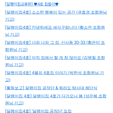
[달팽이집교류회] ♥4호 집들이♥
[
4
]
(
달팽이집
호
소소한 행복이 있는 공간
권효경 조합원님
)
기고
[
4
]
(
달팽이집
호
안녕하세요 새식구랍니다
황소연 조합원
)
님 기고
[
4
]
,
30-33 (
달팽이집
호
너와 나의 그 집
신사동
황은미 조
)
합원님 기고
[
4
]
(
달팽이집
호
아직 집에서 할 게 참 많아요
김병철 조합
)
원님 기고
[
4
] 4
4
(
달팽이집
호
월의
호집 이야기
박한석 조합원님 기
)
고
[
]
&
활동보고
달팽이집 공작단
뭐라도 탐사대 해단식
[
4
]
4
(
달팽이집
호
달팽이집
호가 다가오나 봄
성은혜 조합
)
원님 기고
[
4
] '
'
달팽이집
호
달팽이집 공작단
모집