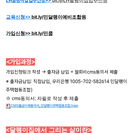
LH달팽이집입주신청>>
bit.ly/LH달팽이집입주신청
교육신청>>
bit.ly/민달팽이예비조합원
가입신청>>
bit.ly/민쿱
<가입과정
>
가입신청링크 작성 -> 출자금 납입 + 월회비cms동의서 제출
※ 출자금납입: 직접납입, 우리은행 1005-702-582614 민달팽이
주택협동조합)
※ cms동의서: 자필로 작성 후 제출
CMS출금이체동의서_민달팽이주택협동조합.hwp
<
달팽이집에서 그리는 삶이란>