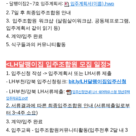
- 달팽이집2~7호 입주계획서:
입주계획서(이름).hwp
2.
7일 후 최종입주조합원 안내
3. 입주조합원 워크샵
(살림살이워크샵, 공동체프로그램,
입주계획서 같이 읽기 등)
4. 계약/입주
완료
5. 식구들과의 커뮤니티활동
<LH달팽이집 입주조합원 모집
일정
>
1. 입주신청 작성 -> 입주계획서 또는 LH서류 제출
- LH부천/강북 입주신청링크:
bit.ly/LH달팽이집입주신청
-
LH부천/강북 LH서류
제출:
[입주신청안내] LH 쉐어하우스형 청년주택
입주자모집.pdf
2.
서류결과에 따른 최종입주조합원 안내 (서류제출일로부
터 3~4주 소요)
3. 계약/입주
완료
4. 입주교육 - 입주조합원커뮤니티활동(입주전후 2달 내 3