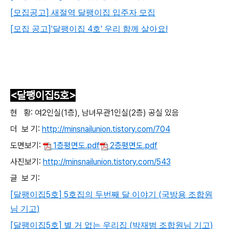
[
]
모집공고
새절역 달팽이집 입주자 모집
[
]'
4
'
!
모집 공고
달팽이집
호
우리 함께 살아요
<달팽이집5
호>
현 황: 여2인실(1층), 남녀무관1인실(2층) 공실 있음
더 보 기:
http://
minsnailunion.tistory.com/704
도면보기:
1층평면도.pdf
2층평면도.pdf
사진보기:
http://minsnailunion.tistory.com/543
글 보 기:
[
5
] 5
(
달팽이집
호
호집의 두번째 달 이야기
국방용 조합원
)
님 기고
[
5
]
(
)
달팽이집
호
별 거 없는 우리집
박재범 조합원님 기고