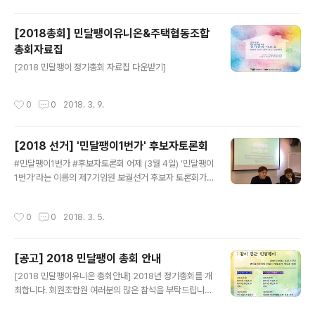
가져온 여러 가지 문제들이 복합적으로 발생한 시기였습니다. 또 다른 의미로는 한번
쯤 쉬어가야만 했던 때이기도 했다고 생각합니다. 하지만 무엇보다 가슴 아픈 일은
[2018총회] 민달팽이유니온&주택협동조합
그 과정에서 많은 분들이 상처를 입기도 하였고, 또 누군가는 단체와 멀어지기도 하
총회자료집
였다는 사실입니다. 저는 2017년 7기의 사무처장으로 활동을 다시 ..
글 내용
[2018 민달팽이 정기총회 자료집 다운받기]
작성시간
0
0
2018. 3. 9.
[2018 선거] '민달팽이1번가' 후보자토론회
글 내용
#민달팽이1번가 #후보자토론회 어제 (3월 4일) ‘민달팽이
1번가’라는 이름의 제7기임원 보궐선거 후보자 토론회가
열렸습니다. 참여연대 지하 아름드리홀에서 열린 이 날 행
사에는 연휴의 끝, 주말임에도 불구하고 많은 분들이 와 주
작성시간
0
0
2018. 3. 5.
셨습니다. 이 날 토론회에서는 7기 임원 보궐선거 후보자
인 최지희 위원장 후보와 이한솔 후보의 공약과 사업계획
에 대한 전반적인 설명, 그리고 두 후보자의 주거연대기와
[공고] 2018 민달팽이 총회 안내
같은 탐구를 통해 집에 대한 생각을 파헤쳐 보기도 하였습
글 내용
니다. 이 날 행사에서는 특히 많은 회원 조합원 분들의 질의
[2018 민달팽이유니온 총회안내] 2018년 정기총회를 개
가 이어졌는데요. 이어서 오늘 달팽이집 5호에서는 ‘민식
최합니다. 회원조합원 여러분의 많은 참석을 부탁드립니
당’을 통해 후보자들이 직접 음식을 준비하고 편하게 이야
다.'성찰과 도약 : 같이 걷는 민달팽이' 일시 : 2018.3.10