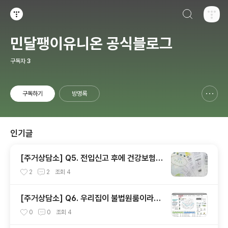
검색하기
티스토리
민달팽이유니온 공식블로그
구독자
3
구독하기
방명록
신고하기 레이어
열기
인기글
[주거상담소] Q5. 전입신고 후에 건강보험료
와 주민세를 내라고 고지서가 날아왔어요.
2
2
조회
4
[주거상담소] Q6. 우리집이 불법원룸이라
고?
0
0
조회
4