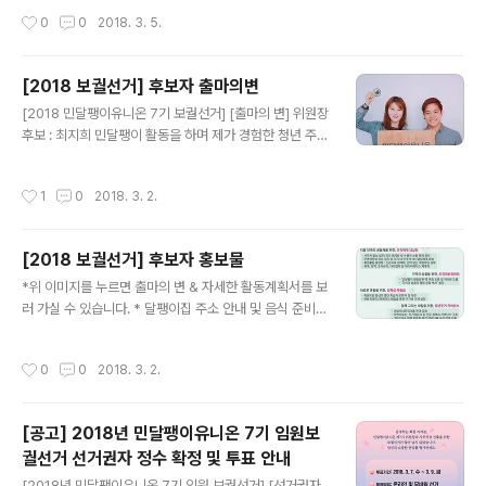
기 나눌 수 있는 행사가 진행중입니다. 선거운동은 6일을
(토) 오후 1-7시 장소 : 서울시 영등포구 영신로 183 (영등
작성시간
0
0
2018. 3. 5.
마지막으로 마무리가 되고 이제 7일부..
포경찰서, 하자센터 인근) 참가비 : 1만원 의결안건 [보고안
건] - 2017년 민달팽이유니온 사업보고 - 2017년 민달팽
이유니온 결산보고 - 기타안건[논의안건] - 민달팽이유니
[2018 보궐선거] 후보자 출마의변
온 제7기 임원 보궐선거 - 2018년 민달팽이유니온 사업
글 내용
계획 승인 - 2018년 민달팽이유니온 예산안 승인 - 기타
[2018 민달팽이유니온 7기 보궐선거] [출마의 변] 위원장
안건 ㅇ 총회 안내 및 참석 확인 : https://goo.gl/2PZzE
후보 : 최지희 민달팽이 활동을 하며 제가 경험한 청년 주거
9 ※※참석 여부에 따라 위임장도 함께 부탁드리고 있습니
문제는 모두의 문제이자 모두 나의 문제였습니다. 그것은
다. 위 링크를 꼭 확인 부탁드립니다※※ ..
지방에서 서울에 올라와 살며 자취를 할 수 밖에 없는 청년
작성시간
1
0
2018. 3. 2.
의 문제이기도 하고, 독립을 하지 못하는 청년의 문제이기
도 하며, 재개발·젠트리피케이션으로 쫓겨날 수 밖에 없는
청년의 문제이기도 했습니다. 누군가의 친구, 동료, 가족이
[2018 보궐선거] 후보자 홍보물
기도 한 그 청년들의 문제는 또한 세대를 막론한 사회 전체
글 내용
의 문제이기도 했습니다. 사람이라면 누구나 필요한 ‘집’.
*위 이미지를 누르면 출마의 변 & 자세한 활동계획서를 보
가장 많은 집을 가진 사람이 이천채가 넘는 집을 가진 사회,
러 가실 수 있습니다. * 달팽이집 주소 안내 및 음식 준비를
절대다수의 집을 절대소수의 사람들이 소유한 사회에서,
위해, 010-5421-1581로 참여를 알려주세요 :D * 이미
안정적인 주거를 갖지 못한 사람들이 발붙일 집을 위해 일
지를 누르면 으로 이동합니다.
작성시간
0
0
2018. 3. 2.
생의 대부분을 바치는..
[공고] 2018년 민달팽이유니온 7기 임원보
궐선거 선거권자 정수 확정 및 투표 안내
글 내용
[2018년 민달팽이유니온 7기 임원 보궐선거] [선거권자