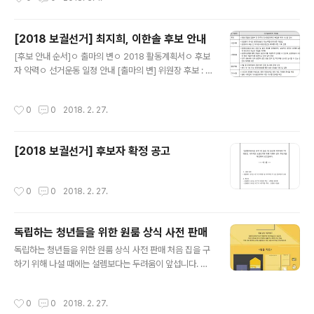
[2018 보궐선거] 최지희, 이한솔 후보 안내
글 내용
[후보 안내 순서]ㅇ 출마의 변ㅇ 2018 활동계획서ㅇ 후보
자 약력ㅇ 선거운동 일정 안내 [출마의 변] 위원장 후보 : 최
지희 민달팽이 활동을 하며 제가 경험한 청년 주거 문제는
모두의 문제이자 모두 나의 문제였습니다. 그것은 지방에
작성시간
0
0
2018. 2. 27.
서 서울에 올라와 살며 자취를 할 수 밖에 없는 청년의 문제
이기도 하고, 독립을 하지 못하는 청년의 문제이기도 하며,
재개발·젠트리피케이션으로 쫓겨날 수 밖에 없는 청년의
[2018 보궐선거] 후보자 확정 공고
문제이기도 했습니다. 누군가의 친구, 동료, 가족이기도 한
그 청년들의 문제는 또한 세대를 막론한 사회 전체의 문제
이기도 했습니다. 사람이라면 누구나 필요한 ‘집’. 가장 많
작성시간
0
0
2018. 2. 27.
은 집을 가진 사람이 이천채가 넘는 집을 가진 사회, 절대다
수의 집을 절대소수의 사람들이 소유한 사회에서, 안정적
인 주거를 갖지 못한 ..
독립하는 청년들을 위한 원룸 상식 사전 판매
글 내용
독립하는 청년들을 위한 원룸 상식 사전 판매 처음 집을 구
하기 위해 나설 때에는 설렘보다는 두려움이 앞섭니다. 집
을 구할 때 겪는 불안과 혼란을 줄일 수 있는 것은 아무것도
없어 보입니다. 아무도 알려주지 않은 세입자의 권리, 그리
작성시간
0
0
2018. 2. 27.
고 어려운 '주택임대차계약서', '주택임대차보호법'은 물론