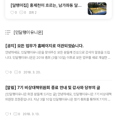
[달팽이집] 홍제천이 흐르는, 남가좌동 달팽
이집 입주기 "마약 같은 우리 달팽이집으로
0
0
조회
2
드루와 드루와"
[민달팽이유니온]
분류 전체보기
주요 글 목록
[공지] 모든 업무가 홈페이지로 이관되었습니다.
글 내용
안녕하세요. 민달팽이유니온을 찾아주신 모든 분들께 진심으로 감사의 말씀을 드립
니다. 민달팽이유니온은 2018 총회 (3월 10일) 이후로 모든 업무를 새로 개설한 홈
페이지로 이관하게 되었습니다. 더욱 깔끔하고 편리한 플랫폼을 통해 시민/회원 여러
분과 함께 하겠습니다. 감사합니다. 홈페이지 링크 : http://minsnailunion.net
작성시간
0
0
2018. 3. 20.
[알림] 7기 비상대책위원회 종료 안내 및 감사와 당부의 글
글 내용
[민달팽이유니온 회원 분들께 드리는 글] 안녕하세요, 민달팽이유니온 7기 비상대책
위원장 조현준입니다. 지난 3월 10일 민달팽이유니온 정기 총회를 통하여 7기의 새
로운 집행부가 꾸려짐과 동시에, 비상대책위원회 활동이 종료가 되었습니다. 더불어
저 역시 상근활동을 중단하고자 합니다. 지난 6개월간 민달팽이유니온은 어려운 시
작성시간
1
0
2018. 3. 13.
간을 보냈습니다. 수많은 고민과 갈등이 있었습니다. 돌이켜보면 단체가 성장하면서