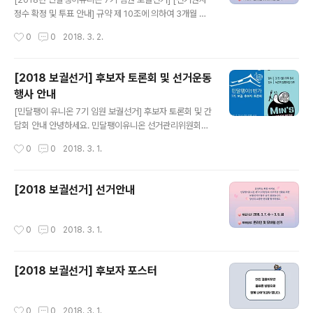
정수 확정 및 투표 안내] 규약 제 10조에 의하여 3개월 이
상 회비 납부를 하였거나, 선거일 직전 3개월의 회비를 미
작성시간
0
0
2018. 3. 2.
납하지 않은 회원에 따라 아래와 같이 피선거권자를 확정
합니다. * 선거관리위원회에서는 이를 위해 선거기간 확정
전인 2월 초, 미납회원들께 유선전화를 통하여 이와 관련
[2018 보궐선거] 후보자 토론회 및 선거운동
한 회원 권리 회복에 대하여 안내드렸습니다. 그 과정에서
행사 안내
의결권을 포기하신 회원&조합원을 제외하였고, 후보자등
글 내용
록기간 마감일인 2018.2.27을 기준으로 선거인 명부를
[민달팽이 유니온 7기 임원 보궐선거] 후보자 토론회 및 간
확정하였습니다. 선거인 명부에 있어야 하는데 없거나, 여
담회 안내 안녕하세요. 민달팽이유니온 선거관리위원회입
타 문제가 있으신 회원&조합원분들께서는 민달팽이유니
니다. 최지희, 이한솔 후보자의 활동계획서와 약력을 공고
작성시간
0
0
2018. 3. 1.
온 사무실 (070-4145-9120) 또는 아래 링크에 댓글을
드렸지만, 회원들께서 소중한 한 표를 행사하시기 전에 두
남겨주시기 바랍니다. 1. 선거..
분에 대한 더욱 많은 정보와 이야기를 들으실 수 있도록 아
래의 행사를 준비했습니다. 회원 여러분의 많은 참여 부탁
[2018 보궐선거] 선거안내
드리겠습니다! [토론회] 7기 보궐선거 후보자 토론회 ㅇ 토
론회를 통해 후보자들의 계획과 포부를 듣고 질문하는 시
간ㅇ 일시 : 2018.3.4(일) 오후 4시ㅇ 장소 : 참여연대 지
작성시간
0
0
2018. 3. 1.
하 느티나무홀 [간담회] 민유 조합원과 후보자가 함께 하는
ㅇ 토론회에서 못다한 이야기를 함께 식사하며 조금 더 편
하게 나누는 시간ㅇ 일시 : 2018년 3월 5일(월) 오후 7시
[2018 보궐선거] 후보자 포스터
30분ㅇ 장소 ..
작성시간
0
0
2018. 3. 1.