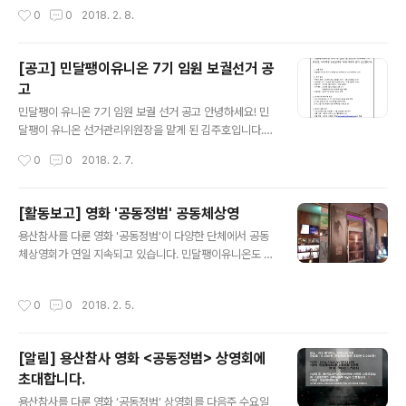
들 앞에 무릎 꿇고 사죄하라는 구호를 외치며 채용 비리 은행에 대한 강력한 처벌 및
작성시간
0
0
2018. 2. 8.
재발 방지 대책마련을 촉구하는 목소리를 높였습니다. 하지만 현재 대부분의 시중은
행은 채용비리 발생 시 부정 합격자의 처리에 관한 내부 규정이 전혀 마련되어 있지
않습니다. 채용비리가 밝혀진 이후에도 부정 합격자들은 계속 근무하고 피해자는 구
[공고] 민달팽이유니온 7기 임원 보궐선거 공
제받지 못하고 있는 상황입니다. 이번 사건을 계기로 은행과 정부에서 피해자 구제
고
방안 및 부정 합격자 처리 규정을 만들고 인사서류에 보존 기한을 명확히 하며 국회
글 내용
는 송정한 채용보장과 채용비리 엄벌을 위한 법 제정 등 재발 방지..
민달팽이 유니온 7기 임원 보궐 선거 공고 안녕하세요! 민
달팽이 유니온 선거관리위원장을 맡게 된 김주호입니다.
민달팽이 유니온 제7기 및 임원 보궐 선거를 위해 선거관
작성시간
0
0
2018. 2. 7.
리위원회가 구성되었습니다. 선거관리위원은 위원장인 저
를 포함하여 김강, 위민진 회원과 함께 3인으로 구성되었
습니다. 이에 따라 다음과 같이 선거 내용을 안내해드립니
[활동보고] 영화 '공동정범' 공동체상영
다. 여러분들의 많은 참여와 관심 부탁드립니다. 궁금하신
글 내용
용산참사를 다룬 영화 '공동정범'이 다양한 단체에서 공동
사항이나 문의하실 내용이 있다면 전화나 메일로 연락을
체상영회가 연일 지속되고 있습니다. 민달팽이유니온도 지
주시면 감사하겠습니다. 1. 선출 임원 - 민달팽이 유니온 제
난 31일 이수역 메가박스 아트나인에서 용산참사 생존자
7기 위원장 및 사무처장 각 1인 (잔여임기 1년) 2. 선거 일
들의 이야기를 다룬 연분홍치마의 영화 '공동정범' 공동체
정 - 후보자 등록 : 018년 2월 19일(월) 9:00 ~ 2월 26
작성시간
0
0
2018. 2. 5.
상영회를 가졌습니다. 이날,여러 회원 조합원분들을 포함
일(월) 19:00 - 선거운동 기간 : 2018년 2월 27일(화)
해 30여분이 참여해주셨는데요. 영화 상영 이후에는 공동
9:..
정범의 김일란, 이혁상 감독님. 그리고 용산참사진상규명
[알림] 용산참사 영화 <공동정범> 상영회에
위원회의 이원호 사무국장님을 모시고 GV(감독과의 대화)
초대합니다.
를 진행하기도 하였습니다. 영화에 대한 이야기. 그리고 용
글 내용
산참사와 주거문제에 대한 다양한 이야기를 나누고 여러
용산참사를 다룬 영화 ‘공동정범’ 상영회를 다음주 수요일