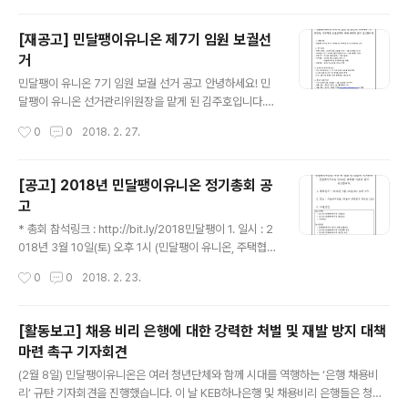
'임대인'과 '임차인'이라는 말도 낯선 상황이 계속됩니다.
'지(하)옥(탑)고(시원)'로 대표되는 도시 곳곳 빼곡하게 원
[재공고] 민달팽이유니온 제7기 임원 보궐선
룸이 들어섰지만, 정작 살만한 집은 없습니다. 이러한 현실
거
을 직시한 끝에, 민달팽이유니온은 독립하는 청년들을 위
글 내용
해 우리가 놓치지 말아야 할 권리, 정책, 용어, 그리고 집을
민달팽이 유니온 7기 임원 보궐 선거 공고 안녕하세요! 민
구하는 방법을 담아 널리 알리기로 했습니다. 지난 5년간
달팽이 유니온 선거관리위원장을 맡게 된 김주호입니다.
진행한 주거상담을 토대로 청년들의 다양한 주거문제 해결
민달팽이 유니온 제7기 및 임원 보궐 선거를 위해 선거관
작성시간
0
0
2018. 2. 27.
을 위해 활동한 기..
리위원회가 구성되었습니다. 선거관리위원은 위원장인 저
를 포함하여 김강, 위민진 회원과 함께 3인으로 구성되었
습니다. 이에 따라 다음과 같이 선거 내용을 안내해드립니
[공고] 2018년 민달팽이유니온 정기총회 공
다. 여러분들의 많은 참여와 관심 부탁드립니다. 궁금하신
고
사항이나 문의하실 내용이 있다면 전화나 메일로 연락을
글 내용
주시면 감사하겠습니다. *선거기간이 중앙선거관리위원회
* 총회 참석링크 : http://bit.ly/2018민달팽이 1. 일시 : 2
시스템에 의해 3일을 넘을 수 없어 원래 예정된 3월 7일부
018년 3월 10일(토) 오후 1시 (민달팽이 유니온, 주택협동
터가 아닌 3월 8일 목요일 00시부터 금요일 23시 55분
조합총회가 순차적으로 진행됩니다. 2. 장소 : 서울하우징
작성시간
0
0
2018. 2. 23.
까지 양일간 진행하게 되었습니다. 이 부분 양해 바랍니다.
랩 (서울시 영등포구 영신로 183)*지도링크 : *지도 링크 :
1. 선출 임원 - 민달팽이 유니온 제 7..
http://dmaps.kr/869vx 3. 의결안건 [보고안건] - 201
7년 민달팽이유니온 사업보고 - 2017년 민달팽이유니온
[활동보고] 채용 비리 은행에 대한 강력한 처벌 및 재발 방지 대책
결산보고 - 기타안건 [논의안건] - 민달팽이유니온 제7기
마련 촉구 기자회견
임원 보궐선거 - 2018년 민달팽이유니온 사업계획 승인 -
글 내용
2018년 민달팽이유니온 예산안 승인 - 기타 안건
(2월 8일) 민달팽이유니온은 여러 청년단체와 함께 시대를 역행하는 ‘은행 채용비
리’ 규탄 기자회견을 진행했습니다. 이 날 KEB하나은행 및 채용비리 은행들은 청년