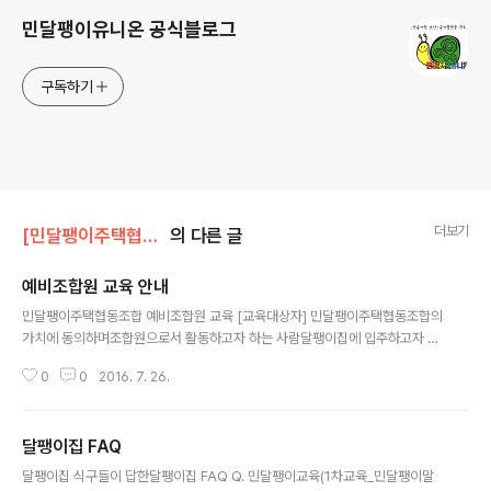
민달팽이유니온 공식블로그
구독하기
더보기
[민달팽이주택협동조합]/* 달팽이집 모집공고
의 다른 글
예비조합원 교육 안내
글 내용
민달팽이주택협동조합 예비조합원 교육 [교육대상자] 민달팽이주택협동조합의
가치에 동의하며조합원으로서 활동하고자 하는 사람달팽이집에 입주하고자 하
는 사람 [교육개요]1차교육: 민달팽이 말 나누기2차교육: 민달팽이 수다 [1차:
0
0
2016. 7. 26.
민달팽이 말 나누기][대화내용]관계 맺고 사는 삶에 대한 이야기[대화방법]주중
점심, 주중 저녁, 평일 오전, 평일 오후 등 선호하는 시간대에 참여(1시간반 ~ 2
시간 진행)[대화일정]청년허브 등에서 상시로 교육 진행 (자세한 일정은 참여
달팽이집 FAQ
링크에서 확인 가능)링크: bit.ly/민달팽이예비조합원 [2차 교육][대화내용]달
글 내용
팽이집에 대한 이야기[대화방법]‘민달팽이 말 나누기’ 참여자와 달팽이집 조합
달팽이집 식구들이 답한달팽이집 FAQ Q. 민달팽이교육(1차교육_민달팽이말