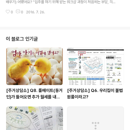
원과의 1:1 ~ 2:2 대화 (1시간~1시간반 진행)[대화일시]개별적으로 수다 일시/
배우기) 어땠어요? “입주를 하기 위해 받는 워크샵 과정이 처음에는 부담, 걱정
장소 ..
으로 다가왔어요. 그런데 사람들을 만나고 과정에 참여하는 시간이 즐거웠어요.
0
0
2016. 7. 26.
그래서인지 처음 가졌었던 두려움이 어느덧 사람, 달팽이집에 대한 호기심으로
바뀌어 있던데요.ㅎㅎ“- 달팽이집2호 Choi Q. 민달팽이수다(2차교육) 어땠어
요? “달팽이집에서 살고 있는 조합원에게 공동생활과 직접적인 생활을 들을 수
있어 좋았어요.민달팽이를 보며 함께 만들어 나간다는 느낌을 많이 받았었는데
직접 보니 더 와닿고 좋아요."- 예비조합원 Kim Q. 달팽이집 주택관리 또는 역
이 블로그 인기글
할분담, 어떻게 하나요? “대체로 역할분담은 커뮤니티관리, 집사, 시설담당, 회
계, 인테리어담당..
[주거상담소] Q8. 룸메이트(동거
[주거상담소] Q6. 우리집이 불법
인)가 들어오면 추가 월세를 내야
원룸이라고?
하나요?