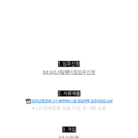
1. 입주신청
bit.ly/LH달팽이집입주신청
2. 서류제출
[입주신청안내] LH 쉐어하우스형 청년주택 입주자모집.pdf
※ LH 자격조회 소요 기간: 3~4주 소요
3. 가입
bit.ly/민쿱