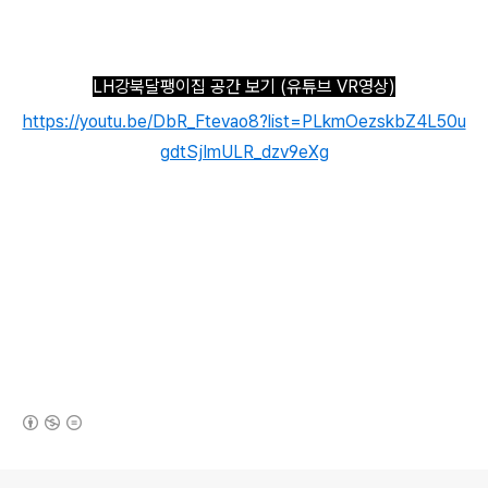
LH강북달팽이집 공간 보기 (유튜브 VR영상)
https://youtu.be/DbR_Ftevao8?list=PLkmOezskbZ4L50u
gdtSjImULR_dzv9eXg
(새창열림)
로그 정보