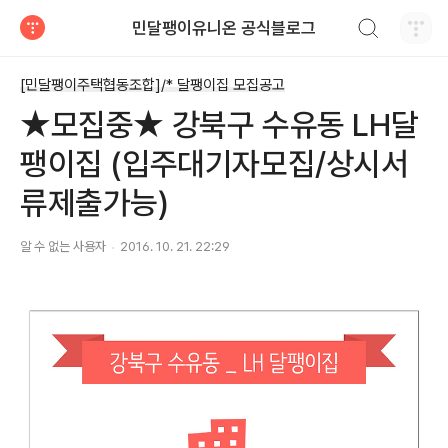
검색하기
민달팽이유니온 공식블로그
티스토리
[민달팽이주택협동조합]/* 달팽이집 모집공고
★모집중★ 강북구 수유동 LH달
팽이집 (입주대기자모집/상시서
류제출가능)
알 수 없는 사용자
2016. 10. 21. 22:29