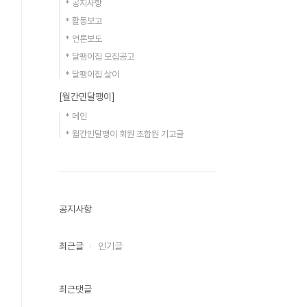
* 공지사항
* 활동보고
* 언론보도
* 달팽이집 모집공고
* 달팽이집 살이
[월간민달팽이]
* 메인
* 월간민달팽이 회원 조합원 기고글
공지사항
최근글
인기글
최근댓글