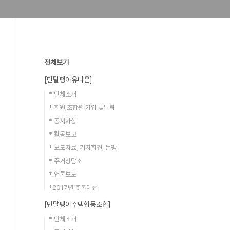
전체보기
[민달팽이유니온]
* 단체소개
* 회원,조합원 가입 및탈퇴
* 공지사항
* 활동보고
* 보도자료, 기자회견, 논평
* 주거상담소
* 언론보도
*2017년 촛불대선
[민달팽이주택협동조합]
* 단체소개