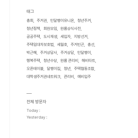
태그
총회
주거권
민달팽이유니온
청년주거
청년정책
회원모임
원룸상식사전
공공주택
도시재생
세입자
지방선거
주택임대차보호법
세월호
주거빈곤
총선
박근혜
주거상담사
주거상담
민달팽이
행복주택
청년수당
원룸 관리비
해비타트
오픈테이블
달팽이집
청년
주택협동조합
대학생주거권네트워크
관리비
예비입주
전체 방문자
Today :
Yesterday :