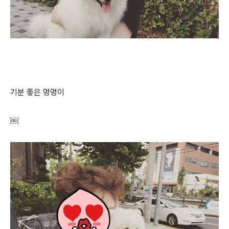
기분 좋은 멍멍이
￼​