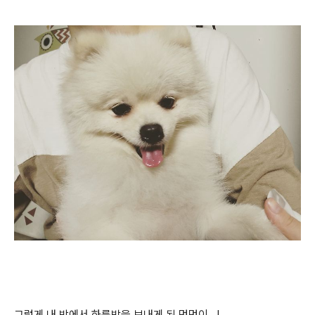
그렇게 내 방에서 하룻밤을 보내게 된 멍멍이...!