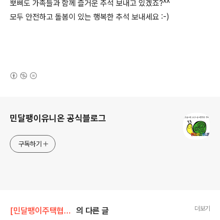
뽀삐도 가족들과 함께 즐거운 추석 보내고 있겠죠?^^
모두 안전하고 돌봄이 있는 행복한 추석 보내세요 :-)
(새창열림)
로그 정보
민달팽이유니온 공식블로그
구독하기
더보기
[민달팽이주택협동조합]/* 달팽이집 살이
의 다른 글