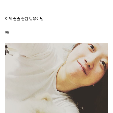
이제 슬슬 졸린 멍뭉이님
￼​