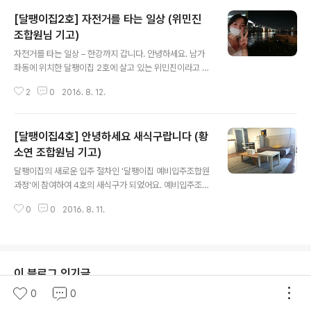
[달팽이집2호] 자전거를 타는 일상 (위민진
조합원님 기고)
글 내용
자전거를 타는 일상 – 한강까지 갑니다. 안녕하세요. 남가
좌동에 위치한 달팽이집 2호에 살고 있는 위민진이라고 합
니다. 그 동안 쑥스러워 미뤄왔던 글을 이제야 쓰게 되네요.
2
0
2016. 8. 12.
2014년 12월 20일에 입주 해서 2016년 8월 12일 오늘
까지, 달팽이 집에 살면서 제 삶에 많은 변화가 있었어요.
그 이야기를 다른 조합원 분들께 공유 드리고자 늦은 시간
[달팽이집4호] 안녕하세요 새식구랍니다 (황
글을 적어봅니다. 직장인이라면 누구나 꿈꾸는 ‘저녁이 있
는 삶’ 그리고 함께 사는 식구들이 생겼다는 것이 가장 큰
소연 조합원님 기고)
글 내용
변화일 것 같아요. 저는 본가가 안산이라 왕복 출퇴근 시간
달팽이집의 새로운 입주 절차인 '달팽이집 예비입주조합원
이 3시간이었어요. 일이 6시에 끝난다고 해도 집에 가면
과정'에 참여하여 4호의 새식구가 되었어요. 예비입주조합
씻고 뻗어서 자기 바빴더랬죠.. 달팽이 집에 입주하고 나서
원과정의 1회차는 불광동 청년허브에서 참여했어요. 소규
부턴 제가 취미 콜렉터로 변신했답니다. 그 동안 시간이 생
0
0
2016. 8. 11.
모로 진행해서 서로의 이야기에 귀기울일수 있어 좋았습니
기면 해보고 싶..
다. 민달팽이주택협동조합의 가치관과 설립 이유, 조합이
하고 있는 자세한 일들을 듣고, 각자가 생각하는 주거공간
에 대해 대화했습니다. A4용지에 자신이 갖고 있는 집에
대한 이미지를 그림으로 표현하는 시간이 있었는데, 오랜
이 블로그 인기글
만에 크레파스를 잡아서인지 재밌었어요. 삭막한 이미지로
0
0
집을 그린 저와 달리(!) 집이 밝고 긍정적으로 표현된 그림
이 많아서, 상반된 이미지를 볼 수 있어 흥미로웠습니다. 또