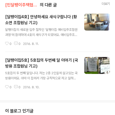
더보기
[민달팽이주택협동조합]/* 달팽이집 살이
의 다른 글
[달팽이집4호] 안녕하세요 새식구랍니다 (황
소연 조합원님 기고)
글 내용
달팽이집의 새로운 입주 절차인 '달팽이집 예비입주조합원
과정'에 참여하여 4호의 새식구가 되었어요. 예비입주조합
원과정의 1회차는 불광동 청년허브에서 참여했어요. 소규
0
0
2016. 8. 11.
모로 진행해서 서로의 이야기에 귀기울일수 있어 좋았습니
다. 민달팽이주택협동조합의 가치관과 설립 이유, 조합이
하고 있는 자세한 일들을 듣고, 각자가 생각하는 주거공간
[달팽이집5호] 5호집의 두번째 달 이야기 (국
에 대해 대화했습니다. A4용지에 자신이 갖고 있는 집에
대한 이미지를 그림으로 표현하는 시간이 있었는데, 오랜
방용 조합원님 기고)
글 내용
만에 크레파스를 잡아서인지 재밌었어요. 삭막한 이미지로
5호집의 두 번째 달입니다. 저는 2층 2인실에 살고있는 국
집을 그린 저와 달리(!) 집이 밝고 긍정적으로 표현된 그림
방용이에요. 아마 이 집에서 가장 규칙적으로 자고 일하고
이 많아서, 상반된 이미지를 볼 수 있어 흥미로웠습니다. 또
쉬는 사람인 것 같아요. 최근엔 8월 1일. 달팽이집 교류회
두가지 키워드를 랜덤으로 뽑아 “공존하는+삶” 같은 식으
0
0
2016. 8. 10.
가 있었습니다. 제가 달팽이집에 살면서 가장 처음 갔던 행
로 문장을 만들고 대화를 나눴습니다. 청년세..
사가 2호집에서 있었던 교류회였는데 5호집이 어느정도
정리가 되어 이번엔 저희들이 손님을 맞이했어요. 에어컨
이 없는 집이라 집사람들끼리 모일 때 온방의 선풍기를 총
동원해서 틀어두는데 열명이 넘어가는 손님분들이 오시니
이 블로그 인기글
교류회하시면서 땀 삐질삐질흘리셨을거라 생각됩니다. 늘