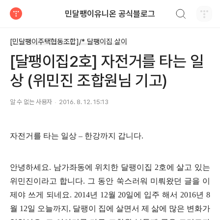
검색하기
민달팽이유니온 공식블로그
티스토리
[민달팽이주택협동조합]/* 달팽이집 살이
[달팽이집2호] 자전거를 타는 일
상 (위민진 조합원님 기고)
알 수 없는 사용자
2016. 8. 12. 15:13
자전거를 타는 일상 – 한강까지 갑니다.
안녕하세요. 남가좌동에 위치한 달팽이집 2호에 살고 있는
위민진이라고 합니다.
그 동안 쑥스러워 미뤄왔던 글을 이
제야 쓰게 되네요.
2014년 12월 20일에 입주 해서 2016년 8
월 12일 오늘까지, 달팽이 집에 살면서 제 삶에 많은 변화가