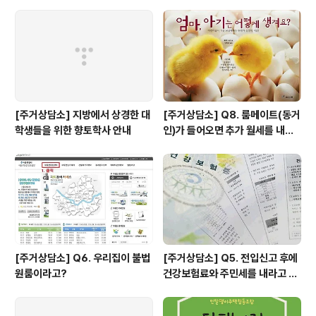
그런 것처럼 서로의 소개를 하여 간단하게 만든 음식을 나
눴어요. GMO와 관련한 이야기를 해보자고 모였기에 음식
을 준비하는데 꽤 신경썼었다는 사실 여러분은 알고 계셨
나요? 때마침 문을 닫은 혁신파크 생협과 코코..
[주거상담소] 지방에서 상경한 대
[주거상담소] Q8. 룸메이트(동거
학생들을 위한 향토학사 안내
인)가 들어오면 추가 월세를 내야
하나요?
[주거상담소] Q6. 우리집이 불법
[주거상담소] Q5. 전입신고 후에
원룸이라고?
건강보험료와 주민세를 내라고 고
지서가 날아왔어요.