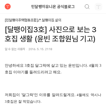
검색하기
민달팽이유니온 공식블로그
티스토리
[민달팽이주택협동조합]/* 달팽이집 살이
[달팽이집3호] 사진으로 보는 3
호집 생활 (윤빈 조합원님 기고)
알 수 없는 사용자
2016. 5. 15. 21:18
안녕하세요 3호집 달그락에 살고 있는 윤빈입니다.
4월의 3
호집 이야기를 들려드리려고 해요.
저희집이 '달그락'인 이유를 알려드릴게요.
4월에도 역시나
3호집은 잘 먹었습니다.