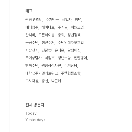
태그
원룸 관리비
주거빈곤
세입자
청년
예비입주
해비타트
주거권
회원모임
관리비
오픈테이블
총회
청년정책
공공주택
청년주거
주택임대차보호법
지방선거
민달팽이유니온
달팽이집
주거상담사
세월호
청년수당
민달팽이
행복주택
원룸상식사전
주거상담
대학생주거권네트워크
주택협동조합
도시재생
총선
박근혜
전체 방문자
Today :
Yesterday :