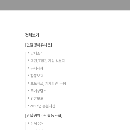
전체보기
[민달팽이유니온]
* 단체소개
* 회원,조합원 가입 및탈퇴
* 공지사항
* 활동보고
* 보도자료, 기자회견, 논평
* 주거상담소
* 언론보도
*2017년 촛불대선
[민달팽이주택협동조합]
* 단체소개