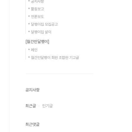
* 공지사항
* 활동보고
* 언론보도
* 달팽이집 모집공고
* 달팽이집 살이
[월간민달팽이]
* 메인
* 월간민달팽이 회원 조합원 기고글
공지사항
최근글
인기글
최근댓글