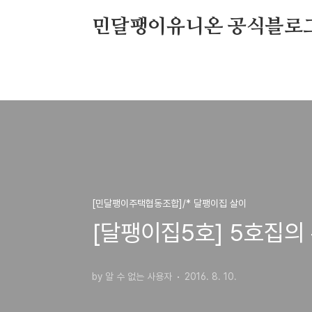
본문 바로가기
민달팽이유니온 공식블로
[민달팽이주택협동조합]/* 달팽이집 살이
[달팽이집5호] 5호집의
by 알 수 없는 사용자
2016. 8. 10.