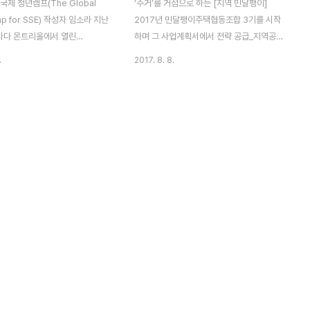
국제 청년캠프(The Global
‘주거’를 거점으로 하는 [지역 민달팽이]
mp for SSE) 작성자 임소라 지난
2017년 민달팽이주택협동조합 3기를 시작
캐나다 몬트리올에서 열린
하며 그 사업계획서에서 전략 공급_지역공급
제사회적경제포럼) 후속으로 “사회
*에 대해 조합원들과 이야기했던 바 있습니
.
2017. 8. 8.
주인공인 다음 세대 청년들이 사
다. 현재 전국의 청년 주거빈곤율이 29%로
한 믿음과 그 실천”을 지지하고
나타나며 청년들 대다수가 주거문제를 겪고
람으로 첫 번째 청년프로젝트
있다고 해도 과언이 아닙니다. 점점 심화되는
회적 경제 국제 청년 캠프’가 서울
양극화로 집을 사기 어려워지는 사회적 구조
열렸다. ‘청년 사회적 경제를 소
에도 불구하고 문제를 겪는 당사자들은 임대
e Youth, Revive the
차관계의 오래된 관습과 경험의 부재 그리고
)라는 주제로 전 세계 26개국 103
고립으로 주거문제에 목소리를 내거나 영향
사회적 기업가들이 3박 4일간 함
력을 발휘하는 것은 쉽지 않습니다. 2014년
적 교류와 소통을 통해 사고를 확
부터 민쿱은 달팽이집을 공급, 운영하며 새로
, 주거, 금융, 지역등 사회문제
운 주거 활동을 실험, 확인하고 있습니다. 집
속가능한 해결 방법 등을 모색하는
에 대한 필요는 ‘소유’에서 ‘안정’으로 전환 되
그리고 민달팽이주택협동조합의 ..
고 있고 세입자의 권리를 가장 우선으로 주거
안정성을 확보하는 달팽이집은..