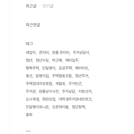
최근글
인기글
최근댓글
태그
세입자
관리비
원룸 관리비
주거상담사
청년
청년수당
박근혜
예비입주
행복주택
민달팽이
공공주택
해비타트
총선
달팽이집
주택협동조합
청년주거
주택임대차보호법
세월호
주거빈곤
주거권
원룸상식사전
주거상담
지방선거
도시재생
회원모임
대학생주거권네트워크
민달팽이유니온
오픈테이블
청년정책
총회