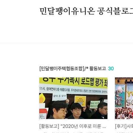
본문 바로가기
민달팽이유니온 공식블로
[민달팽이주택협동조합]/* 활동보고
30
[활동보고] “2020년 이후로 미룬 세입자보호는 기만이다. 문재인 정부는 전월세상한제, 계약갱신제도 지금 당장 도입하라!” 세입자 · 종교·시민단체 기자회견