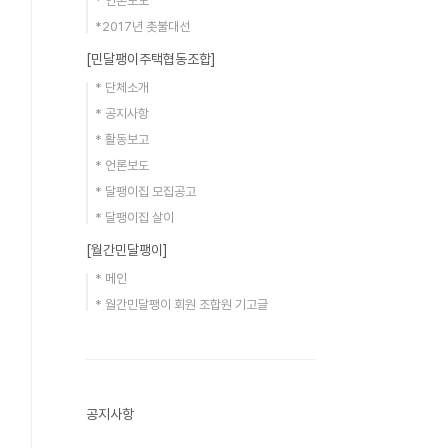
* 언론보도
*2017년 촛불대선
[민달팽이주택협동조합]
* 단체소개
* 공지사항
* 활동보고
* 언론보도
* 달팽이집 모집공고
* 달팽이집 살이
[월간민달팽이]
* 메인
* 월간민달팽이 회원 조합원 기고글
공지사항