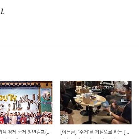
그
[후기]사회적 경제 국제 청년캠프(The Global Youth Camp for SSE)
[여는글] ‘주거’를 거점으로 하는 [지역 민달팽이]