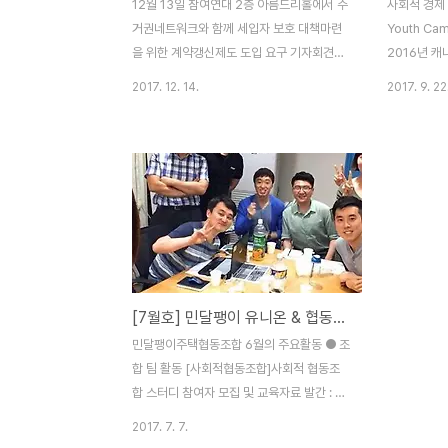
12월 13일 참여연대 2층 아름드리홀에서 주
사회적 경제 
거권네트워크와 함께 세입자 보호 대책마련
Youth Ca
을 위한 계약갱신제도 도입 요구 기자회견이
2016년 
열렸습니다. 민달팽이유니온은 이날 기자회
GSEF(국
2017. 12. 14.
2017. 9. 22
견과 좌담회에 참셕하여 청년세입자를 위한
연대경제의 
제도개선을 위한 목소리를 높였습니다. 민달
회혁신에 대
팽이유니온 조현준 사무처장은 독립한 10대
자 하는 바
와 20대의 절반 이상은 월세로 살고 있고 30
‘2017 사
대 역시 전세 세입자 비율이 높기는 하지만
과 구례에서 
인구 전체 평균보다 월세 비율이 높은 상황에
생시키다!’(Th
서 발표된 주거복지로드맵에는 청년주택 30
society!
만실 공급으로 청년 주거문제 해결을 위한 청
명의 청년 
사진을 그렸다고 이야기 하지만 실제로 공공
께하며 국제
[7월호] 민달팽이 유니온 & 협동조합 활동보고
주택에 들어가지 못하는 대부분의 청년들을
장하고 일자리
위한 실질적인 해결책은 민간임대시장에 대
에 대한 지
민달팽이주택협동조합 6월의 주요활동 ● 조
한 안정화정책을 통해서만 이루어질 수 있다
캠프였다. 
합 팀 활동 [사회적협동조합]사회적 협동조
고 목소리를 높였습니다. "지난 5월 문재인..
합 스터디 참여자 모집 및 교육자료 발간 : 6
월 16일(월)사회적 협동조합 조합원 스터디
2017. 7. 7.
모임 : 6월 28일(수) ▲ 사회적 협동조합 조