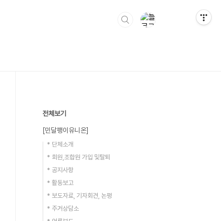
전체보기
[민달팽이유니온]
* 단체소개
* 회원,조합원 가입 및탈퇴
* 공지사항
* 활동보고
* 보도자료, 기자회견, 논평
* 주거상담소