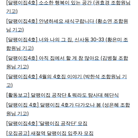
[
4
]
(
달팽이집
호
소소한 행복이 있는 공간
권효경 조합원님
)
기고
[
4
]
(
달팽이집
호
안녕하세요 새식구랍니다
황소연 조합원
)
님 기고
[
4
]
,
30-33 (
달팽이집
호
너와 나의 그 집
신사동
황은미 조
)
합원님 기고
[
4
]
(
달팽이집
호
아직 집에서 할 게 참 많아요
김병철 조합
)
원님 기고
[
4
] 4
4
(
달팽이집
호
월의
호집 이야기
박한석 조합원님 기
)
고
[
]
&
활동보고
달팽이집 공작단
뭐라도 탐사대 해단식
[
4
]
4
(
달팽이집
호
달팽이집
호가 다가오나 봄
성은혜 조합
)
원님 기고
[
4
] '
'
달팽이집
호
달팽이집 공작단
모집
[
]
모집공고
새절역 달팽이집 입주자 모집