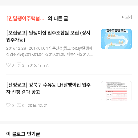
더보기
[민달팽이주택협동조합]/* 공지사항
의 다른 글
[모집공고] 달팽이집 입주조합원 모집 (상시
입주가능)
글 내용
2016.12.28~2017.01.04 입주신청(링크: bit.ly/달팽이
집입주과정)2017.01.04~2017.01.05 서류심사2017.0
1.06 최종입주조합원 안내 민달팽이 예비조합원 교육에 2
0
2
2016. 12. 27.
회 이상 참여한 만39세 이하 조합원 입주신청>> bit.ly/달
팽이집입주과정 교육신청>> bit.ly/민달팽이예비조합원
가입신청>> bit.ly/민쿱 http://minsnailunion.tistory.c
[선정공고] 강북구 수유동 LH달팽이집 입주
om/707
자 선정 결과 공고
글 내용
0
0
2016. 12. 21.
이 블로그 인기글