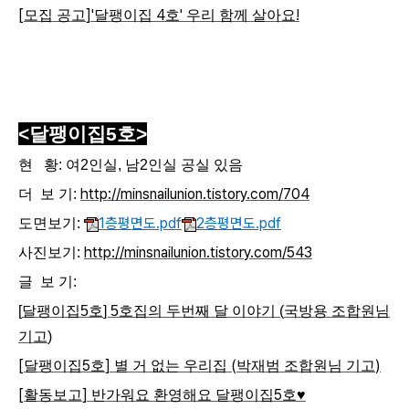
[
]'
4
'
!
모집 공고
달팽이집
호
우리 함께 살아요
<달팽이집5
호>
현 황: 여2인실, 남2인실 공실 있음
http://
minsnailunion.tistory.com/704
더 보 기:
1층평면도.pdf
2층평면도.pdf
도면보기:
http://minsnailunion.tistory.com/543
사진보기:
글 보 기:
[
달팽이집
5
호
] 5
호집의 두번째 달 이야기
(
국방용 조합원님
기고
)
[
5
]
(
)
달팽이집
호
별 거 없는 우리집
박재범 조합원님 기고
[
]
5
활동보고
반가워요 환영해요 달팽이집
호
♥