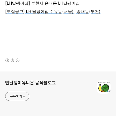
[LH
]
LH
달팽이집
부천시 송내동
달팽이집
[
] LH
(
) ,
(
)
모집공고
달팽이집 수유동
서울
송내동
부천
(새창열림)
로그 정보
민달팽이유니온 공식블로그
구독하기