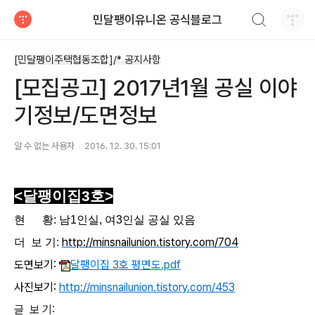
검색하기
민달팽이유니온 공식블로그
티스토리
[민달팽이주택협동조합]/* 공지사항
[모집공고] 2017년1월 공실 이야
기정보/도면정보
알 수 없는 사용자
2016. 12. 30. 15:01
<달팽이집3호>
현 황: 남1인실, 여3인실 공실 있
음
http://
minsnailunion.tistory.com/704
더 보 기:
도면보기:
달팽이집 3호 평면도.pdf
사진보기:
http://minsnailunion.tistory.com/453
글 보 기: