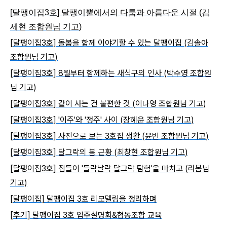
[
달팽이집
3
호
]
달팽이뿔에서의 다툼과 아름다운 시절
(
김
세현 조합원님 기고
)
[
달팽이집
3
호
]
돌봄을 함께 이야기할 수 있는 달팽이집
(
김솔아
조합원님 기고
)
[
달팽이집
3
호
] 8
월부터 함께하는 새식구의 인사
(
박수영 조합원
님 기고
)
[
달팽이집
3
호
]
같이 사는 건 불편한 것
(
이나영 조합원님 기고
)
[
달팽이집
3
호
] '
이주
'
와
'
정주
'
사이
(
장혜윤 조합원님 기고
)
[
달팽이집
3
호
]
사진으로 보는
3
호집 생활
(
윤빈 조합원님 기고
)
[
달팽이집
3
호
]
달그락의 봄 근황
(
최창현 조합원님 기고
)
[
달팽이집
3
호
]
집들이
'
들락날락 달그락 탐험
'
을 마치고
(
리봄님
기고
)
[
달팽이집
]
달팽이집
3
호 리모델링을 정리하며
[
후기
]
달팽이집
3
호 입주설명회
&
협동조합 교육