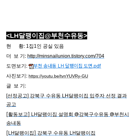
<LH
달팽이집@부천수유동
>
현 황: 1집1인 공실 있음
더
보 기:
http://
minsnailunion.tistory.com/704
부천 송내동 LH 달팽이집 도면.pdf
도면보기:
사진보기:
https://youtu.be/tvnYUVRy-GU
글 보 기:
[
선정공고
]
강북구 수유동
LH
달팽이집 입주자 선정 결과
공고
[
] LH
@
@
활동보고
달팽이집 설명회
강북구수유동
부천시
송내동
[LH
]
LH
달팽이집
강북구 수유동
달팽이집