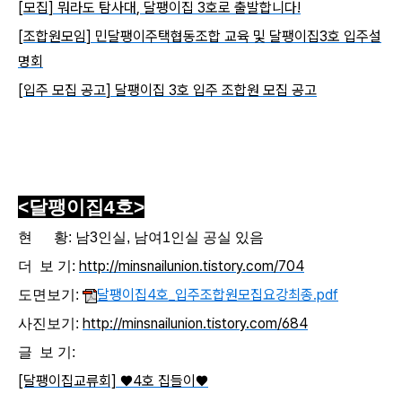
[
모집
]
뭐라도 탐사대
,
달팽이집
3
호로 출발합니다
!
[
조합원모임
]
민달팽이주택협동조합 교육 및 달팽이집
3
호 입주설
명회
[
입주 모집 공고
]
달팽이집
3
호 입주 조합원 모집 공고
<달팽이집4
호>
현 황: 남3
인실, 남여1
인실 공실 있음
http://
minsnailunion.tistory.com/704
더 보 기:
달팽이집4호_입주조합원모집요강최종.pdf
도면보기:
http://minsnailunion.tistory.com/684
사진보기:
글 보 기:
[달팽이집교류회] ♥4호 집들이♥