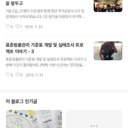
을 앞두고
글 내용
7월 2일, 21명의 수강생과 함께 청년 주거상담사 2기 양
성과정이 시작되었습니다. 1강 권지웅 위원장의 주거학개
론 강의를 시작으로 청년 주거에 대한 각자의 생각을 나누
0
1
2014. 7. 31.
는 토론 시간이 진행되었고, 각자 자기소개와 함께 왜 주거
상담사를 하게 되었고 어떻게 알게 되었는지 등 서로를 알
아가는 시간을 가졌습니다. 이번 2기는 특히 배움에 대한
표준원룸관리 기준표 개발 및 실태조사 프로
열정으로 가득했어요! 모르는 점이나 궁금한 점을 바로바
로 질문해서 더욱 풍부한 강의가 되었습니다. 또 항상 시간
젝트 이야기 - 3
글 내용
이 모자랄만큼 열띤 토론으로 다양한 의견을 나눌 수 있어
표준원룸관리 기준표 개발 및 실태조사 프로젝트 이야기 3
서 좋았습니다! 이렇게 공부도 열심히 하지만 놀 때도 열심
번째 시간이 돌아왔어요 (짝짝) 이번 시간에는 연구원들이
히! 밥을 먹으면서 강의 후 들었던 궁금증이나 생각들을 나
어떻게 업무를 수행했는지 소개하려고 해요. (원룸 주인 아
누었어요. 각자 강의에 대한 이야기도 하고, 서로에 대해 물
0
0
2014. 7. 31.
들에 빙의한 죄수범 연구원) 원룸관리 기준표를 작성하기
어보면서 더욱 친해지는 시간이 되었..
위해선, 우선 현재 원룸의 관리비를 추산하는 것이 중요하
겠죠!? 일반적인 관리비 항목은 다음과 같아요. 1. 일반 관
리비 2. 청소비 3. 오물수거비 4. 소독비 5. 승강기 유지비
6. 난방비 7. 급탕비. 8. 수선유지비. 하지만 원룸 같은 경우
이 블로그 인기글
는 관리비 항목의 표준 가이드 라인이 없기 때문에 중구난
방인 경우가 많아요. 관리비 원가를 알아보기 위해, 죄수범
연구원은 빙의를 하기로 결심 했어요! 아버지가 남가좌동
에 5층 30세대 원룸을 곧 신축해서, 시설 비용 견적을 알
아보는 아들..