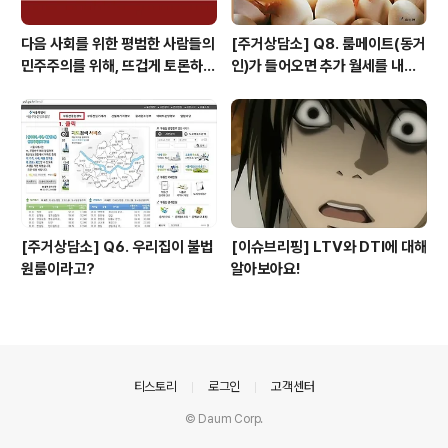
다음 사회를 위한 평범한 사람들의
[주거상담소] Q8. 룸메이트(동거
민주주의를 위해, 뜨겁게 토론하고
인)가 들어오면 추가 월세를 내야
광장으로 갑시다.
하나요?
[주거상담소] Q6. 우리집이 불법
[이슈브리핑] LTV와 DTI에 대해
원룸이라고?
알아보아요!
의안내
티스토리
로그인
고객센터
© Daum Corp.