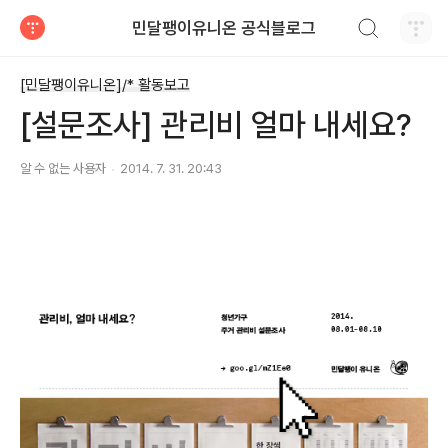
검색하기
민달팽이유니온 공식블로그
티스토리
[민달팽이유니온]/* 활동보고
[설문조사] 관리비 얼마 내세요?
알 수 없는 사용자
2014. 7. 31. 20:43