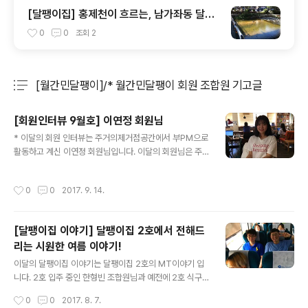
[달팽이집] 홍제천이 흐르는, 남가좌동 달팽
이집 입주기 "마약 같은 우리 달팽이집으로
0
0
조회
2
드루와 드루와"
[월간민달팽이]/* 월간민달팽이 회원 조합원 기고글
분류 전체보기
주요 글 목록
[회원인터뷰 9월호] 이연정 회원님
글 내용
* 이달의 회원 인터뷰는 주거의제거점공간에서 부PM으로
활동하고 계신 이연정 회원님입니다. 이달의 회원님은 주
거의제거점공간을 하고 있는 이연정님입니다. 안녕하세요.
자기소개해주세요. 안녕하세요, 저는 이연정이라고 합니
작성시간
0
0
2017. 9. 14.
다. 지금 휴학중이고 사회학이랑 주거학을 공부하고 있는
대학생입니다. 저는 민달팽이유니온에서 주거의제거점공
간이라는 프로젝트 중에서 큐레이팅, 이슈맵핑을 맡고 있
[달팽이집 이야기] 달팽이집 2호에서 전해드
어요. 큐레이팅과 이슈맵핑이 어떤건가요? 큐레이팅은 주
리는 시원한 여름 이야기!
거관련한 의제를 10가지 정도를 선정을해서 서울시 NPO
글 내용
지원센터에서 만든 온라인 플랫폼에 2주에 한번씩 글을 올
이달의 달팽이집 이야기는 달팽이집 2호의 MT이야기 입
리고 있는 일을 하구요, 이슈맵핑은 지금 도시빈민운동의
니다. 2호 입주 중인 한형빈 조합원님과 예전에 2호 식구
역사를 아이들의 언어로 재편집하고 재구성하는 일을 하려
이셨던 함금실 조합원님의 후기를 공유합니다!. 반갑습니
작성시간
0
0
2017. 8. 7.
고 합니다. 미처 그거보다 큰 주제인, 주거의제 거점공간 이
다. 민달팽이 회원 & 조합원 여러분! 지난 5월부터 2호집