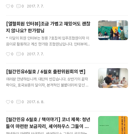
활동 같은 것들이 주요하게 와 닿는 것 같다. 크게는 인사청
으려고 했다. 집으로 가는 길이 참 험난했기 때문이다. 집을
작성시간
0
0
2017. 7. 7.
문회 내용부터 교육사업을 출발 ..
보러 간 날은 일찍 찾아온 더위로 무더웠고 여정은 길었다.
지하철을 갈아타고 버스까지 타고도 한참을 걸어가야 했는
데(초행길이어서 가는 길이 더 길게 느껴졌다.) 내려서도
[열혈회원 인터뷰]조금 가볍고 재밌어도 괜찮
몇 번이나 헤맨 뒤에 집을 찾을 수 있었기 때문이다. 계단엔
지 않나요? 한가람님
이상한(?)_ K2 사람들이 한 명씩 포즈를 취하고 있는_사진
글 내용
이 한 장씩 걸려있어서 ‘뭐지?’ 싶었다. 옷파는 덴가 했었다.
* 이달의 회원 인터뷰는 정릉 7호집에 입주조합원이자 이
(K2 인터내셔널은 청년들의 자립을 돕는 사회적기업입니
음이로 활동하고 계신 한가람 조합원님입니다. 인터뷰에는
다.) ‘와, 여긴 못살겠다’ 마음은 정했으나 온 김에 집 구경
김명철 회원과 함께 진행하였습니다^^ 오늘 인터뷰는 7호
작성시간
0
0
2017. 7. 7.
만 하고 ..
집에 살고 계신 한가람 조합원님입니다. 자기 소개 부탁드
릴게요! 저는 민달팽이 정릉 7호집에 살고 있는 한가람 이
라고 합니다. 반갑습니다^^ 입주하신지 얼마 안되셨죠? 4
[월간민유6월호 / 6월호 출판위원회의 변]
월에 입주를 시작했으니까 이제 3달 정도 된 것 같아요. 맞
글 내용
여러분 안녕하십니까. 대단히 반갑습니다. 상반기의 끝자
아요. 그때 처음 뵌 것 같아요. 7호 포럼에서. 그때가 4월이
락이오, 호국보훈의 달이자, 본격적인 불볕더위에 앞선 체
었는데, 윤지수님을 통해 소개를 받았던 것 같아요. 민달팽
험판인 6월입니다. 지면을 빌려, 회원 조합원 여러분의 강
이는 어떻게 알게 되셨나요? 대학 동기였던 친구가 K2에
녕과 보증금의 안녕을 기원합니다. 월간민유는 2014년 발
서 일을 하게 되면서, 정릉에 집을 냈다고(!) 들었어요. 친구
작성시간
0
0
2017. 6. 8.
간 이래 오늘까지 총 35회 발행한 소식지입니다. 그동안
와 만났을 때, 제 집 계약기간이 끝나가고 있었던 시기였는
민달팽이유니온의 제도개선 활동과 민달팽이주택협동조합
데 계약을 연장할거냐,..
의 이야기를 회원 조합원 여러분께 보고하고 보관하는 역
[월간민유 6월호 / 책이야기] 코너 제목: 청년
할을 톡톡히 해왔습니다. 지난 3월 총회를 통하여 제 7기
들이 마련한 보금자리, 셰어하우스 그들이 공
사무처장으로 민달팽이유니온에 돌아온 조현준님의 출판
글 내용
유하는 삶을 선택한 이유는?
위원회 제안과 초대(모집)가 있었습니다. 이에 응한 사람들
청년들이 마련한 보금자리, 셰어하우스 그들이 공유하는