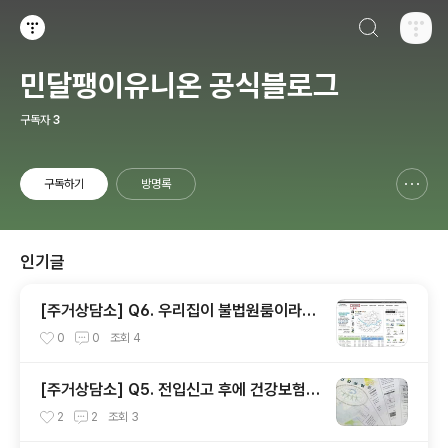
검색하기
티스토리
민달팽이유니온 공식블로그
구독자
3
구독하기
방명록
신고하기 레이어
열기
인기글
[주거상담소] Q6. 우리집이 불법원룸이라
고?
0
0
조회
4
[주거상담소] Q5. 전입신고 후에 건강보험료
와 주민세를 내라고 고지서가 날아왔어요.
2
2
조회
3