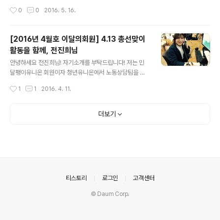
면 정말 재밌겠다'라고 생각했는데 지금은 그 때 기대보다
개를 해보는 건 또 처음이네요. 저는 박재범이라는 이름을
작성시간
0
0
2016. 5. 16.
훨씬 좋은 것 같아요. 이제 남가좌동에서 사신지 반 년 정도
가지고 있구요. 나이는 28이고요. 민달팽이유니온에 가입
되셨는데, 살고 있는 동..
을 정확히 언제했는지는 모르겠는데, 이번 총회 전에 했던
걸로 알고 있어요. 온라인으로 소식만 접하면서, 계속 간을
[2016년 4월호 이달의회원] 4.13 총선맞이
보고 있었어요. 언제 나가야 좀 편하게 나갈 수 있을까? 약
활동을 함께, 전진희님
간의 두려움, 호기심 등등이 섞여 있는 상태에서 4월 16일
글 내용
에 처음 나가서 만나뵙게 되었어요. 지금 첫 모임 나온 이후
안녕하세요 전진희님! 자기소개를 부탁드립니다! 저는 민
에 2주가 조금 안됐습니다. 근데 짧은 시간동안 우리 너무
달팽이유니온 회원이자 청년유니온에서 노동상담팀을 맡
밀도 있게 만난 거 아닌가요? (웃음) 처음 모임 나온 지가 2
고 있는 전진희입니다. 집값이 제일 싼 동네 중 하나인 이문
작성시간
1
1
2016. 4. 11.
0일도 안됐지만 지금 이달의 회원으로 인터뷰를 하고 있는
동에 살고 있어요. 살고 계신 곳으로 소개해주셨어요. 학교
고속 승진을 하고 있..
근처라서 거기 계신가요? 아니요, 원래는 본가인 하남이 서
울이랑 가까우니까 통학했어요. 집에서 공릉동에 있는 학
더보기
교까지 1시간 30분 정도 걸렸던 것 같아요. 그 정도면 뭐
가까운 거 아닌가요? (웃음) 그렇게 4년 동안 통학을 했는
데, 학교 마치고서 집을 갑자기 나왔어요. 엄마아빠랑 싸워
서 가출하듯이(웃음). 그 다음부터는 자취를 쭉 하고 있어
요. 2008년에 나왔는데 이제 생각보다 꽤 됐네요. 그때부
터 쭉 혼자 자취하신 건가요? 한 번도 혼자 산 적은 없어요.
의안내
티스토리
로그인
고객센터
처음에는 학교 친구랑, ..
© Daum Corp.