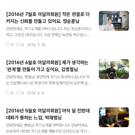
같아서 궁금했고, 주거 쪽은 잘 모르니..
세, 융자매입, 월세, 월세, 월세.... 중고등학교시절 6년동안
이사를 5번 다녔어요. 항상 주거불안을 갖고 있었어요. 좋
[2016년 7월호 이달의회원] 작은 연결로 더
은 아파트에서 점점 않 좋은 곳으로 이사가면서 상실감도
커지는 신뢰를 만들고 있어요. 정승훈님
많이 느꼈어요. 매번 버스타고 가다가 신축 아파트를 보면
글 내용
그렇게 부러울 수가 없었어요.전 도시의 삶에 관심이 많아
안녕하세요. 자기소개를 부탁드립니다. 저는 정승훈이라고
요. 제가 가장 좋아하는 여행은 도시를 돌아다니며 사람들
하고, 고향은 대구입니다. 지금 현재는 녹번동 백수입니다.
의 삶을 살펴보는 거예요. 그렇게 혼자 돌아다니는 취미가
(웃음) 녹번동에서 집을 지키며 백수를 하고 있어요. 서울
작성시간
0
0
2016. 7. 18.
있어요. 전문적인 지식은 하나도 없지만 혼자서 도시계획
에 올라온 지는 이제 6개월 정도 됐습니다. 이제 막 상경하
을 하는, 이상한 상상을 ..
셨군요. 네. 대구에서 학교를 마치고 제가 군대를 좀 늦게
갔다왔는데, 장교로 근무하고 마치고서 서울에 막 올라왔
[2016년 6월호 이달의회원] 제가 생각하는
습니다. 이전 세 달 정도는 고시텔에 있었고, 나머지 세 달
'관계'를 만들어 가고 싶어요, 김명철님
은 친구 집에 있다가 여기로 왔죠. 달팽이집 5호는 어떻게
글 내용
알고 오시게 되었어요? 제가 학교 다닐 때, 사회적 경제 영
안녕하세요. 명철님! 편안하게 자기소개 부탁드립니다! 저
역에서 활동을 했었어요. 관심이 좀 있다 보니까 군대에서
는 민달팽이유니온 회원이자 현재 달팽이집에 입주해 살고
도 민유 관련한 활동이나 페이스 북 보고 있었는데요. 서울
있는 김명철이라고 합니다. 작년 11월 추가입주의 행운을
작성시간
0
0
2016. 6. 9.
올라와서 혁신 파크에서 활동하게 되면서 일단 임시로 고
얻어서 2호집에서 함께 하고 있습니다! *오늘의 주인공이
시텔에 머물게 되었지만 기..
신 김명철 회원님! 축하드립니다! 현재 달팽이집 2호 402
호에 살고 있는데요. 그곳에서의 생활은 만족스러우신가
[2016년 5월호 이달의회원] 아직 덜 친한데
요? 매일매일 감사하며 살고 있어요. 무슨 멘트 같은게 아
대화가 통하는 느낌, 박재범님
니라 2호집 추가 입주 받을 때, 살고 있는 사람들이 '라면먹
글 내용
고 갈래요?'라는 것을 열어서 처음 오게 되었는데요. 그 때
안녕하세요 재범님! 자기소개를 부탁합니다. 안녕하세요.
달팽이집 사람들이 보여준 사는 모습을 보고 '아 이렇게 살
민유에서 여러번 자기소개를 해봤지만 온라인으로 자기소