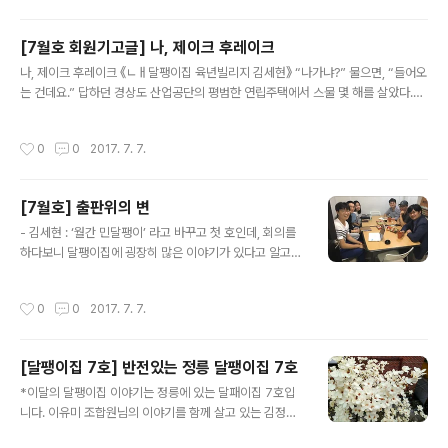
야..
에서 살고 있는 한형빈입니다. 무더운 여름은 어떻게 보내
고 계신가요!? 저는 2호집 식구들과 함께 춘천으로 물놀이
[7월호 회원기고글] 나, 제이크 후레이크
를 다녀왔습니다. 반상회에서 갑자기(?) 계곡으로 놀러 가
글 내용
나, 제이크 후레이크 《ㄴㅐ달팽이집 육년빌리지 김세현》 “나가냐?” 물으면, “들어오
자는 이야기가 나왔고, 자연스럽게(?) 일정과 역할을 정했
는 건데요.” 답하던 경상도 산업공단의 평범한 연립주택에서 스물 몇 해를 살았다.
던 기억이 나네요. 여행 당일, 함께 정시에! 현관을 나서 기
“정상가족”으로 장려된 허울 좋은 가부장 핵가족의 실패를 딛고, 민주적 자치가 실현
차를 타고 춘천으로 떠났습니다. 도착해서는 춘천 여행에
되는 공동체를 욕망하는 나, 제이크 후레이크의 민원 추진현황을 나눈다. □ 추진경
서 빠질 수 없는 닭갈비와 막국수를 먹고 숙소로, 계곡으로
작성시간
0
0
2017. 7. 7.
과- '17.2.19. 작성 요청: 김솔아 민쿱 상근활동가- '17.2.20. 1차 작성 독촉: 구두 기
향했습니다. 우리가 간 곳은 동네 사람들만 알 것 같은 숨겨
고 합의 결렬- '17.2.22. 2차 작성 독촉: 김세현 잠수- '17. 3. 6. 탈고 및 제출 □ 주
진 계곡! 자연이 만든 워터슬..
요내용가. "내 방은 돼지우리다. 고로 나는 돼지다."나. "잠꾸러기 선임은 알람을 맞추
[7월호] 출판위의 변
려무나."다. "유흥가 고시원에는 고시생이 없었다."라. "우주를 줄게. 달팽이집 다오..
글 내용
- 김세현 : ‘월간 민달팽이’ 라고 바꾸고 첫 호인데, 회의를
하다보니 달팽이집에 굉장히 많은 이야기가 있다고 알고
있는데, 그렇듯이 집에 같이 살고 있지 않은 회원 조합원들
의 이야기도 다양하다고 생각한다. 월간 민달팽이가 이런
작성시간
0
0
2017. 7. 7.
사람들의, 많은 이야기를 가지고 있는, 가상으로 살고 있는
하나의 집이었으면 좋겠다는 생각을 한다. 이야기들이 사
실 출판위 하기 전에, 소식지를 받아주는 입장에서는 모든
[달팽이집 7호] 반전있는 정릉 달팽이집 7호
이야기를 읽지도 않았고, 다양한 활동을 한다는 것도 체감
글 내용
하기 어려웠는데, 회원 조합원들의 출판위원회에 일정 부
*이달의 달팽이집 이야기는 정릉에 있는 달패이집 7호입
분 편집의 권한을 주면서, 직접 살펴보고, 어떤 순서로 구성
니다. 이유미 조합원님의 이야기를 함께 살고 있는 김정숙
하고 이런 기획단계부터 같이 논의를 하다보니까 오히려
조합원님이 정리해 주셨습니다. 사실, 나는 이 집에 살지 않