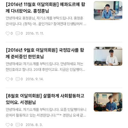
책을 떠올린다. ‘경계'는 인식을 위한 도구일 뿐이고 세상은
[2016년 11월호 이달의회원] 에콰도르에 함
모두 연결되어 있다고 하는 내용이다. 책은 다 읽지도 못 했
께 다녀왔어요. 홍정훈님
지만 가끔 주변의 일을 다르게 바라보게 된다. ‘너’의 일을
글 내용
'우리'의 것으로 여겨보려고 노력하게 되었다.2014년 4월
안녕하세요 홍정훈님, 자기소개를 부탁드립니다. 홍정훈
16일, 그렇게 연결된 내 세상의 일부가 침몰했다. 지금까지
간사입니다. (정적) 아.. 끝인가요? 참여연대 민생팀에서 주
나는 왜 아무 것도 안 했을까. 계속 그런 생각을 했다. 삶을
거권 관련해서 활동하고 있는 홍정훈 간사입니다. 일하면
작성시간
0
0
2016. 11. 11.
걸고 큰 희생을 하지는 않더라도, 그것이 작고 사소한 일..
서 민유랑 제일 많이 만나죠. 반갑습니다. (웃음) 맞아요. 우
리가 같이 하고 있는게 많죠? 궁금한게 참 많은데요, 먼저
몸담고 계신 참여연대에 대해서 좀 설명해주실 수 있나요?
[2016년 9월호 이달의회원] 국정감사를 함
많은 회원분들이 들어보셨을 것 같긴한데 모르는 분들도
께 준비중인 한민호님
많으실 것 같아요. 참여연대는 권력 감시 단체에요. 단순히
글 내용
권력을 감시하는데 그치지 않고, 사회경제적으로 의미있는
안녕하세요! 자기소개를 부탁드립니다. 안녕하세요 저는
대안을 내는 것까지 활동을 하고. 민유 같은 단체들하고 연
한민호라고 합니다. 20대 후반이고요. 지금은 민달팽이유
대를 하는 시민단체입니다. 참여연대는 시민사회계의 거인
니온에서 약간의 아르바이트를 하고 있는 상태입니다. 원
작성시간
0
0
2016. 9. 14.
같은 존재잖아요. 통인동에 이렇게 좋은 자기 건물도 있고
래 활동은 진보정당에서 했었고, 지금 민유에서 하는 아르
(웃음) 주거를 민생팀에서 담..
바이트가 9월말까지인데요. 이 일이 끝나고나면 10월부터
는 정당에서 일을 시작할 예정입니다. 지금 민유에서 하고
[8월호 이달의회원] 살뜰하게 사회활동하고
계신 일이 뭔지, 어떻게 함께하게 되신 건지 알려주실 수 있
있어요. 서경원님
나요? 예전부터 여러 가지 사회문제에 대해서 관심을 갖고
글 내용
있었고 세상이 변했으면 좋겠다는 생각이 있었고, 이런 꿈
안녕하세요. 자기소개를 부탁드립니다. 요즘 민달팽이유니
을 같이 가지고 있는 다른 청년들에 대한 관심을 가지고 있
온에서 활동하고 있는 서경원입니다.^^* 경원님 요새 같이
었어요. 어떤 생각을 가지고 있는지 궁금하기도 하고.. 민달
만나는 활동이 많아서 소개드릴 것이 많을 것 같아요. 이렇
작성시간
0
0
2016. 8. 3.
팽이유니온의 사람들도 그런 생각을 갖고 있는 청년들인거
게 함께 여러가지 활동을 하게 되어 참 반갑네요. 자가, 전