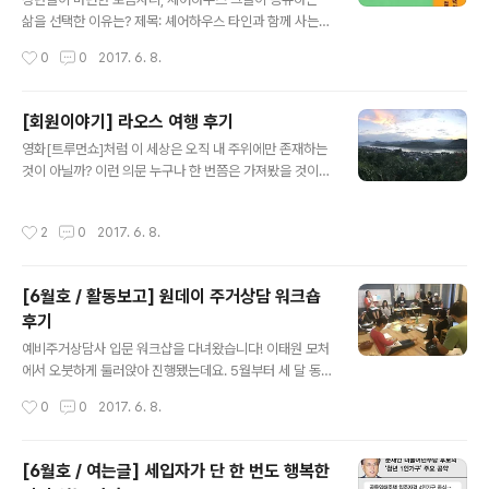
과 지난 5월 25일(목)에 첫 모임(kick-off meeting)을
삶을 선택한 이유는? 제목: 셰어하우스 타인과 함께 사는
가졌습니다. 여러 사람의 의지와 품을 모은 결과, 다음과 같
젊은이들저자: 구보타 히로유키 Q. 저자는 왜 이런 책을 썻
작성시간
0
0
2017. 6. 8.
이 출판위원회의 방향(기조)을 ..
을까?A. 저자, 구보타 히로유키는 보통 사회와 복지와 관련
된 커리어를 두고 있다. 그런데 사회학과 준교수라는 타이
틀 까지 갖고 있는 이가 공동거주, 셰어하우스에 대해 관심
[회원이야기] 라오스 여행 후기
을 갖게 된 이유가 뭘까? 아마 사람에 대한 연구를 하다 보
글 내용
영화[트루먼쇼]처럼 이 세상은 오직 내 주위에만 존재하는
니 자연스럽게 사람의 안식처, 주거에 대한 공부를 하게 된
것이 아닐까? 이런 의문 누구나 한 번쯤은 가져봤을 것이
것 같다. 이처럼 살기 위한(living) 집이 아닌 사람의, 사람
다. 내가 보는 것만이 이 세계의 전부일지도 모른다는 착각.
에 의한, 사람을 위한 그런 집을 마련하는 것이 바람직하지
이런 착각이 때로는 사람을 오만하게 만든다. 남이 뿜어내
않을 까? Q. 타인과 같이 살아서 좋은 점은?A. 이에 대해
작성시간
2
0
2017. 6. 8.
는 오만함에 질릴 대로 질렸고, 내가 뿜어내는 그 오만함이
저자는 “자유”, “자립”, “친밀감”이라는 세가지 키워드에
틀렸다는 확신이 필요했다. 그렇게 나는 라오스의 여행길
대해..
에 올랐다. 내가 가본 곳까지가 나의 세계를 넓혀 주리라는
[6월호 / 활동보고] 원데이 주거상담 워크숍
기대를 품은 채. 도착하자마자 우릴 반긴 건 후끈한 라오스
후기
의 공기였다. 온 몸을 데우는 뜨겁고, 축축한 공기는 나를
글 내용
긴장하게 만들었다. 비엔티엔 공항부터 비엔티엔의 미리
예비주거상담사 입문 워크샵을 다녀왔습니다! 이태원 모처
잡아놓은 숙소까지 벤을 타고 가는 길에 보이는 바깥풍경
에서 오붓하게 둘러앉아 진행됐는데요. 5월부터 세 달 동
은 음산했다. 라오스는 11시면 모든 상점이 문을 닫는다고
안 서울시 일자리플러스센터에서 주거 상담할 인원을 대상
작성시간
0
0
2017. 6. 8.
한다. 그래서인지 불빛 하나 ..
으로 하는 자리였습니다. 자기소개에 이어, 서로의 주거 연
대기를 그려보고 이야기 나누는 것으로 시작했습니다. 지
금까지의 시간을 X축으로 두고, Y축에는 어떤 내용이 들어
[6월호 / 여는글] 세입자가 단 한 번도 행복한
가도 오케이! '주거환경'을 기준으로 과거를 돌이켜본 건 다