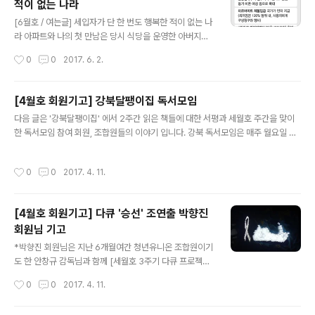
적이 없는 나라
들 처음이었죠. Y축의 값으로 '주거만족도'를 놓거나, 살던
글 내용
공간의 '넓이'를 두기도 하고, 나타내는 방식도 그림을 그리
[6월호 / 여는글] 세입자가 단 한 번도 행복한 적이 없는 나
거나 그래프를 택하기도 했죠. 한 사람 한 사람 각자의 이야
라 아파트와 나의 첫 만남은 당시 식당을 운영한 아버지를
기와 개성이 담긴 연대기를 가지고 서로의 삶을 나눌 수 있
따라 배달 갔을 때 이뤄졌다. 유년 시절, 우리집은 조그만
작성시간
0
0
2017. 6. 2.
는 시간이었습니다. 향후, 다른 모임에서도 해보거나 회원
식당 한 켠을 개조해 살았는데 당시 동네에는 최신 아파트
들의 이야기모음집으로 진행해봐도..
들이 건설돼 사람들이 입주하기 시작했다. 아파트에 사는
친구들을 부러워하며 나는 초등학교 장래희망에 ‘아파트
[4월호 회원기고] 강북달팽이집 독서모임
사장’이라고 적었다. 꺠끗하고, 적당히 넓고, 좋은 집, 이왕
글 내용
다음 글은 '강북달팽이집' 에서 2주간 읽은 책들에 대한 서평과 세월호 주간을 맞이
이면 아파트에 살면 좋겠다는 바람을 키웠다. 그러나 그 꿈
한 독서모임 참여 회원, 조합원들의 이야기 입니다. 강북 독서모임은 매주 월요일 강
이란 것이, 정말로 꿈에 남게 될 줄은 몰랐다. 대학에 들어
북 달팽이집에서 진행하고 있습니다. 관심 있으신 분들은 댓글 남겨주시면 좋을것 같
오고, 서울로 올라온 친구들의 원룸을 봤을 때 당혹감을 감
네요 ^^ 김솔아 - 안녕하세요, 회원,조합원 여러분 강북달팽이집 독서모임에 참여하
출 수 없었다. 네 평 남짓한 방이 보증금 1000만원에 월세
작성시간
0
0
2017. 4. 11.
고 있는 김솔아입니다. 저희는 일주일에 1번, 달팽이집 식구들과 모여 책모임을 하고
40만원이라니. 평당 임대료로 환산하면 타워팰리스보다
있어요. 첫 책으로, 세월호를 주제로 하는 단편소설들이 묶여 있는 문학동네 81호를
비쌌다. 보증금 1..
함께 읽고 있어요. 매주 단편 하나씩을 읽고 와서 소감을 나누고, 같이 읽으면서 생각
[4월호 회원기고] 다큐 '승선' 조연출 박향진
했던, 궁금했던 부분들을 같이 나눠요. 그러면서 서로의 경험들을 나누기도 해요. 최
회원님 기고
근에는 김연수 단편을 읽고 이야기를 나눴어요. 기억..
글 내용
*박향진 회원님은 지난 6개월여간 청년유니온 조합원이기
도 한 안창규 감독님과 함께 [세월호 3주기 다큐 프로젝트]
에서 '승선' 작품의 조연출로 참여하였습니다. 이 글은 지난
작성시간
0
0
2017. 4. 11.
다큐에 대한 후기이자 세월호 3주기 월간 민달팽이 특집의
기고글입니다. 나는 ‘혼자’라는 말을 좋아하지만 가끔 어떤