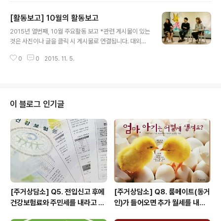
O지원센터가 지원을 보장합니다. 11월 18일(수) 서울시N
[활동보고] 10월의 활동보고
PO지원센터, 1시 - 7시 (2시-5시 토론) 원할한 토론을 위
글 내용
해 사전에 선착순으로 참가자를 받고 있습니다. 현재 마감
2015년 열번째, 10월 주요활동 보고 *관련 게시물이 있는
된 의제는 개별적으로 문의해주시고 접수 가능한 의제는
것은 사진이나 글을 클릭 시 게시물로 연결됩니다. 대외활
휴대폰으로 이름, 신청 이유, 메일 주소를 보내주시면 됩니
동 10월에는 밖에서 여러분들을 만나는 활동이 많았습니
다. [마감] 의제1 : 사회주택 활성화 공유 플랫폼 만들기 담
0
0
2015. 11. 5.
다. 전국 곳곳에서 강연을 통해 주거문제에, 청년활동에 관
당 : 이주원 buddhist2128@gmail.com (두꺼비하우
심이 많은 분들을 직접 찾아뵙고 호흡하는 시간들에서 새
징) [접수 가능..
로운 에너지를 얻었습니다. 광화문 광장에서 세입자 번개
모임을 하기도 하고, 서울시청 시민청에서 진행한 공공주
택 박람회에도 참여하여 시민 여러분들과 많은 이야기들을
이 블로그 인기글
나누었어요. 지난 1년 동안 서울시와 청년이 함께하는 거버
넌스 만들기에 참여한 결과와 차후를 논의하는 청년발전기
본조례 1년 토론회도 있었습니다. 분절된 정책들이 아닌,
통째로 연계되는 청년들의 '삶'을 만들기 위한 활동에 민달
팽이유니온이 함께합니다. 18(일) 제주청..
[주거상담소] Q5. 전입신고 후에
[주거상담소] Q8. 룸메이트(동거
건강보험료와 주민세를 내라고 고
인)가 들어오면 추가 월세를 내야
지서가 날아왔어요.
하나요?