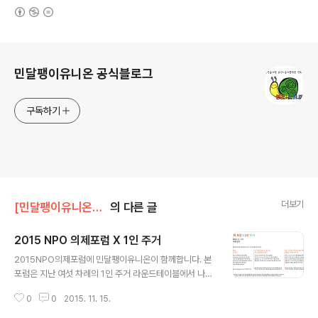
(새창열림)
로그 정보
민달팽이유니온 공식블로그
구독하기
더보기
[민달팽이유니온]/* 활동보고
의 다른 글
2015 NPO 의제포럼 X 1인 주거
글 내용
2015NPO의제포럼에 민달팽이유니온이 함께합니다. 본
포럼은 지난 여섯 차례의 1인 주거 라운드테이블에서 나온
공통의 실행과제를 이제 해결하기 위한 공동의 방안을 실
0
0
2015. 11. 15.
현하기 위해 논의하는 자리입니다. 포럼에서 도출된 방안
은 2016년 구체적인 실행이 가능할 수 있도록 서울시NP