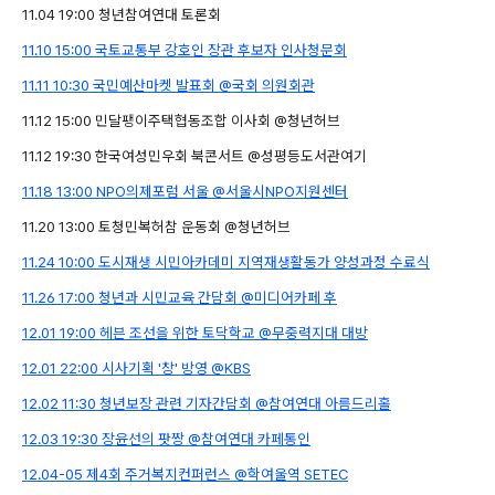
11.04 19:00 청년참여연대 토론회
11.10 15:00 국토교통부 강호인 장관 후보자 인사청문회
11.11 10:30 국민예산마켓 발표회 @국회 의원회관
11.12 15:00 민달팽이주택협동조합 이사회 @청년허브
11.12 19:30 한국여성민우회 북콘서트 @성평등도서관여기
11.18 13:00 NPO의제포럼 서울 @서울시NPO지원센터
11.20 13:00 토청민복허참 운동회 @청년허브
11.24 10:00 도시재생 시민아카데미 지역재생활동가 양성과정 수료식
11.26 17:00 청년과 시민교육 간담회 @미디어카페 후
12.01 19:00 헤븐 조선을 위한 토닥학교 @무중력지대 대방
12.01 22:00 시사기획 '창' 방영 @KBS
12.02 11:30 청년보장 관련 기자간담회 @참여연대 아름드리홀
12.03 19:30 장윤선의 팟짱 @참여연대 카페통인
12.04-05 제4회 주거복지컨퍼런스 @학여울역 SETEC