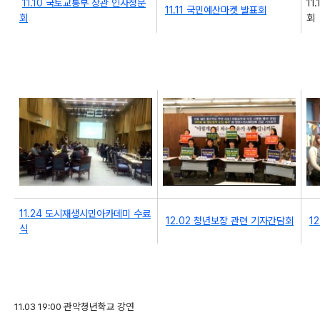
11.10 국토교통부 장관 인사청문
11
11.11 국민예산마켓 발표회
회
회
11.24 도시재생시민아카데미 수료
12.02 청년보장 관련 기자간담회
1
식
11.03 19:00 관악청년학교 강연