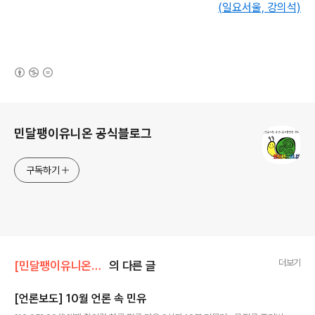
(일요서울, 강의석)
(새창열림)
로그 정보
민달팽이유니온 공식블로그
구독하기
더보기
[민달팽이유니온]/* 언론보도
의 다른 글
[언론보도] 10월 언론 속 민유
글 내용