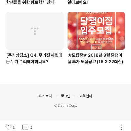
학생들을 위한 향토학사 안내
알아보아요!
[주거상담소] Q4. 무너진 세면대
★모집중★ 2018년 3월 달팽이
는 누가 수리해야하나요?
집 추가 모집공고 (18.3.22최신)
의안내
티스토리
로그인
고객센터
© Daum Corp.
0
0