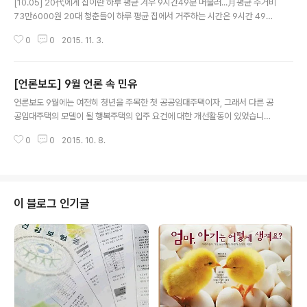
[10.05] 20代에게 집이란 하루 평균 겨우 9시간49분 머물러...月평균 주거비
73만6000원 20대 청춘들이 하루 평균 집에서 거주하는 시간은 9시간 49분
에 불과한 것으로 나타났다. 이는 한국인 20대 평균 수면시간(7시간2분)보다
0
0
2015. 11. 3.
2시간47분 많은 것이다. 조사에 따르면 월 평균 주거비(보증금 환산 실질 월세)
는 약 73만6000원으로, 시간당 약 2480원을 지불하는 것으로 집계됐다. 이
는 응답자의 시간당 평균임금의 약 26.7% 수준이다. 주거비에는 임대료·관리
[언론보도] 9월 언론 속 민유
비·주거 목적 대출 이자·보증금 전환 월세(2015년 2분기 서울시 평균 전월세
글 내용
전환율 6.9%적용)이 포함된 것이다. 민달팽이유니온이 5일 ‘세계주거의날’을
언론보도 9월에는 여전히 청년을 주목한 첫 공공임대주택이자, 그래서 다른 공
맞아 청년들을 대상으로 설문조사한 결과를 발표했다.(매일경제 이한나) [..
공임대주택의 모델이 될 행복주택의 입주 요건에 대한 개선활동이 있었습니다.
혼자사는 1인 가구인 청년에 주목하는 활동도 있었습니다. 새로운 청년 담론에
0
0
2015. 10. 8.
주목하고 실제로 청년과 한국사회의 삶을 바꿔나가는 활동으로서의 민달팽이유
니온에 주목한 기사들도 있네요. 다양한 활동만큼이나 다양한 내용의 기사들,9
월의 민달팽이유니온의 언론보도를 함께 살펴볼까요? [☞9월의 활동보고 보러
가기] [09.01] "자다가 문 여는 소리에 깼더니 집주인이…" [꿈과 희망도 포기
한 '칠포세대'의 주거불안'] 3.3㎡ 당 월 임대료 타워팰리스보다 비싸지만 세입
이 블로그 인기글
자 권리는 바닥올해 초 민달팽이유니온과 대학생주거권네트워크가 서울시내 1
1개 자치구 69개 고시원 임..