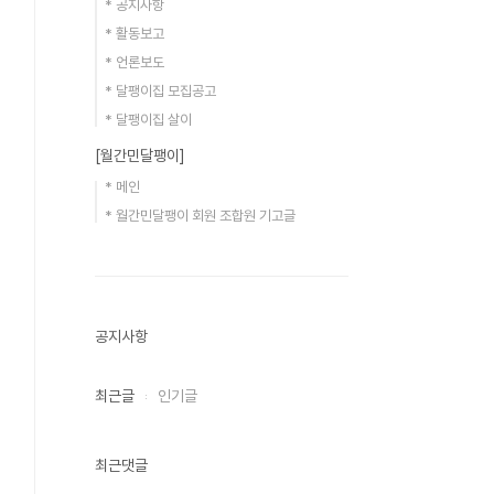
* 공지사항
* 활동보고
* 언론보도
* 달팽이집 모집공고
* 달팽이집 살이
[월간민달팽이]
* 메인
* 월간민달팽이 회원 조합원 기고글
공지사항
최근글
인기글
최근댓글