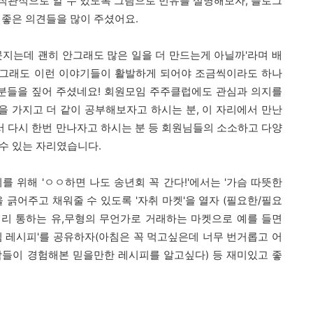
직관적으로 알 수 있도록 그림으로 민유를 설명해보자, 블로그
 좋은 의견들을 많이 주셨어요.
못지는데 괜히 안그래도 많은 일을 더 만드는게 아닐까'라며 배
 그래도 이런 이야기들이 활발하게 되어야 조금씩이라도 하나
부분들을 짚어 주셨네요! 회원모임 주주클럽에도 관심과 의지를
심을 가지고 더 같이 공부해보자고 하시는 분, 이 자리에서 만난
 다시 한번 만나자고 하시는 분 등 회원님들의 소소하고 다양
수 있는 자리였습니다.
를 위해 'ㅇㅇ하면 나도 송년회 꼭 간다!'
에서는 '가슴 따뜻한
을 긁어주고 채워줄 수 있도록 '자취 마켓
'을 열자
(필요한/필요
리 통하는 유,무형의 무언가로 거래
하는 마켓으로
예를 들면
아침 레시피'를 공유하자
(아침은 꼭 먹고싶은데 너무 번거롭고 어
람들이 경험해본 믿을만한 레시피를 알고싶다)
등 재미있고 좋