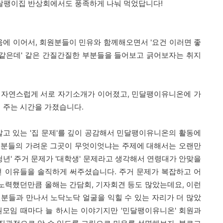
달팽이집 반상회에서도 풍족하게 나눠 먹었답니다!
벼움에 이어서, 회원분들이 민유와 함께해오면서 '요건 이러면 좋
 거 같은데' 같은 간질간질한 부분들을 들어보고 긁어보자는 취지
 자연스럽게 서로 자기소개가 이어졌고, 민달팽이유니온에 가
해 주는 시간을 가졌습니다.
알고 있는 '집 문제'를 깊이 공감해서 민달팽이유니온의 활동에
원분들의 가려운 그곳이 무엇이엇냐는 주제에 대해서는 오랜만
청년' 주거 문제가 '대학생' 문제라고 생각해서 연령대가 안맞을
던 이유들을 솔직하게 써주셨습니다. 주거 문제가 복잡하고 어
노력했던만큼 올해는 간담회, 기자회견 등도 많았는데요, 이런
분들과 만나서 노닥노닥 얼굴을 익힐 수 있는 자리가 더 많았
원모임 때마다 늘 하시는 이야기지만 '민달팽이유니온' 회원과