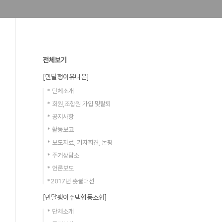
전체보기
[민달팽이유니온]
* 단체소개
* 회원,조합원 가입 및탈퇴
* 공지사항
* 활동보고
* 보도자료, 기자회견, 논평
* 주거상담소
* 언론보도
*2017년 촛불대선
[민달팽이주택협동조합]
* 단체소개