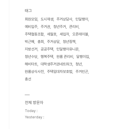
태그
회원모임
도시재생
주거상담사
민달팽이
예비입주
주거권
청년주거
관리비
주택협동조합
세월호
세입자
오픈테이블
박근혜
총회
주거상담
청년정책
지방선거
공공주택
민달팽이유니온
청년수당
행복주택
원룸 관리비
달팽이집
해비타트
대학생주거권네트워크
청년
원룸상식사전
주택임대차보호법
주거빈곤
총선
전체 방문자
Today :
Yesterday :