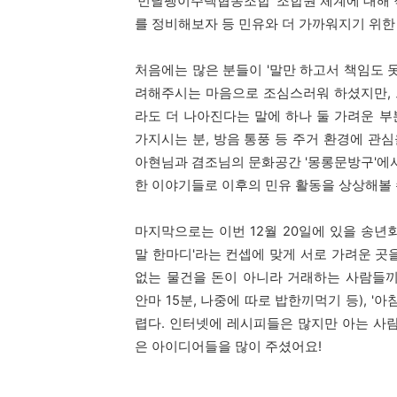
'민달팽이주택협동조합' 조합원 체계에 대해 
를 정비해보자 등 민유와 더 가까워지기 위한
처음에는 많은 분들이 '말만 하고서 책임도 
려해주시는 마음으로 조심스러워 하셨지만,
라도 더 나아진다는 말에 하나 둘 가려운 
가지시는 분, 방음 통풍 등 주거 환경에 관
아현님과 겸조님의 문화공간 '몽롱문방구'에서
한 이야기들로 이후의 민유 활동을 상상해볼 
마지막으로는 이번 12월 20일에 있을 송년회
말 한마디'라는 컨셉에 맞게 서로 가려운 곳
없는 물건을 돈이 아니라 거래하는 사람들끼
안마 15분, 나중에
따로 밥한끼먹기
등)
, '
렵다. 인터넷에
레시피들은 많지만 아는 사
은 아이디어들을 많이 주셨어요!