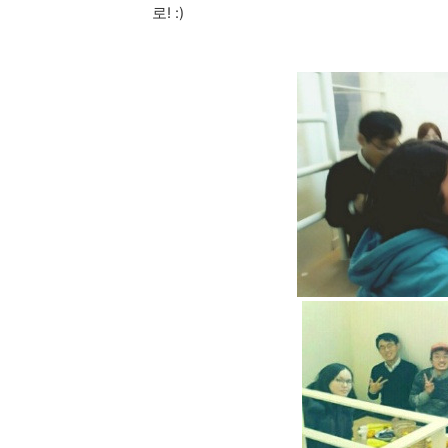
로!
:)