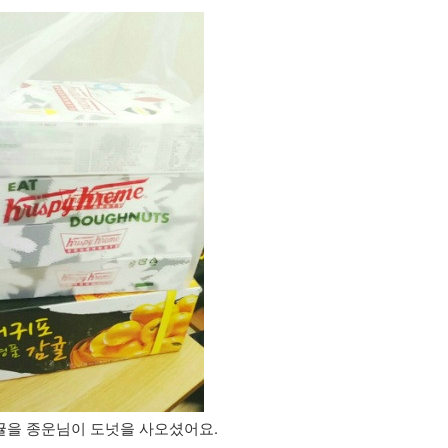
귤을 종운님이 도넛을 사오셨어요.