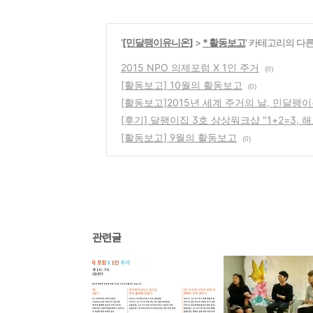
'
[민달팽이유니온]
>
* 활동보고
' 카테고리의 다른
2015 NPO 의제포럼 X 1인 주거
(0)
[활동보고] 10월의 활동보고
(0)
[활동보고]2015년 세계 주거의 날, 민달팽이는
[후기] 달팽이집 3호 상상워크샵 "1+2=3,
[활동보고] 9월의 활동보고
(0)
관련글