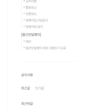
* 공지사항
* 활동보고
* 언론보도
* 달팽이집 모집공고
* 달팽이집 살이
[월간민달팽이]
* 메인
* 월간민달팽이 회원 조합원 기고글
공지사항
최근글
인기글
최근댓글