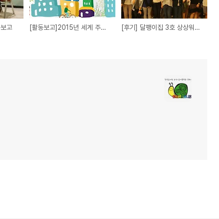
동보고
[활동보고]2015년 세계 주거의 날, 민달팽이는 ‘온종일 주거권’ 중!
[후기] 달팽이집 3호 상상워크샵 "1+2=3, 해보니까 괜찮더라"