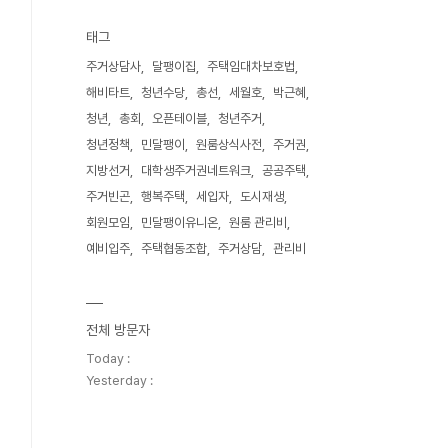
태그
주거상담사
달팽이집
주택임대차보호법
해비타트
청년수당
총선
세월호
박근혜
청년
총회
오픈테이블
청년주거
청년정책
민달팽이
원룸상식사전
주거권
지방선거
대학생주거권네트워크
공공주택
주거빈곤
행복주택
세입자
도시재생
회원모임
민달팽이유니온
원룸 관리비
예비입주
주택협동조합
주거상담
관리비
전체 방문자
Today :
Yesterday :