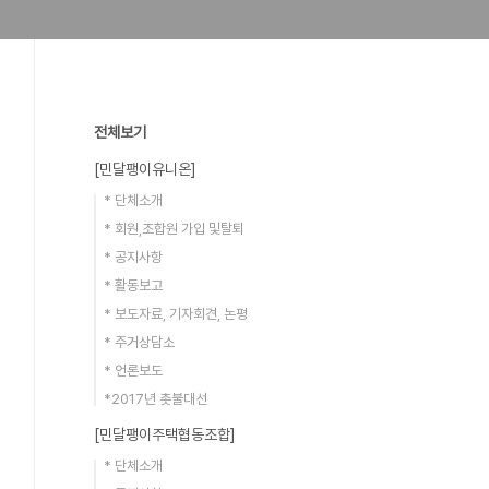
전체보기
[민달팽이유니온]
* 단체소개
* 회원,조합원 가입 및탈퇴
* 공지사항
* 활동보고
* 보도자료, 기자회견, 논평
* 주거상담소
* 언론보도
*2017년 촛불대선
[민달팽이주택협동조합]
* 단체소개