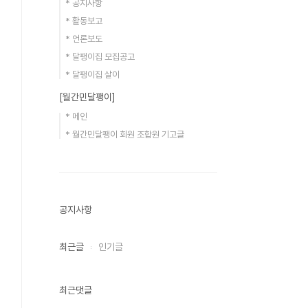
* 공지사항
* 활동보고
* 언론보도
* 달팽이집 모집공고
* 달팽이집 살이
[월간민달팽이]
* 메인
* 월간민달팽이 회원 조합원 기고글
공지사항
최근글
인기글
최근댓글