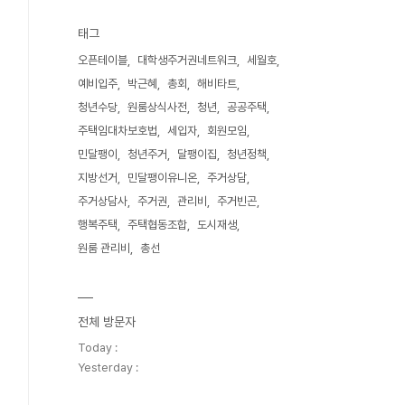
태그
오픈테이블
대학생주거권네트워크
세월호
예비입주
박근혜
총회
해비타트
청년수당
원룸상식사전
청년
공공주택
주택임대차보호법
세입자
회원모임
민달팽이
청년주거
달팽이집
청년정책
지방선거
민달팽이유니온
주거상담
주거상담사
주거권
관리비
주거빈곤
행복주택
주택협동조합
도시재생
원룸 관리비
총선
전체 방문자
Today :
Yesterday :