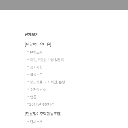
전체보기
[민달팽이유니온]
* 단체소개
* 회원,조합원 가입 및탈퇴
* 공지사항
* 활동보고
* 보도자료, 기자회견, 논평
* 주거상담소
* 언론보도
*2017년 촛불대선
[민달팽이주택협동조합]
* 단체소개