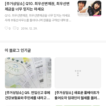
[주거상담소] Q10. 최우선변제권, 최우선변
팽이유니온 주거상담팀장 황서연입니다. 오늘은 집주인이
바뀔 때 부딪치게 되는 문제들에 대해서 알아보고자 합니
제금을 너무 믿지는 마세요
글 내용
다:D 오랜만이예요! 먼저, 집주인이 바뀌게 되면 계약관계
Q10. 최우선변제권, 최우선변제금을 너무 믿지는 마세요
가 어떻게 변하는 지 알아볼게요. 주택임대차보호법제3조
사례 부동산사무소를 돌아다니며 원룸을 구하던 대학생 C
(대항력 등) ④ 임차주택의 양수인(讓受人)(그 밖에 임대
군은마침내 주변 시세보다 저렴한 곳을 찾았습니다. 아이
할 권리를 승계한 자를 포함한다)은 임대인(賃貸人)의 지
0
2
2014. 12. 29.
기쁘다. 그런데 계약을 위해 공인중개사에게 설명을 듣는
위를 승계한 것으로 본다. 주택임대차보호법..
와중에 C군은등기사항전부증명서(등기부 등본)에 이상한
점이 있는 것을 발견했습니다.집주인이 집을 담보로 거액
의 대출을 받았다는 점을 확인했기 때문입니다.하지만 공
인중개사는 ‘최우선변제금’이란 제도를 소개해주면서서울
이 블로그 인기글
에서 3200만원까지의 보증금은 무조건 보호받을 수 있으
니경매에 넘어가도 걱정마라고 안심시켰습니다.정말 안심
해도 되는 것일까요? ▲ 영화 ‘그녀를 믿지마세요’(2004
년) 포스터 안녕하세요? 민달팽이유니온 주거상담팀장 황
서연입니다. 오늘은 최우선변제권, 최우선변제금에 대해서
알..
[주거상담소] Q5. 전입신고 후에
[주거상담소] 새로운 룸메이트가
건강보험료와 주민세를 내라고 고
들어오자 임대인이 월세를 올려달
지서가 날아왔어요.
라고 할 때