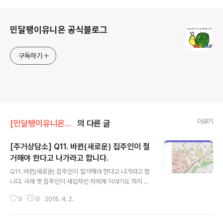
로그 정보
민달팽이유니온 공식블로그
구독하기
더보기
[민달팽이유니온]/* 주거상담소
의 다른 글
[주거상담소] Q11. 바뀐(새로운) 집주인이 철
거해야 한다고 나가라고 합니다.
글 내용
Q11. 바뀐(새로운) 집주인이 철거해야 한다고 나가라고 합
니다. 사례 옛 집주인이 세입자인 저에게 이야기도 하지 않
고 집을 팔았어요.새로운 집주인은 건물을 부수고 새 건물
0
0
2015. 4. 2.
을 올려야 한다고 나가라고 하는데,나가야 하는 건가요? 건
물을 부수는 경우에는 집을 빼줘야한다고 하던데..갑자기
정말 막막해요ㅠㅠ 어떻게 해야 할까요? 안녕하세요? 민달