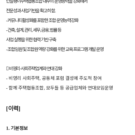
민달팽이주택협동조합 내부의 운영능력을 강화해서
전문성과 사업기반을 확고히 함
.
커뮤니티활성화를 포함한 조합 운영능력강화
-
건축
설계
관리
세무
금융
법률 등
-
,
,
,
,
,
사업 실행을 위한 협력 기반 구축
조합임원 및 조합원 역량 강화를 위한 교육 프로그램 개발 운영
-

비영리
사회주택업계와 연대 강화
·
비영리 사회주택
공동체 포럼 결성에 주도적 참여
-
,
함께 주택협동조합
모두들 등 공급업체와 연대모임운영
-
,
이력
[
]
기본정보
1.