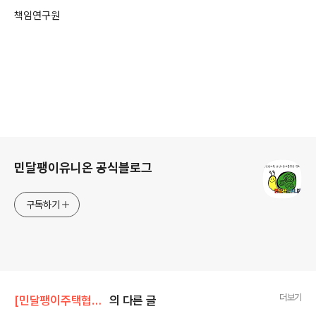
책임연구원
로그 정보
민달팽이유니온 공식블로그
구독하기
더보기
[민달팽이주택협동조합]/* 공지사항
의 다른 글