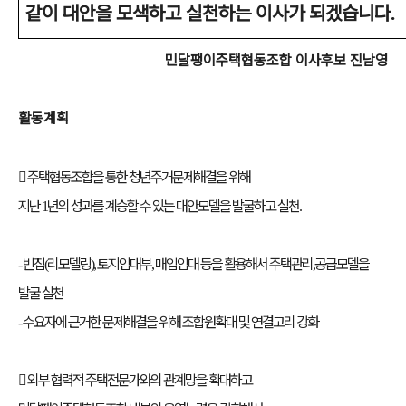
같이 대안을 모색하고 실천하는 이사가 되겠습니다
.
민달팽이주택협동조합 이사후보 진남영
활동계획

주택협동조합을 통한 청년주거문제해결을 위해
지난
년의 성과를 계승할 수 있는 대안모델을 발굴하고 실천
1
.
빈집
리모델링
토지임대부
매입임대 등을 활용해서 주택관리
공급모델을
-
(
),
,
,
발굴 실천
수요자에 근거한 문제해결을 위해 조합원확대 및 연결고리 강화
-

외부 협력적 주택전문가와의 관계망을 확대하고