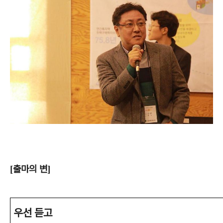
출마의 변
[
]
우선 듣고