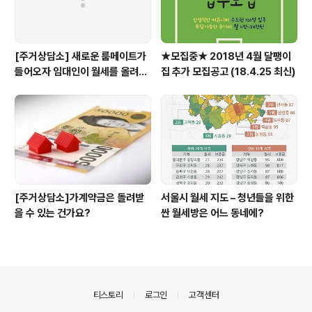
[주거상담소] 새로운 룸메이트가
★모집중★ 2018년 4월 달팽이
들어오자 임대인이 월세를 올려달
집 추가 모집공고 (18.4.25 최신)
라고 할 때
[주거상담소]가계약금은 돌려받
서울시 월세 지도 – 청년들을 위한
을 수 있는 건가요?
싼 월세방은 어느 동네에?
의안내
티스토리
로그인
고객센터