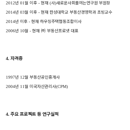
년
월 이후
현재
사
새로운사회를여는연구원 부원장
2012
01
-
(
)
년
월 이후
현재 한성대학교 부동산경영학과 초빙교수
2014
03
-
년 이후
현재 하우징주택협동조합이사
2014
-
년
월
현재
㈜
부동산프로넷 대표
2006
10
-
자격증
4.
년
월 부동산공인중개사
1997
12
년
월 미국자산관리사
2004
11
(CPM)
주요 프로젝트 등 연구실적
4.