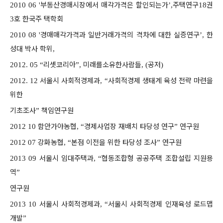
부동산경매시장에서 매각가격은 할인되는가
주택연구
권
2010 06 '
’,
18
호 한국주 택학회
3
경매매각가격과 일반거래가격의 격차에 대한 실증연구
한
2010 08 '
’,
성대 박사 학위
,
리셋코리아
미래를소유한사람들
공저
2012. 05 “
”,
, (
)
서울시 사회적경제과
사회적경제 생태계 육성 전략 마련을
2012. 12
, “
위한
기초조사
책임연구원
”
함안가야농협
경제사업장 재배치 타당성 연구
연구원
2012 10
, “
”
강화농협
본점 이전을 위한 타당성 조사
연구원
2012 07
, “
”
서울시 임대주택과
협동조합형 공공주택 조합설립 지원용
2013 09
, “
역
”
연구원
서울시 사회적경제과
서울시 사회적경제 인재육성 로드맵
2013 10
, “
개발
”