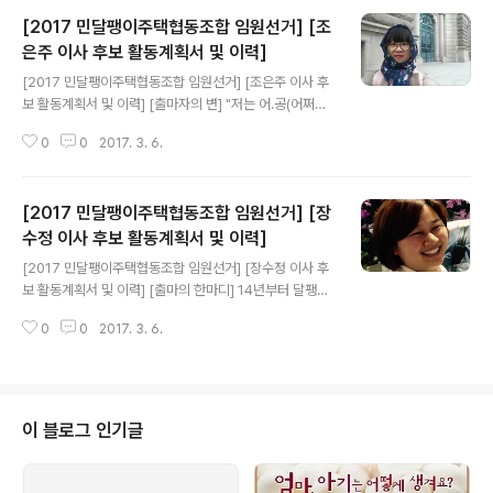
[2017 민달팽이주택협동조합 임원선거] [조
은주 이사 후보 활동계획서 및 이력]
글 내용
[2017 민달팽이주택협동조합 임원선거] [조은주 이사 후
보 활동계획서 및 이력] [출마자의 변] "저는 어.공(어쩌다
공무원) 3년차 입니다." 지역에서 청소년 자치활동을 지원
0
0
2017. 3. 6.
하는 나눔자리문화공동체를 설립, 운영하면서 자연스럽게
이어온 청년의 삶에 대한 고민은 어.공(어쩌다 공무원)으로
정책기획단 사무국장을 하면서도 놓치지 않았던 것 같습니
[2017 민달팽이주택협동조합 임원선거] [장
다. 그래서 정신차리고 보니 시흥청년아티스트라는 청년
공익 활동가 그룹을 조직화하고 조례제정운동을 지원하는
수정 이사 후보 활동계획서 및 이력]
글 내용
일을 하게 되었는지도 모릅니다. 작다면 작고 크다면 클 수
[2017 민달팽이주택협동조합 임원선거] [장수정 이사 후
있는 지방자치단체의 청년정책 업무를 총괄하면서 '지역은
보 활동계획서 및 이력] [출마의 한마디] 14년부터 달팽이
청년감수성을 청년은 지역감수성을 키워나감으로써 지역
집에 함께 살게 되었었고, 이것이 정말 필요한 안전망이라
에서 청년의 자치, 자립, 자생의 생태계를 만들어나가는
0
0
2017. 3. 6.
는 생각을 많이 하게 되었습니다. 지난 3년, 달팽이집에서
것'에 대한 고민이 깊어지고 있습니다. 그..
의 경험과 관계를 확장하고 실천하는 이사가 되겠습니다.
[활동계획서] 안녕하세요 :-) 민달팽이주택협동조합 이사
로 출마한 장수정입니다. 우리가 살아갈 세상은 성장 없는
시대라고 들었습니다. 저 역시 나이가 든다고 해도 삶이, 일
이 블로그 인기글
자리, 주거 환경이 크게 좋아질 거라는 기대가 없었습니다.
그 속에서 저는 많이 방황했고, 외로웠습니다. 14년부터 달
팽이집에 함께 살게 되었었고, 이것이 정말 필요한 안전망