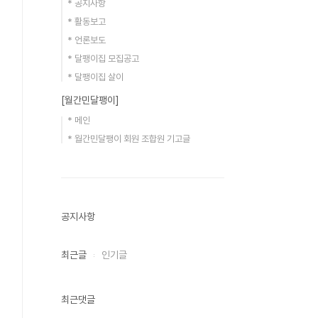
* 공지사항
* 활동보고
* 언론보도
* 달팽이집 모집공고
* 달팽이집 살이
[월간민달팽이]
* 메인
* 월간민달팽이 회원 조합원 기고글
공지사항
최근글
인기글
최근댓글