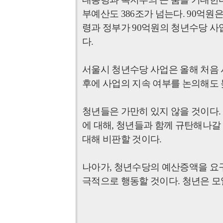
부예산도
386
조가 넘는다
. 90
억원은
령과 정부가
90
억원의 청년수당 사업
다
.
서울시 청년수당 사업은 올해 처음
후에 사업의 지속 여부를 논의해도 
청년들은 가만히 있지 않을 것이다
.
에 대해
,
청년들과 함께 규탄해나갈
대해 비판할 것이다
.
나아가
,
청년수당의 예산증액을 요구
극적으로 행동할 것이다
.
청년은 모