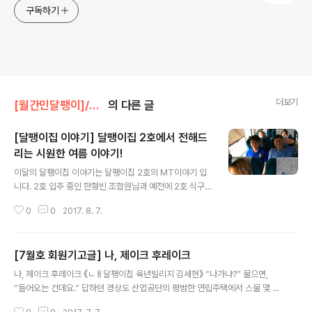
구독하기
더보기
[월간민달팽이]/* 월간민달팽이 회원 조합원 기고글
의 다른 글
[달팽이집 이야기] 달팽이집 2호에서 전해드
리는 시원한 여름 이야기!
글 내용
이달의 달팽이집 이야기는 달팽이집 2호의 MT이야기 입
니다. 2호 입주 중인 한형빈 조합원님과 예전에 2호 식구
이셨던 함금실 조합원님의 후기를 공유합니다!. 반갑습니
0
0
2017. 8. 7.
다. 민달팽이 회원 & 조합원 여러분! 지난 5월부터 2호집
에서 살고 있는 한형빈입니다. 무더운 여름은 어떻게 보내
고 계신가요!? 저는 2호집 식구들과 함께 춘천으로 물놀이
[7월호 회원기고글] 나, 제이크 후레이크
를 다녀왔습니다. 반상회에서 갑자기(?) 계곡으로 놀러 가
글 내용
자는 이야기가 나왔고, 자연스럽게(?) 일정과 역할을 정했
나, 제이크 후레이크 《ㄴㅐ달팽이집 육년빌리지 김세현》 “나가냐?” 물으면,
던 기억이 나네요. 여행 당일, 함께 정시에! 현관을 나서 기
“들어오는 건데요.” 답하던 경상도 산업공단의 평범한 연립주택에서 스물 몇 해
차를 타고 춘천으로 떠났습니다. 도착해서는 춘천 여행에
를 살았다. “정상가족”으로 장려된 허울 좋은 가부장 핵가족의 실패를 딛고, 민
서 빠질 수 없는 닭갈비와 막국수를 먹고 숙소로, 계곡으로