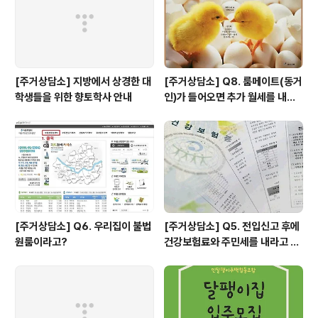
다.) ‘와, 여긴 못살겠다’ 마음은 정했으나 온 김에 집 구경
만 하고 ..
[주거상담소] 지방에서 상경한 대
[주거상담소] Q8. 룸메이트(동거
학생들을 위한 향토학사 안내
인)가 들어오면 추가 월세를 내야
하나요?
[주거상담소] Q6. 우리집이 불법
[주거상담소] Q5. 전입신고 후에
원룸이라고?
건강보험료와 주민세를 내라고 고
지서가 날아왔어요.