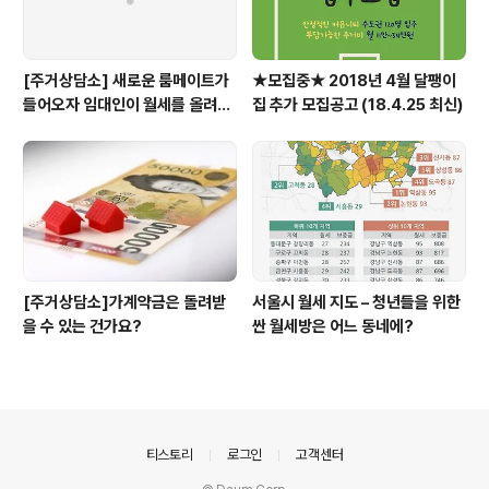
[주거상담소] 새로운 룸메이트가
★모집중★ 2018년 4월 달팽이
들어오자 임대인이 월세를 올려달
집 추가 모집공고 (18.4.25 최신)
라고 할 때
[주거상담소]가계약금은 돌려받
서울시 월세 지도 – 청년들을 위한
을 수 있는 건가요?
싼 월세방은 어느 동네에?
의안내
티스토리
로그인
고객센터