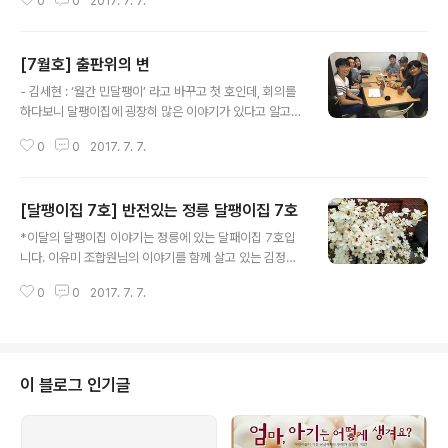
0
0
2017. 7. 7.
주적 자치가 실현되는 공동체를 욕망하는 나, 제이크 후레이크의 민원 추진현황
향했습니다. 우리가 간 곳은 동네 사람들만 알 것 같은 숨겨
을 나눈다. □ 추진경과- '17.2.19. 작성 요청: 김솔아 민쿱 상근활동가- '17.2.2
진 계곡! 자연이 만든 워터슬..
0. 1차 작성 독촉: 구두 기고 합의 결렬- '17.2.22. 2차 작성 독촉: 김세현 잠수-
[7월호] 출판위의 변
'17. 3. 6. 탈고 및 제출 □ 주요내용가. "내 방은 돼지우리다. 고로 나는 돼지
글 내용
다."나. "잠꾸러기 선임은 알람을 맞추려무나."다. "유흥가 고시원에는 고시생이
- 김세현 : ‘월간 민달팽이’ 라고 바꾸고 첫 호인데, 회의를
없었다."라. "우주를 줄게. 달팽이집 다오..
하다보니 달팽이집에 굉장히 많은 이야기가 있다고 알고
있는데, 그렇듯이 집에 같이 살고 있지 않은 회원 조합원들
0
0
2017. 7. 7.
의 이야기도 다양하다고 생각한다. 월간 민달팽이가 이런
사람들의, 많은 이야기를 가지고 있는, 가상으로 살고 있는
하나의 집이었으면 좋겠다는 생각을 한다. 이야기들이 사
[달팽이집 7호] 반전있는 정릉 달팽이집 7호
실 출판위 하기 전에, 소식지를 받아주는 입장에서는 모든
글 내용
이야기를 읽지도 않았고, 다양한 활동을 한다는 것도 체감
*이달의 달팽이집 이야기는 정릉에 있는 달패이집 7호입
하기 어려웠는데, 회원 조합원들의 출판위원회에 일정 부
니다. 이유미 조합원님의 이야기를 함께 살고 있는 김정숙
분 편집의 권한을 주면서, 직접 살펴보고, 어떤 순서로 구성
조합원님이 정리해 주셨습니다. 사실, 나는 이 집에 살지 않
하고 이런 기획단계부터 같이 논의를 하다보니까 오히려
0
0
2017. 7. 7.
으려고 했다. 집으로 가는 길이 참 험난했기 때문이다. 집을
활동 같은 것들이 주요하게 와 닿는 것 같다. 크게는 인사청
보러 간 날은 일찍 찾아온 더위로 무더웠고 여정은 길었다.
문회 내용부터 교육사업을 출발 ..
지하철을 갈아타고 버스까지 타고도 한참을 걸어가야 했는
데(초행길이어서 가는 길이 더 길게 느껴졌다.) 내려서도
몇 번이나 헤맨 뒤에 집을 찾을 수 있었기 때문이다. 계단엔
이 블로그 인기글
이상한(?)_ K2 사람들이 한 명씩 포즈를 취하고 있는_사진
이 한 장씩 걸려있어서 ‘뭐지?’ 싶었다. 옷파는 덴가 했었다.
(K2 인터내셔널은 청년들의 자립을 돕는 사회적기업입니