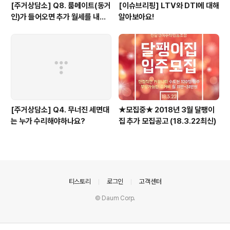
[주거상담소] Q8. 룸메이트(동거
[이슈브리핑] LTV와 DTI에 대해
인)가 들어오면 추가 월세를 내야
알아보아요!
하나요?
[주거상담소] Q4. 무너진 세면대
★모집중★ 2018년 3월 달팽이
는 누가 수리해야하나요?
집 추가 모집공고 (18.3.22최신)
의안내
티스토리
로그인
고객센터
© Daum Corp.