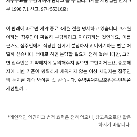
개수수료를 부담하여야 한다고 볼 수 없다
서울 지방법원 민사
.”
(
9
부
선고
나
호
1998.7.1
, 97
55316
)
이 판례에 따르면 계약 종료
개월 전을 명시하고 있습니다
개월
3
. 3
이하는 집주인이 확실히 부담하라고 이야기하는 것인데요
이를
,
근거로 집주인에게 적당한 선에서 분담하자고 이야기하는 편은 어
떨까 싶습니다
법대로 하면 분담할 필요가 전혀 없습니다만
그러
.
,
면 집주인은 계약해지에 동의해주지 않으면 그만이거든요
중도해
.
지에 대한 기준이 명확하게 세워지지 않는 이상 세입자는 집주인
의 눈치를 계속 봐야할 것 같습니다.
주택임대차보호법은 언제쯤
개선될까..
.
*
개인적인 의견이고
법적 효력은 전혀
없으니, 참고용으로만 활용
하시기 바랍니다.