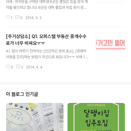
사례 : 자취방을 구하던 대학생 B군은 괜찮은 집을 찾아 계
약을 맺으려고 합니다. B군은 대학 졸업과 취업 등의 문제
로 인해 앞으로 어떻게 될 지 몰라서 1년계약을 맺고 싶었
1
0
2014. 5. 2.
습니다. 그런데 집주인과 이야기해보니 집주인은 2년 계약
을 원했고 1년 계약을 맺을 경우, 1년이 지나면 월세 인상
등의 불이익을 줄 것이라고 이야기했습니다. 계약기간을
[주거상담소] Q1. 오피스텔 부동산 중개수수
어떻게 하면 좋을까요? 주택임대차보호법 제4조(임대차기
간 등) ① 기간을 정하지 아니하거나 2년 미만으로 정한 임
료가 너무 비싸요ㅜㅜ
글 내용
대차는 그 기간을 2년으로 본다. 다만, 임차인은 2년 미만
A1. 법이 바뀌기 전까지는 [인간적인 정에 호소], [경제적
으로 정한 기간이 유효함을 주장할 수 있다.② 임대차기간
사정을 강조]하는 방법이 최선으로 보입니다ㅜㅜ 사례 1 :
이 끝난 경우에도 임차인이 보증금을 반환받을 때까지는
대학생활 내내 저렴한 집을 찾아 이리저리 떠돌던 J군은 대
임대차관계가 존속되는 것으로 본다. A2. 주택임대차보호
0
2
2014. 4. 4.
학원에 진학하게 되면서 "이제 더 이상은 안되겠어! 그래도
법은 세입자에게 2년의 거주기간을..
사람이 살 수 있는 곳에 살고 싶어!" 라며 주변의 도움을 받
아 전세 4,500만원에 오피스텔을 알아보고 계약하게 되었
습니다. 비교적 저렴하게 잘 구했다고 안심하던 J군은 주변
의 이야기를 듣고 중개수수료로 20만원 정도를 생각하고
이 블로그 인기글
있었습니다. 그런데 공인중개사는 오피스텔 중개수수료는
일반 중개수수료에 비해 훨씬 비싸다며 20만원의 두 배인
40만원을 중개수수료로 요구했습니다. 어떻게 해야하나
요? 그래도 되는 건가요? 답변 : 중개수수료 산정 시, 부동
산은 [주택]과 [주..