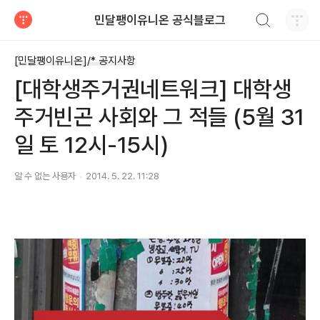
검색하기
민달팽이유니온 공식블로그
티스토리
[민달팽이유니온]/* 공지사항
[대학생주거권네트워크] 대학생
주거빈곤 사회와 그 적들 (5월 31
일 토 12시-15시)
알 수 없는 사용자
2014. 5. 22. 11:28