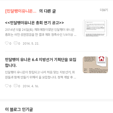
더보기
[민달팽이유니온]/* 공지사항
의 다른 글
<<민달팽이유니온 총회 연기 공고>>
글 내용
2014년 5월 24일(토) 개회예정이었던 민달팽이 유니온
총회는 사전 성원점검을 한 결과 개회 정족수인 1/4이상 참
여가 어려워 부득이하게 총회를 연기하게 되었습니다. 연
0
0
2014. 5. 22.
기된 총회 일시는 많은 회원분들께서 참여가 가능할 수 있
는 날짜를 선정하여 빠른 시일내에 다시 공고하도록 하겠
습니다. 회원분들께 혼란을 드리게 된 점 다시 한 번 사죄드
민달팽이 유니온 6.4 지방선거 기획단을 모집
리며 이번 총회에 많은 참석 부탁드립니다. ※ 문의 전화 : 0
10-8909-3115(민달팽이 유니온 정남진), 메일 : minsn
합니다.
글 내용
ailunion@gmail.com
민달팽이 유니온이 창립되고 나서 처음 맞는 지방선거, 회
원들과 함께 만들기 위해서 을 모집합니다. 정책 개발 후 민
달팽이 유니온 회원이 직접 투표에 참여, 민달팽이 유니온
0
0
2014. 4. 16.
의 지방선거 정책을 만드는 그 전 과정에 함께하실 분들은
꼭 신청해주세요.(민달팽이 유니온의 정책 분석과 최근 주
거 이슈 분석은 물론 청년 세입자 만남 기획 및 개표 파티까
지 다양한 활동을 직접 선택해서 하실 수 있습니다.)지원 대
상 : 민달팽이 유니온 회원, 예비 회원, 잠재적 회원, 언젠가
이 블로그 인기글
는 회원 등지원 시기 : 4월 16일(수) ~ 4월 22일(화) 자정