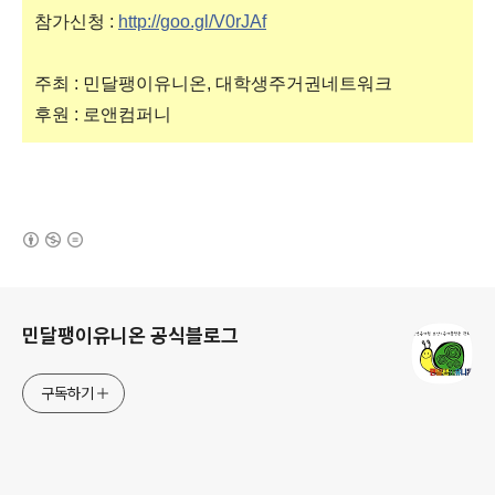
참가신청 :
http://goo.gl/V0rJAf
주최 : 민달팽이유니온, 대학생주거권네트워크
후원 : 로앤컴퍼니
(새창열림)
로그 정보
민달팽이유니온 공식블로그
구독하기