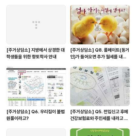
지원 방법 : minsnailunion@gmail.com 으로 이름 / 연
락처 / 지원 동기 또는 링크 (http://goo.gl/rudsOZ)활동
시기 : 4월 24일(목) 첫 모..
[주거상담소] 지방에서 상경한 대
[주거상담소] Q8. 룸메이트(동거
학생들을 위한 향토학사 안내
인)가 들어오면 추가 월세를 내야
하나요?
[주거상담소] Q6. 우리집이 불법
[주거상담소] Q5. 전입신고 후에
원룸이라고?
건강보험료와 주민세를 내라고 고
지서가 날아왔어요.