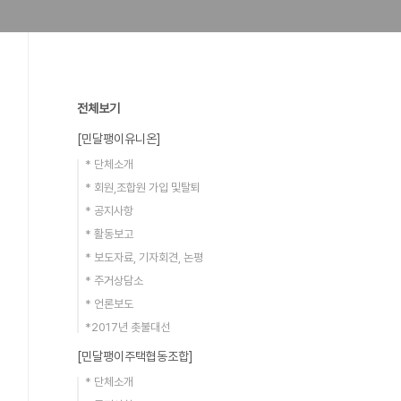
전체보기
[민달팽이유니온]
* 단체소개
* 회원,조합원 가입 및탈퇴
* 공지사항
* 활동보고
* 보도자료, 기자회견, 논평
* 주거상담소
* 언론보도
*2017년 촛불대선
[민달팽이주택협동조합]
* 단체소개