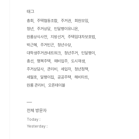
태그
총회
주택협동조합
주거권
회원모임
청년
주거상담
민달팽이유니온
원룸상식사전
지방선거
주택임대차보호법
박근혜
주거빈곤
청년수당
대학생주거권네트워크
청년주거
민달팽이
총선
행복주택
예비입주
도시재생
주거상담사
관리비
세입자
청년정책
세월호
달팽이집
공공주택
해비타트
원룸 관리비
오픈테이블
전체 방문자
Today :
Yesterday :