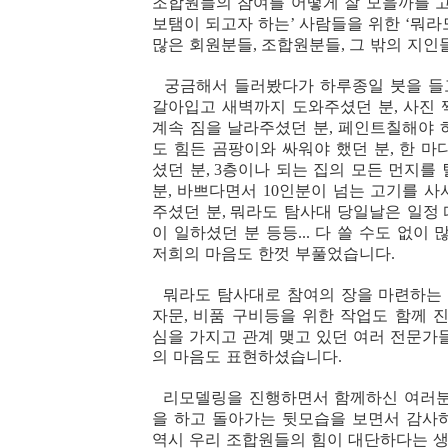
조합원들의 참여를 어떻게 잘 모을까를 
보탬이 되고자 하는
사람들을 위한
뭐라
’
‘
많은 회원분들
조합원분들
그 밖의 지인
,
,
궁금해서 들러봤다가 하루종일 붓을 들
갈아입고 새벽까지 도와주셨던 분
사진 
,
계속 짐을 날라주셨던 분
페인트칠해야 하
,
도 힘든 곰팡이와 싸워야 했던 분
한 마
,
셨던 분
층이나 되는 집의 모든 먼지를
, 3
분
바쁘다면서
인분이 넘는 고기를 사
,
10
주셨던 분
뭐라도 탐사대 당일날은 일정 
,
이 일하셨던 분 등등
다 쓸 수도 없이
...
저희의 마음도 한껏 부풀었습니다
.
뭐라도 탐사대로 참여의 장을 마련하는 
자문
비품 구비등을 위한 작업도 함께 
,
심을 가지고 관계 맺고 있던 여러 전문
의 마음도 표현하셨습니다
.
리모델링을 진행하면서 함께하신 여러분
을 하고 돌아가는 뒷모습을 보면서 감사
역시 우리 조합원들의 힘이 대단하다는 