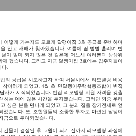
이 어떻게 가는지도 모르게 달팽이집
호 공급을 준비하며
3
억을 안고 새해가 찾아왔습니다
여름에 땀 뻘뻘 흘리며 빈
.
 날이 얼마 되지 않은 것 같은데 어느새 여러분과 상상워
함께 했습니다
그리고 지금 달팽이집
호에는 입주자들이
.
3
니다
.
방법의 공급을 시도하고자 하여 서울시에서 리모델링 비용
에 참여하게 되었고
월 초 민달팽이주택협동조합이 빈집
, 4
 답사가 시작되었습니다
빈집 리모델링 지원 자격을 갖출
.
탐색하는 데에 많은 시간을 투자했습니다
그러던 와중 우리
.
고 싶은 분을 만나게 되었고
그 분의 집을 장기전세로 얻
,
 되었습니다
또
조합원들의 소중한 투자로 마련된 달팽이
.
,
세자금으로 투여되었습니다
.
의 건물이 결정된 후
월이 되기 전까지 리모델링 과정에
12