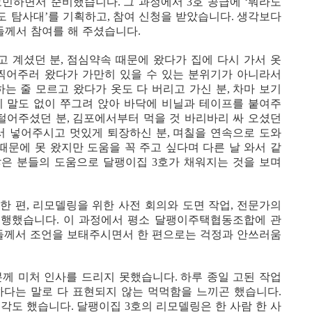
고민하면서 준비했습니다
그 과정에서
호 공급에
뭐라도
.
3
‘
도 탐사대
를 기획하고
참여 신청을 받았습니다
생각보다
’
,
.
들께서 참여를 해 주셨습니다
.
고 계셨던 분
점심약속 때문에 왔다가 집에 다시 가서 옷
,
찍어주러 왔다가 가만히 있을 수 있는 분위기가 아니라서
는 줄 모르고 왔다가 옷도 다 버리고 가신 분
차마 보기
,
디 말도 없이 쭈그려 앉아 바닥에 비닐과 테이프를 붙여주
 털어주셨던 분
김포에서부터 먹을 것 바리바리 싸 오셨던
,
서 넣어주시고 멋있게 퇴장하신 분
며칠을 연속으로 도와
,
때문에 못 왔지만 도움을 꼭 주고 싶다며 다른 날 와서 같
 많은 분들의 도움으로 달팽이집
호가 채워지는 것을 보며
3
한 편
리모델링을 위한 사전 회의와 도면 작업
전문가의
,
,
진행했습니다
이 과정에서 평소 달팽이주택협동조합에 관
.
가들께서 조언을 보태주시면서 한 편으로는 걱정과 안쓰러움
께 미처 인사를 드리지 못했습니다
하루 종일 고된 작업
.
하다는 말로 다 표현되지 않는 먹먹함을 느끼곤 했습니다
.
생각도 했습니다
달팽이집
호의 리모델링은 한 사람 한 사
.
3