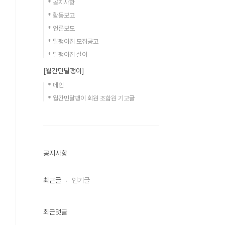
* 공지사항
* 활동보고
* 언론보도
* 달팽이집 모집공고
* 달팽이집 살이
[월간민달팽이]
* 메인
* 월간민달팽이 회원 조합원 기고글
공지사항
최근글
인기글
최근댓글