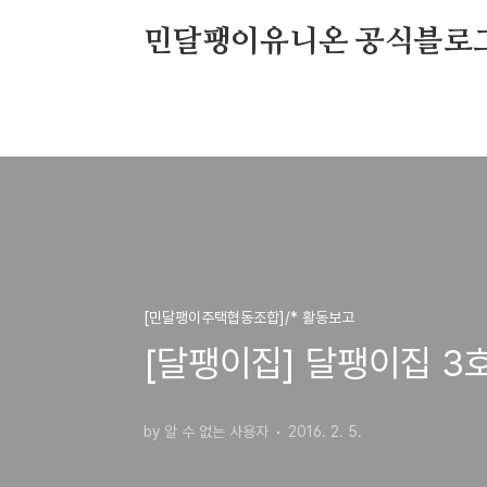
본문 바로가기
민달팽이유니온 공식블로
[민달팽이주택협동조합]/* 활동보고
[달팽이집] 달팽이집 3
by 알 수 없는 사용자
2016. 2. 5.