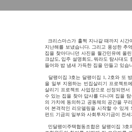
크리스마스가 훌쩍 지나갈 때까지 시간
지난해를 보냈습니다
그리고 풍성한 추
.
집을 찾아다니던 사진을 월간민유에 올린
크샵도
입주 설명회도
뭐라도 탐사대도 
,
,
들어와 밥 냄새 가득한 집을 만들고 있습
달팽이집
호는 달팽이집
호와 또 
3
1, 2
을 일부 지원하는 빈집살리기 프로젝트
살리기 프로젝트 사업장으로 선정되면서
수 있는 집을 찾아 답사를 다니며 집을 
의 가치에 동의하고 공동체의 공간을 꾸리
어 본격적인 리모델링을 시작할 수 있게
펀드 기금의 일부와 사회투자기금이 전
민달팽이주택협동조합은 달팽이집
호
3