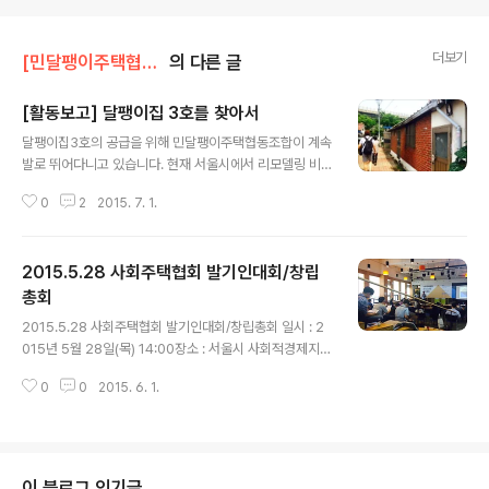
더보기
[민달팽이주택협동조합]/* 활동보고
의 다른 글
[활동보고] 달팽이집 3호를 찾아서
글 내용
달팽이집3호의 공급을 위해 민달팽이주택협동조합이 계속
발로 뛰어다니고 있습니다. 현재 서울시에서 리모델링 비
용을 지원받아 빈 집을 이용해서 사회주택으로 공급할 수
0
2
2015. 7. 1.
있는 ‘빈집살리기 프로젝트’의 시행 사업체로 선정되어 있
는 상태인데요, 초반에는 빈 집을 중심으로 후보지를 찾아
다녔지만, 최근에는 꼭 빈집에만 초점을 맞추지 않고 달팽
2015.5.28 사회주택협회 발기인대회/창립
이집으로 사업 가능성이 있는 집이라면 어디든 돌아보고
있습니다.지난 5월에는 마포구, 서촌 등을 돌아다녔고, 이
총회
글 내용
번 6월에는 지하철 3호선 라인을 중심으로 재개발 구역을
2015.5.28 사회주택협회 발기인대회/창립총회 일시 : 2
제외한 홍제동, 남가좌동, 홍은동 일대를 답사하였습니다.
015년 5월 28일(목) 14:00장소 : 서울시 사회적경제지원
또, 최근에는 민달팽이주택협동조합의 소문을 듣고 먼저
센터 스페이스류 사회주택협회가 발기인대회와 창립총회
사업을 제안해 오시거나 지인들에게 소개 받은 집주인 분
0
0
2015. 6. 1.
를 갖고 본격적으로 발족했습니다. 사회주택협회는 사회주
들이 계셔서 성북구의 성신여대 부근과 강서구 등촌..
택 활성화 및 연관된 조직과 주체들 간의 상호 협력, 자원공
유를 통한 역량 강화를 목표로 창립되게 되었습니다. 먼저
오랫동안 주거운동에 헌신하시고 현재 논골신협의 이사장
으로 재직중이신 유영우 이사장님의 사회로 시작되었습니
이 블로그 인기글