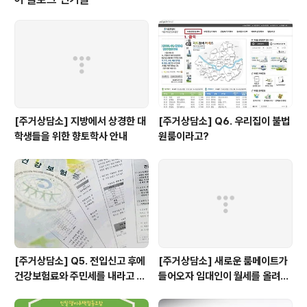
다. 다음으로 회원사들의 사회주택 사례 6가지가 발표되었
는데요, 우리 민달팽이주택협동조합도 달팽이집을 공급하
게 된 이야기를 나누었습니다. 우리 이외에도 함께주택협
동조합, 소통이있어서행복한주택만들기, 서울소셜스탠다
드, WOOZOO, 아이부키의 사례를 공유했습니다. ..
[주거상담소] 지방에서 상경한 대
[주거상담소] Q6. 우리집이 불법
학생들을 위한 향토학사 안내
원룸이라고?
[주거상담소] Q5. 전입신고 후에
[주거상담소] 새로운 룸메이트가
건강보험료와 주민세를 내라고 고
들어오자 임대인이 월세를 올려달
지서가 날아왔어요.
라고 할 때