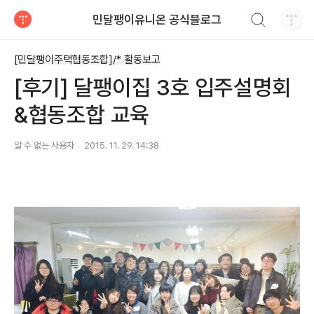
검색하기
민달팽이유니온 공식블로그
티스토리
[민달팽이주택협동조합]/* 활동보고
[후기] 달팽이집 3호 입주설명회
&협동조합 교육
알 수 없는 사용자
2015. 11. 29. 14:38