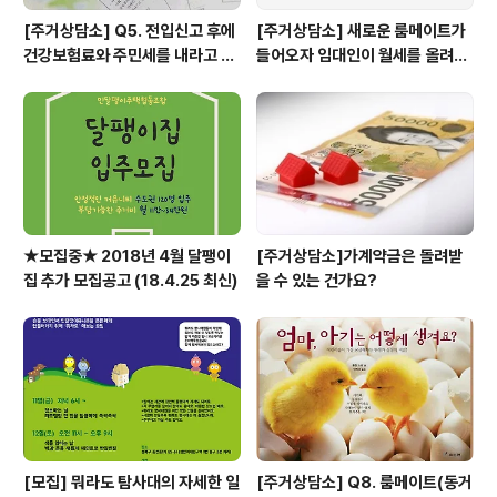
[주거상담소] Q5. 전입신고 후에
[주거상담소] 새로운 룸메이트가
건강보험료와 주민세를 내라고 고
들어오자 임대인이 월세를 올려달
지서가 날아왔어요.
라고 할 때
★모집중★ 2018년 4월 달팽이
[주거상담소]가계약금은 돌려받
집 추가 모집공고 (18.4.25 최신)
을 수 있는 건가요?
[모집] 뭐라도 탐사대의 자세한 일
[주거상담소] Q8. 룸메이트(동거