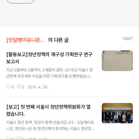
더보기
[민달팽이유니온]/* 활동보고
의 다른 글
[활동보고]청년정책의 재구성 기획연구 연구
보고서
글 내용
지난 2월부터 3월까지, 2개월에 걸쳐, 2015년 서울시 청
년정책 추진계획 수립을 위한 기획연구를 진행하였습니다.
제목은 청년정책의 재구성 기획연구!!! 청년정책을 청년이
0
2
2015. 4. 30.
직접 만들었다구요!!! 이 얼마나 감동스러운 순간인가ㅠㅠ
▲연구보고서의 아름다운 자태뒤에 지져분한 것은 스킵해
주세요:D 지난해 통과된 [서울특별시 청년 기본조례(서울
[보고] 첫 번째 서울시 청년정책위원회가 열
특별시조례 제5812호)]에 따라 서울시는 청년 정책에 관
한 기본계획을 5년마다 수립하고 이를 시행하여야 합니다.
렸습니다.
글 내용
조례에서 언급되는 청년 정책은 일자리, 주거, 생활안정, 문
서울시 청년 정책, 청년이 함께 만들어갑니다.- 민달팽이유
화 등이 있는데, 물론 민달팽이유니온은 주거 분야에 참여
니온, 청년유니온 등 청년단체가 참여하는 서울시 청년정
했습니다. 이번 연구는 5개년 계획을 세우기 위한 기초데
책위원회 청년정책위원회란?서울시 청년기본조례(공포, 2
이터 확보를 위한 연구였습니다. 청년정책 전문가라고 할