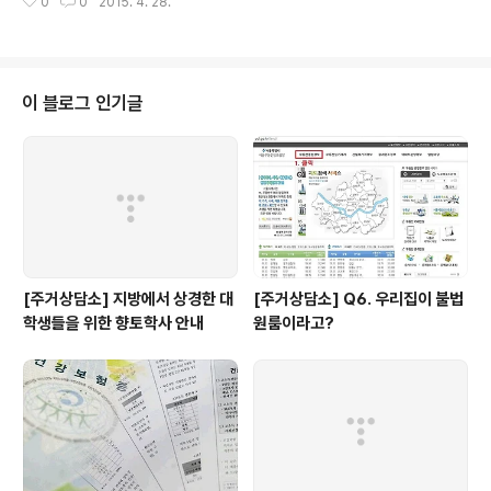
0
0
2015. 4. 28.
015년 1월 2일)에 의거 서울시 청년 정책을 심의하는 기구
수 있는 분도 부족하고, 청년 스스..
입니다. 박원순 서울시장, 임경지 민달팽이유니온 위원장,
권지웅 청년명예부시장 등 청년과 담당 공무원이 위원으로
서 서울시 청년정책의 방향성과 정책을 검토하여 새로운
거버넌스를 구축하고자 합니다. 청년기본조례란?2014년
이 블로그 인기글
11월 10일 「청년발전기본조례」 공청회, 120여명 청년 참
여2014년 12월 3일 「청년기본조례」 발의 청년들의 당면
한 현안인 취업·주거·학자금 등에 대한 체계적 지원 근거를
밝힌 최초의 조례, 조례에 기반해 청년정책위원회, 청년청,
청년의회 등 실제로 청년의 삶..
[주거상담소] 지방에서 상경한 대
[주거상담소] Q6. 우리집이 불법
학생들을 위한 향토학사 안내
원룸이라고?