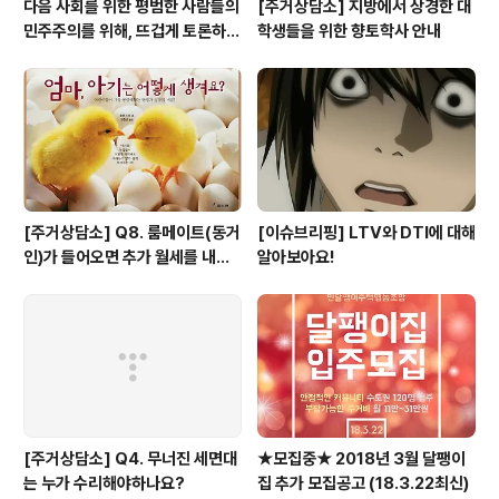
다음 사회를 위한 평범한 사람들의
[주거상담소] 지방에서 상경한 대
민주주의를 위해, 뜨겁게 토론하고
학생들을 위한 향토학사 안내
광장으로 갑시다.
[주거상담소] Q8. 룸메이트(동거
[이슈브리핑] LTV와 DTI에 대해
인)가 들어오면 추가 월세를 내야
알아보아요!
하나요?
[주거상담소] Q4. 무너진 세면대
★모집중★ 2018년 3월 달팽이
는 누가 수리해야하나요?
집 추가 모집공고 (18.3.22최신)