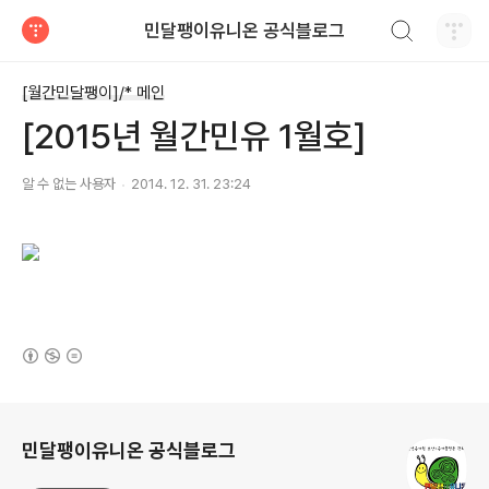
검색하기
민달팽이유니온 공식블로그
티스토리
[월간민달팽이]/* 메인
[2015년 월간민유 1월호]
알 수 없는 사용자
2014. 12. 31. 23:24
(새창열림)
로그 정보
민달팽이유니온 공식블로그