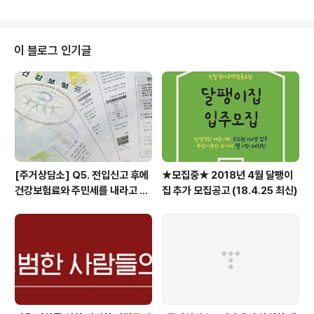
[달팽이집] 달팽이집 2호 임대조건 및 가격 ▶ [소셜하우
ok] 민달팽..
징매니저] 양성과정 1기 수료식 후기 ▶ [이슈브리핑] 정부
의 전월세 대책 평가 ▶ [주거상담소] 룸메랑 살려면 월세
를 더 내야 하나요? ▶ [9월 활동보고] ▶ [9월 언론보도]
이 블로그 인기글
▶ [10월 활동보고] ▶ [10월 언론보도] ▶ [이달의 회원]
정유미님 인터뷰 ▶ [회원모임] 추석맞이 민달팽이 야간매
점 후기 ▶ [회원모임] 토청민복허 명랑운동회 후기 ▶ [회
원모임] 제1차 열린기획회의 후기 ▶ [가입하기] 민달팽이
유니온..
[주거상담소] Q5. 전입신고 후에
★모집중★ 2018년 4월 달팽이
건강보험료와 주민세를 내라고 고
집 추가 모집공고 (18.4.25 최신)
지서가 날아왔어요.