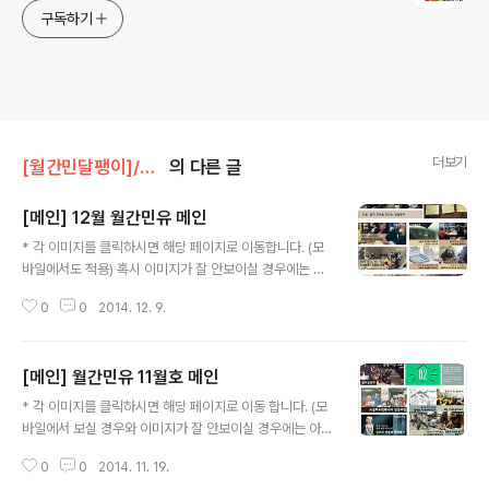
구독하기
더보기
[월간민달팽이]/* 메인
의 다른 글
[메인] 12월 월간민유 메인
글 내용
* 각 이미지를 클릭하시면 해당 페이지로 이동합니다. (모
바일에서도 적용) 혹시 이미지가 잘 안보이실 경우에는 아
래의 글제목을 클릭해주세요. ▶ [후기] 서울시 청년발전기
0
0
2014. 12. 9.
본조례 제정 공청회 ▶[후기] 사회주택 활성화를 위한 공청
회 ▶ [후기] 청년정책네트워크 ▶ [이달의 회원] 12월의
회원 정책연구팀 김수현님 ▶ [회원모임] 신입회원,조합원
[메인] 월간민유 11월호 메인
교육 ▶ [이슈브리핑] 서울시 청년발전기본조례 제정을 기
글 내용
다리며 ▶ [활동보고] 12월의 활동보고 ▶ [언론보도] 12
* 각 이미지를 클릭하시면 해당 페이지로 이동 합니다. (모
월의 언론보도 ▶ [주거상담소] 전월세 전환율이 뭐냐고?
바일에서 보실 경우와 이미지가 잘 안보이실 경우에는 아
▶ [달팽이집] 달팽이집 2호 입주를 위한 워크샵 ▶ [주요
래에 있는 글제목을 클릭해주세요) ▶ [달팽이집]달팽이집
사업 일정] 송년회 '내일은 일요일' ▶ [민달팽이유니온] 회
0
0
2014. 11. 19.
1호 입주파티 ▶ [달팽이집] 달팽이집 2호 입주설명회 ▶
원가입 ▶ [민달팽이주택협동조합] 회원가입 ▶ [Facebo