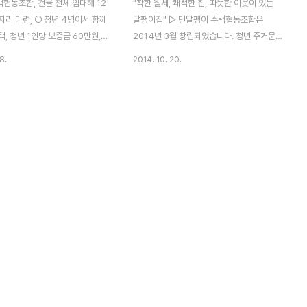
협동조합, 건물 전체 임대해 12
"착한 월세, 쾌적한 집, 따뜻한 이웃이 있는
리 마련, ○ 청년 4명이서 함께
달팽이집" ▷ 민달팽이 주택협동조합은
, 청년 1인당 보증금 60만원,
2014년 3월 창립되었습니다. 청년 주거문
원○ 청년 2인 가구를 위한 주택도
제에 문제의식을 가지고 사회권으로서의 주
8.
2014. 10. 20.
급, 1호당 보증금 6000만원,
거권 보장을 위한 활동을 시작한 청년들이 올
원○ 청년들의 자립과 세입자 커
해 3월 협동조합을 설립해 만 스스로 주거 문
 위해 재무상담 및 주거상담 동시
제 해결을 해보고자 만든 주택협동조합입니
 귀 언론사의 무궁한 발전을 기원합
다. ▷ 지난 7월, 민달팽이 주택협동조합은
 민달팽이 주택협동조합은 다가오는
첫 주택으로 달팽이집 1호를 공급하였습니
 목표로 건물 전체를 임대해 청년
다. 달팽이집 1호에는 201호와 202호에 총
급할 예정으로 10월 28일 화요
5명의 보금자리를 공급하였습니다. 개인이
시 입주설명회를 개최하오니 많은
감당하기 힘든 가격의 민간 임대 시장, 턱없
 부탁드립니다. 3. 민달팽이 주
이 부족한 공공임대주택의 현실 속에서 청년
 청년들의 주거 안정을 위해 한
세입자의 권리를 보호하면서 청년들의 주거
아직은 낯선 사회주택을 시도하
안정을 위한 비영리 주거 모델을 최초로 시도
주거 모델을 실험하는 협동조합이
했습니다. ▷ 민달팽이 주택협동조합은 1호
공급을 통하여, ‘함께’ 의 가치를..