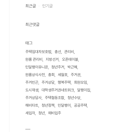
최근글
인기글
최근댓글
태그
주택임대차보호법
총선
관리비
원룸 관리비
지방선거
오픈테이블
민달팽이유니온
청년주거
박근혜
원룸상식사전
총회
세월호
주거권
주거빈곤
주거상담
행복주택
회원모임
도시재생
대학생주거권네트워크
달팽이집
주거상담사
주택협동조합
청년수당
해비타트
청년정책
민달팽이
공공주택
세입자
청년
예비입주