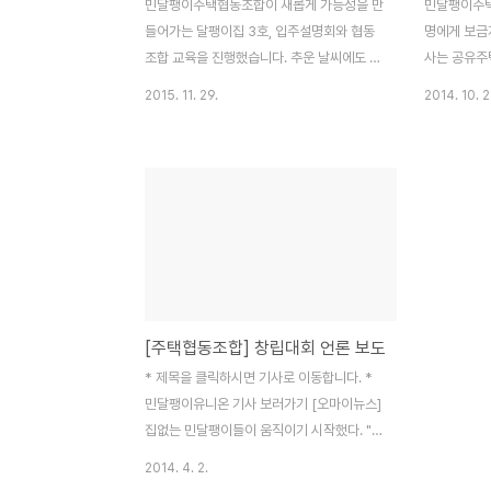
민달팽이주택협동조합이 새롭게 가능성을 만
민달팽이주택
들어가는 달팽이집 3호, 입주설명회와 협동
명에게 보금자
조합 교육을 진행했습니다. 추운 날씨에도 찾
사는 공유주택
아주신 조합원들께 감사의 인사를 전합니다.
월세 23만
2015. 11. 29.
2014. 10. 2
본격적인 교육과 설명을 하기 전, 간단하게
본격적으로 공
자기 소개를 하고 서로의 어색함을 조금은 줄
월세 45만
여보고자 이야기를 나눴습니다. 이어서 민달
뮤니티 구축
팽이주택협동조합에 대한 교육을 진행했습니
에 진행 1.
다. 왜 민달팽이유니온인 주택협동조합을 만
니다. 2.
들었는지, 운영 원리는 무엇인지 이야기했습
12월 5일을
니다. 협동조합은 기본적으로 교육을 매우 중
12명에게 공
요하게 생각합니다. 조합원은 단순히 소비자
일 오후 7
가 아니라 이 조합이 지향하는 점과 방향에
취재 및 보도
[주택협동조합] 창립대회 언론 보도
대해서 공유하는 주인이기 때문입니다. 민달
택협동조합은
팽이유니온은 2010년, 학 대학에서 기숙사
국사회에서 
* 제목을 클릭하시면 기사로 이동합니다. *
를 짓기 위한 운동에서 시작했다고 할 수 있
고 대안적 
민달팽이유니온 기사 보러가기 [오마이뉴스]
습니다. 2013년 대학생뿐만 아니라 청년과..
다. 지..
집없는 민달팽이들이 움직이기 시작했다. "청
년 주거문제 주택협동조합으로 풉니다""서울
2014. 4. 2.
에 살고 있는 청년들이 내는 월세를 따져봤더