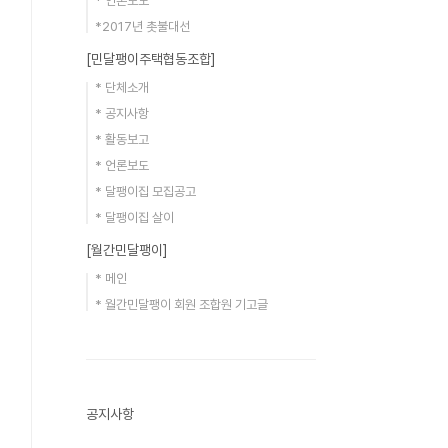
* 언론보도
*2017년 촛불대선
[민달팽이주택협동조합]
* 단체소개
* 공지사항
* 활동보고
* 언론보도
* 달팽이집 모집공고
* 달팽이집 살이
[월간민달팽이]
* 메인
* 월간민달팽이 회원 조합원 기고글
공지사항