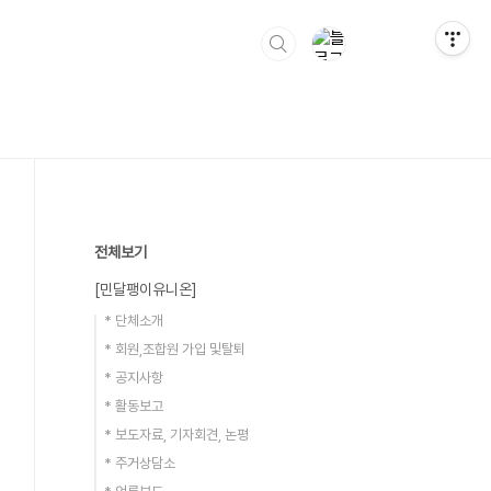
전체보기
[민달팽이유니온]
* 단체소개
* 회원,조합원 가입 및탈퇴
* 공지사항
* 활동보고
* 보도자료, 기자회견, 논평
* 주거상담소