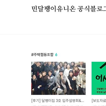
본문 바로가기
민달팽이유니온 공식블로
주택협동조합
6
[후기] 달팽이집 3호 입주설명회&협동조합 교육