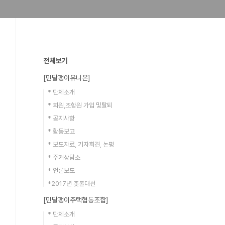
전체보기
[민달팽이유니온]
* 단체소개
* 회원,조합원 가입 및탈퇴
* 공지사항
* 활동보고
* 보도자료, 기자회견, 논평
* 주거상담소
* 언론보도
*2017년 촛불대선
[민달팽이주택협동조합]
* 단체소개