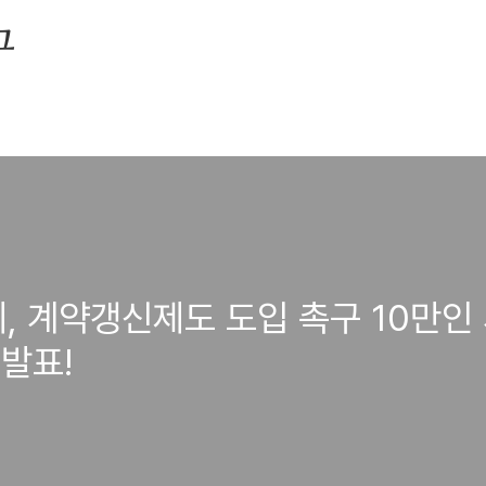
그
, 계약갱신제도 도입 촉구 10만인 
발표!