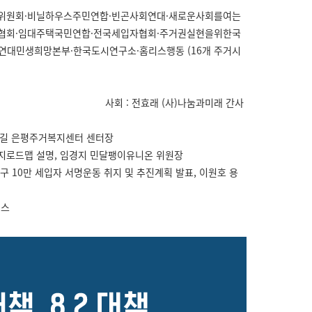
위원회·비닐하우스주민연합·빈곤사회연대·새로운사회를여는
협회·임대주택국민연합·전국세입자협회·주거권실현을위한국
연대민생희망본부·한국도시연구소·홈리스행동 (16개 주거시
사회 : 전효래 (사)나눔과미래 간사
 정상길 은평주거복지센터 센터장
복지로드맵 설명, 임경지 민달팽이유니온 위원장
구 10만 세입자 서명운동 취지 및 추진계획 발표, 이원호 용
먼스