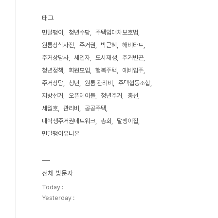
태그
민달팽이
청년수당
주택임대차보호법
원룸상식사전
주거권
박근혜
해비타트
주거상담사
세입자
도시재생
주거빈곤
청년정책
회원모임
행복주택
예비입주
주거상담
청년
원룸 관리비
주택협동조합
지방선거
오픈테이블
청년주거
총선
세월호
관리비
공공주택
대학생주거권네트워크
총회
달팽이집
민달팽이유니온
전체 방문자
Today :
Yesterday :