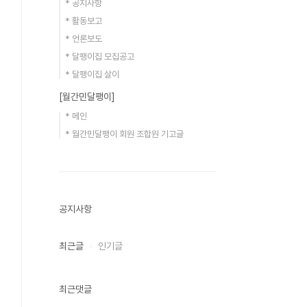
* 공지사항
* 활동보고
* 언론보도
* 달팽이집 모집공고
* 달팽이집 살이
[월간민달팽이]
* 메인
* 월간민달팽이 회원 조합원 기고글
공지사항
최근글
인기글
최근댓글