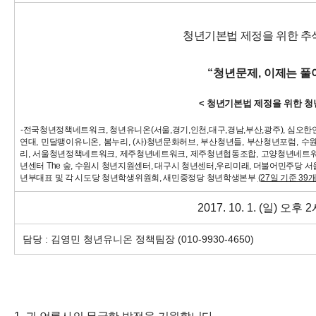
청
년기본법 제정을 위한 추
“청년문제, 이제는 풀
< 청년기본법 제정을 위한 청
-전국청년정책네트워크, 청년유니온(서울,경기,인천,대구,경남,부산,광주), 심오
연대, 민달팽이유니온, 봄누리, (사)청년문화허브, 부산청년들, 부산청년포럼, 
리, 서울청년정책네트워크, 제주청년네트워크, 제주청년협동조합, 고양청년네트워크
년센터 The 숲, 수원시 청년지원센터, 대구시 청년센터,우리미래, 더불어민주당
년부대표 및 각 시도당 청년학생위원회, 새민중정당 청년학생본부
(27일 기준 39개
2017. 10. 1. (일) 오후
담당 : 김영민 청년유니온 정책팀장 (010-9930-4650)