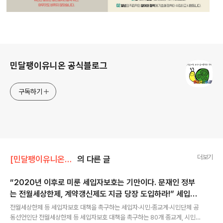
로그 정보
민달팽이유니온 공식블로그
구독하기
더보기
[민달팽이유니온]/* 보도자료, 기자회견, 논평
의 다른 글
“2020년 이후로 미룬 세입자보호는 기만이다. 문재인 정부
는 전월세상한제, 계약갱신제도 지금 당장 도입하라!” 세입자·
글 내용
종교·시민단체 기자회견
전월세상한제 등 세입자보호 대책을 촉구하는 세입자·시민·종교계·시민단체 공
동선언인단 전월세상한제 등 세입자보호 대책을 촉구하는 80개 종교계, 시민단