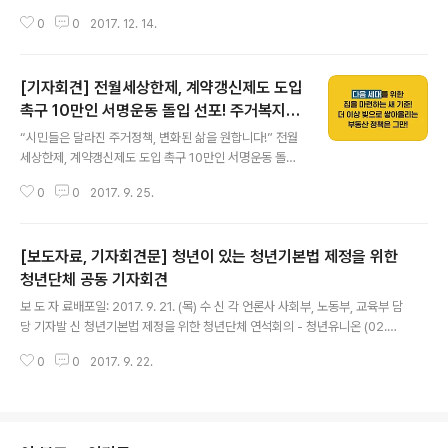
체와 1,004명의 세입자, 시민들은 지난 11일(월) 국회 정론관에서 기자회견을
0
0
2017. 12. 14.
열어 문재인 정부의 공약이기도 했던 전월세상한제와 계약갱신제도 등 임대차
안정화 방안을 즉각 도입할 것을 촉구하였다. 그러나 정부가 어제(12/13) 3개
월의 연기 끝에 발표한 ‘임대주택 등록 활성화 방안’에는 임대등록 활성화를 통
[기자회견] 전월세상한제, 계약갱신제도 도입
한 세입자 보호라는 일부 진전된 부분도 있으나 실망스러운 부분이 더 많다. 위
험 수준에 이른 주거비 부담에 짓눌리고 있는 무주택 세입자들에게, 전월세 안
촉구 10만인 서명운동 돌입 선포! 주거복지로
글 내용
정을 위한 전월세상한제와 계약갱신청구권제는 더 이상 미룰 수 없는 우선순위
드맵 제안 과제 발표!
“시민들은 달라진 주거정책, 변화된 삶을 원합니다!” 전월
의 주거복지 정책이다. 문..
세상한제, 계약갱신제도 도입 촉구 10만인 서명운동 돌입
선포 주거시민단체가 제안하는 주거복지로드맵 주요 과제
0
0
2017. 9. 25.
발표 기자회견 9월 26일(화) 오전 11시, 광화문광장 이순
신 장군 동상 앞 기자회견 이후에는 같은 장소에서 10만인
서명운동 진행 주거시민단체들은 내일(9/26,화) 오전 11
[보도자료, 기자회견문] 청년이 있는 청년기본법 제정을 위한
시 광화문광장에서 기자회견을 열어 국토부가 10월 중 발
표예정인 주거복지 로드맵에 꼭 반영되어야 할 제안과제를
청년단체 공동 기자회견
글 내용
전달하고 문재인 정부와 국토부에 주거시민단체들과 주거
보 도 자 료배포일: 2017. 9. 21. (목) 수 신 각 언론사 사회부, 노동부, 교육부 담
복지 현장의 목소리를 전달하고자 합니다. 10월에 발표될
당 기자발 신 청년기본법 제정을 위한 청년단체 연석회의 - 청년유니온 (02.73
주거복지로드맵은 문재인 정부 5년의 주거복지·세입자 정
5.0261 / fax 0303-3447-0261)청년이 있는 청년기본법 제정을 위한 청년
책의 방향을 설정하는 중요한 계획인만큼 세입자, 주거취
0
0
2017. 9. 22.
단체 공동 기자회견“실종된 청년정책을 찾습니다.” 전국청년정책네트워크, 청
약계층 등 당사자와 현장의 목소리를 폭..
년유니온(서울,경기,인천,대구,경남,부산,광주), 심오한연구소, 청년지갑트레이
닝센터, 나눔자리문화공동체, 청년광장, 청년참여연대, 민달팽이유니온, (사)청
년문화허브, 부산청년들, 수원청미래연구소, 전주 청년들, 아모틱협동조합, 시
흥청년아티스트, 청년고리, 서울청년정책네트워크, 제주청년네트워크, 고양청