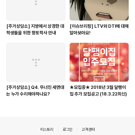
[주거상담소] 지방에서 상경한 대
[이슈브리핑] LTV와 DTI에 대해
학생들을 위한 향토학사 안내
알아보아요!
[주거상담소] Q4. 무너진 세면대
★모집중★ 2018년 3월 달팽이
는 누가 수리해야하나요?
집 추가 모집공고 (18.3.22최신)
의안내
티스토리
로그인
고객센터