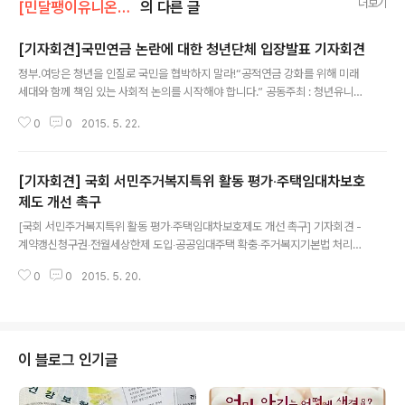
더보기
[민달팽이유니온]/* 보도자료, 기자회견, 논평
의 다른 글
[기자회견]국민연금 논란에 대한 청년단체 입장발표 기자회견
글 내용
정부․여당은 청년을 인질로 국민을 협박하지 말라!“공적연금 강화를 위해 미래
세대와 함께 책임 있는 사회적 논의를 시작해야 합니다.” 공동주최 : 청년유니
온, 청소년유니온, 민달팽이유니온, 청년연대은행 토닥, 복지국가청년네트워크,
0
0
2015. 5. 22.
빚쟁이유니온(준) [기자회견문] 정부 ․ 여당은 청년을 인질로 국민을 협박하지
말라! 공무원연금 개혁안이 합의되는 과정에서 국민연금의 소득대체율을 50%
로 상향 조정하는 것을 중심으로 공적연금제도와 관련한 논란이 시작되었다. 이
[기자회견] 국회 서민주거복지특위 활동 평가‧주택임대차보호
에 대해 정부는 ‘보험료 2배 인상’과 ‘세대 간 도적질’이라는 공포마케팅을 펼치
며 사회적 논의 자체를 봉쇄하고 있고, 새정치민주연합은 보험료를 1%만 인상
제도 개선 촉구
글 내용
하면 된다는 식으로 안일하게 대응하고 있다. 현재의 논의에서 정부․여당은 몰
[국회 서민주거복지특위 활동 평가‧주택임대차보호제도 개선 촉구] 기자회견 -
염치하며, 야당 또한 무책..
계약갱신청구권‧전월세상한제 도입‧공공임대주택 확충‧주거복지기본법 처리해
야- 민달팽이 유니온은 5월 20일 오전 10시, 국회 정문앞에서 국회 서민주거
0
0
2015. 5. 20.
복지특별특위(이하 "특위") 활동 평가 및 주택임대차보호제도 개선을 촉구하는
기자회견을 주거관련 시민단체와 함께 진행하였습니다. 민달팽이 유니온은 10
0여개 시민단체로 구성된 '서민주거안정 연석회의'(이하 "연석회의")에 참여하
여 특위활동 감시 및 세입자와 청년의 주거문제 해결을 위한 의견을 개신해 왔
습니다. 이날 기자회견은 민달팽이 유니온 임경지 위원장의 사회로 진행되었습
이 블로그 인기글
니다. 기자회견 참가자들은 그간 특위활동에서 서민주거복지를 위한 임대차제
도 개선및 전월세대책이 논의되지 못한 것..