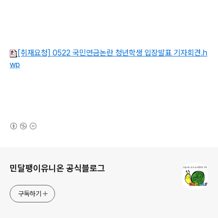
[취재요청] 0522 국민연금논란 청년학생 입장발표 기자회견.h
wp
(새창열림)
로그 정보
민달팽이유니온 공식블로그
구독하기