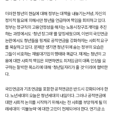
이러한 청년의 현실에 대해 정부는 대책을 내놓기는커녕
자신의
,
정치적 필요에 의해서만 청년을 언급하며 책임을 회피하고 있다
.
정부는 정규직의 고용안정성을 해치는 노동시장구조개악을 추진
하는 과정에서도
청년 장그래
를 앞장세웠으며
이번의 국민연금
‘
’
,
논란에서도 청년들을 핑계로 공적연금을 강화하자는 사회적 요구
를 묵살하고 있다
문제만 생기면 청년 뒤에 숨는 정부의 모습은
.
그들이 비호하는 재벌대기업의 행태와 똑같다
재계는 청년의 고
.
용에 대한 사회적 책임은 외면하면도 최저임금의 대폭 인상을 요
구하는 절박한 목소리에 대해
청년일자리가 줄 것
이라며 협박한
‘
’
다
.
국민연금과 기초연금을 포함한 공적연금은 반드시 강화되어야 한
다
노년세대의 오늘은 청년세대의 내일이다
그러나 공적연금에
.
.
대한 사회적 논의를 시작하기 위해서는 전 사회를 부양하게 될 미
래세대의
지불능력
에 대한 고민이 전제되어야 한다
연기금 소
‘
’
.