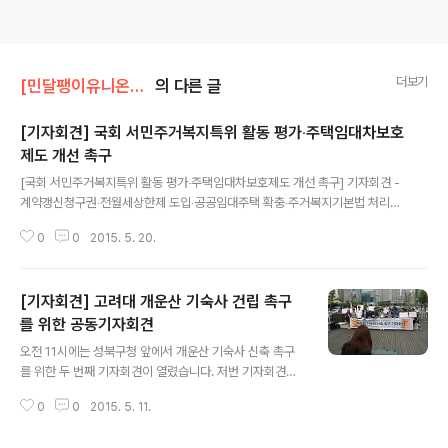
더보기
[민달팽이유니온]/* 보도자료, 기자회견, 논평
의 다른 글
[기자회견] 국회 서민주거복지특위 활동 평가‧주택임대차보호
제도 개선 촉구
글 내용
[국회 서민주거복지특위 활동 평가‧주택임대차보호제도 개선 촉구] 기자회견 -
계약갱신청구권‧전월세상한제 도입‧공공임대주택 확충‧주거복지기본법 처리해
야- 민달팽이 유니온은 5월 20일 오전 10시, 국회 정문앞에서 국회 서민주거
0
0
2015. 5. 20.
복지특별특위(이하 "특위") 활동 평가 및 주택임대차보호제도 개선을 촉구하는
기자회견을 주거관련 시민단체와 함께 진행하였습니다. 민달팽이 유니온은 10
0여개 시민단체로 구성된 '서민주거안정 연석회의'(이하 "연석회의")에 참여하
[기자회견] 고려대 개운산 기숙사 건립 촉구
여 특위활동 감시 및 세입자와 청년의 주거문제 해결을 위한 의견을 개신해 왔
습니다. 이날 기자회견은 민달팽이 유니온 임경지 위원장의 사회로 진행되었습
를 위한 공동기자회견
글 내용
니다. 기자회견 참가자들은 그간 특위활동에서 서민주거복지를 위한 임대차제
오전 11시에는 성북구청 앞에서 개운산 기숙사 신축 촉구
도 개선및 전월세대책이 논의되지 못한 것..
를 위한 두 번째 기자회견이 열렸습니다. 저번 기자회견에
이어 민달팽이 유니온과 함께 대학생주거권네트워크 및 6
0
0
2015. 5. 11.
개 총학생회와 함께 하였는데요. 지난해 11월 성북구의회
에서는 결의한 개운산 기숙사 신축 반대 결의문을 채택하