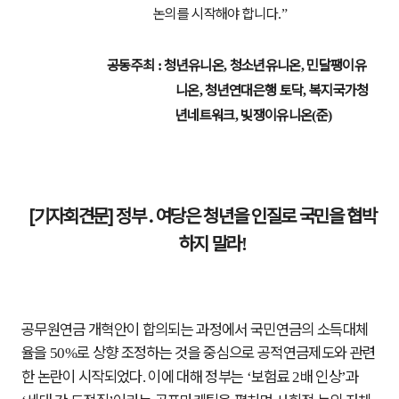
논의를 시작해야 합니다
.”
공동주최
청년유니온
청소년유니온
민달팽이유
:
,
,
니온
청년연대은행 토닥
복지국가청
,
,
년네트워크
빚쟁이유니온
준
,
(
)
[기자회견문]
정부
․
여당은 청년을 인질로 국민을 협박
하지 말라
!
공무원연금 개혁안이 합의되는 과정에서 국민연금의 소득대체
율을
로 상향 조정하는 것을 중심으로 공적연금제도와 관련
50%
한 논란이 시작되었다
이에 대해 정부는
보험료
배 인상
과
.
‘
2
’