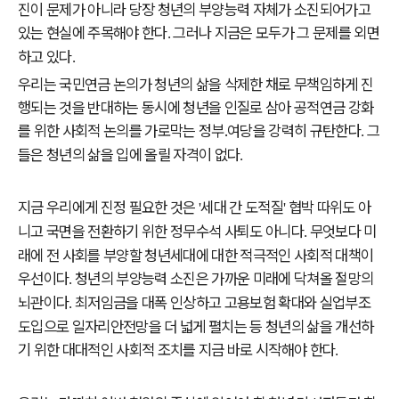
진이 문제가 아니라 당장 청년의 부양능력 자체가 소진되어가고
있는 현실에 주목해야 한다
그러나 지금은 모두가 그 문제를 외면
.
하고 있다
.
우리는 국민연금 논의가 청년의 삶을 삭제한 채로 무책임하게 진
행되는 것을 반대하는 동시에 청년을 인질로 삼아 공적연금 강화
를 위한 사회적 논의를 가로막는 정부
․
여당을 강력히 규탄한다
그
.
들은 청년의 삶을 입에 올릴 자격이 없다
.
지금 우리에게 진정 필요한 것은
세대 간 도적질
협박 따위도 아
'
'
니고 국면을 전환하기 위한 정무수석 사퇴도 아니다
무엇보다 미
.
래에 전 사회를 부양할 청년세대에 대한 적극적인 사회적 대책이
우선이다
청년의 부양능력 소진은 가까운 미래에 닥쳐올 절망의
.
뇌관이다
최저임금을 대폭 인상하고 고용보험 확대와 실업부조
.
도입으로 일자리안전망을 더 넓게 펼치는 등 청년의 삶을 개선하
기 위한 대대적인 사회적 조치를 지금 바로 시작해야 한다
.