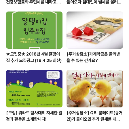
건강보험료와 주민세를 내라고 고
들어오자 임대인이 월세를 올려달
지서가 날아왔어요.
라고 할 때
★모집중★ 2018년 4월 달팽이
[주거상담소]가계약금은 돌려받
집 추가 모집공고 (18.4.25 최신)
을 수 있는 건가요?
[모집] 뭐라도 탐사대의 자세한 일
[주거상담소] Q8. 룸메이트(동거
정과 활동을 소개합니다!
인)가 들어오면 추가 월세를 내야
하나요?