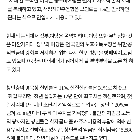
세대 간 도적질
이라는 공포마케팅을 펼치며 사회적 논의 자체
‘
’
를 봉쇄하고 있고
새정치민주연합은 보험료를
만 인상하면
,
1%
된다는 식으로 안일하게 대응하고 있다
.
현재의 논의에서 정부
․
여당은 몰염치하며
야당 또한 무책임한 것
,
은 마찬가지다
정부와 여당은 전 국민의 노후소득보장을 위한 공
.
적연금의 강화를 저지하기 위해 다시 한 번 청년을 방패막이로 삼
고 있으며
야당은 미래세대가 짊어지게 될 부양부담을 모른 채 하
,
고 있다
.
청년층의 명목상 실업률은
실질실업률은
로 치솟고
11%,
31%
,
취업 무경험
청년 실업자는
년 만에 최고치를 갱신했으며
첫
‘
’
12
,
일자리에
년 미만 초단기 계약직으로 취업하는 청년은
를
1
20%
넘겨
년 대비 두 배의 수치를 기록했다
불안정 저임금 노동
2008
.
의 당사자인 청년들은 학자금 대출과 주거비용의 부담에 의해 신
용유의자로 전락하고 있지만
청년들의 임금인 최저임금은
,
5,580
원에 불과하다
청년의 삶이 급속도로 무너지고 있다
.
.