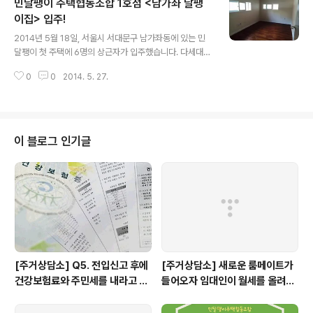
민달팽이 주택협동조합 1호점 <남가좌 달팽
는 지원이 속속 도착했답니다. 끼니마다 같이 모여서 밥도
맛있게 해먹었고요! 정리도 자연스럽게 알아서!(난 코스도
이집> 입주!
글 내용
잘 해쳐나갑니다 :) ) 가끔은 저녁 운동도. 홍제천은 산책코
2014년 5월 18일, 서울시 서대문구 남가좌동에 있는 민
스가 정말 굳굳이예요! 혼자라면 하지 못했을 배드민턴도
달팽이 첫 주택에 6명의 상근자가 입주했습니다. 다세대
신나게!^^ 열심히 운동했지만..남가좌동 맛집도 놓치지 않
건물 201호, 202호를 빌려 약 2달 동안 함께 생활하게 되
습니다. 홍홍! 흠흠... 먹기만 한건 아니예요 같이 영화도 보
0
0
2014. 5. 27.
었는데요. 2달 동안 조합원님들이 살고 싶은, 더 살기 좋은
고 마사지도 하고 저녁..
집을 공급하기 위해 다양하고 재미있는 시도들을 해볼 생
각이에요. 이 곳이 민달팽이 주택협동조합의 첫 주택입니
다. 열심히 이삿짐을 옮겼어요^^ 이 날 많은 분들이 오셔서
축하도 해주셨어요. 그리고 아래 주차장 쪽 공용공간에서
이 블로그 인기글
함께 고기도 구워먹었어요^^ 민달팽이 주택협동조합 법인
설립을 끝마치면서도 실감이 잘 나지 않았는데, 첫 주택이
생기고 직접 들어가니 이제서야 실감이 나네요. 그동안 서
울에서 살면서 집에 대한 부조리함을 끊임없이 경험해왔는
데 청년주거뿐만 아니라 사회 ..
[주거상담소] Q5. 전입신고 후에
[주거상담소] 새로운 룸메이트가
건강보험료와 주민세를 내라고 고
들어오자 임대인이 월세를 올려달
지서가 날아왔어요.
라고 할 때