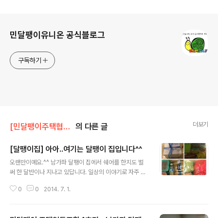
로그 정보
민달팽이유니온 공식블로그
구독하기
더보기
[민달팽이주택협동조합]/* 달팽이집 살이
의 다른 글
[달팽이집] 아아..여기는 달팽이 집입니다^^
글 내용
오랜만이예요.^^ 남가좌 달팽이 집에서 쉐어를 한지도 벌
써 한 달반이나 지나고 있답니다. 일상의 이야기로 자주 나
타나야지! 했던 처음의 의지와는 달리 그러지 못했네요.. 다
0
0
2014. 7. 1.
시 한 번 의지를 다잡으며 그동안 남가좌 달팽이 집에서 있
었던 일들을 살짝 보여드릴게요!^^ 모여 산다고 하니 부모
님들께서도 마음이 쓰임쓰임 하셨나봐요.. 건강하고 맛있