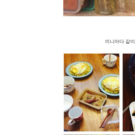
끼니마다 같
이