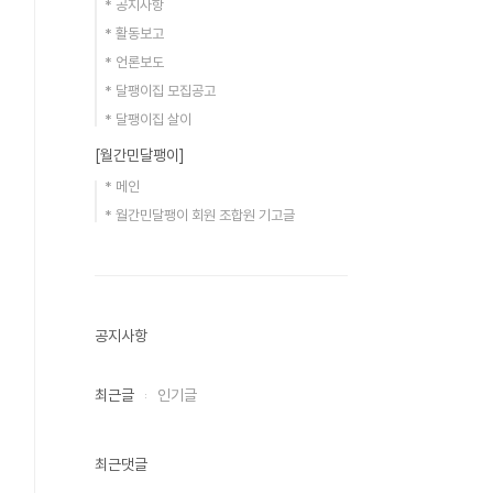
* 공지사항
* 활동보고
* 언론보도
* 달팽이집 모집공고
* 달팽이집 살이
[월간민달팽이]
* 메인
* 월간민달팽이 회원 조합원 기고글
공지사항
최근글
인기글
최근댓글