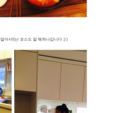
게
알아서
!(
난 코스도 잘 해쳐나갑니다
:) )