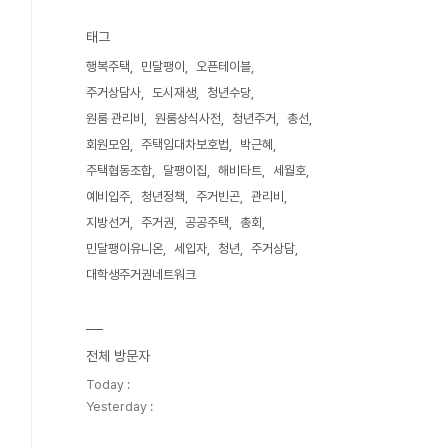
태그
행복주택
민달팽이
오픈테이블
주거상담사
도시재생
청년수당
원룸 관리비
원룸상식사전
청년주거
총선
회원모임
주택임대차보호법
박근혜
주택협동조합
달팽이집
해비타트
세월호
예비입주
청년정책
주거빈곤
관리비
지방선거
주거권
공공주택
총회
민달팽이유니온
세입자
청년
주거상담
대학생주거권네트워크
전체 방문자
Today :
Yesterday :