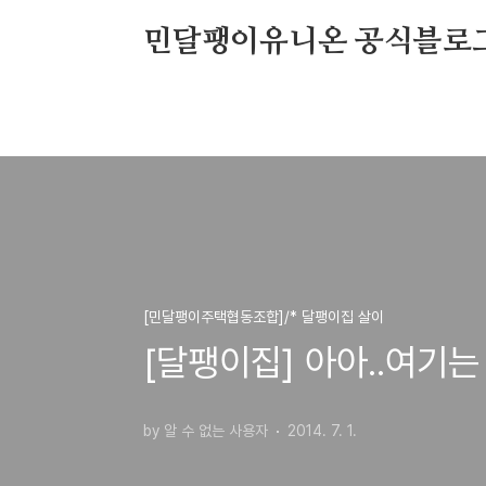
본문 바로가기
민달팽이유니온 공식블로
[민달팽이주택협동조합]/* 달팽이집 살이
[달팽이집] 아아..여기는
by 알 수 없는 사용자
2014. 7. 1.