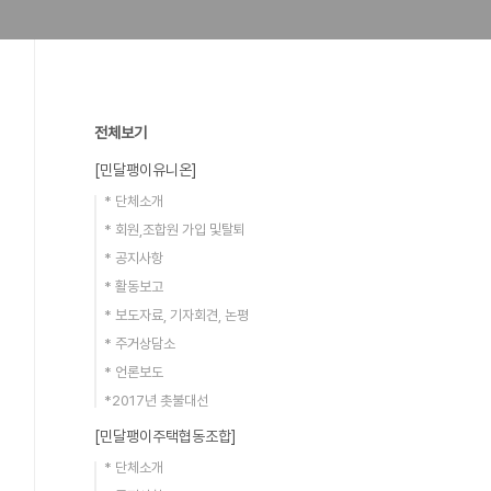
전체보기
[민달팽이유니온]
* 단체소개
* 회원,조합원 가입 및탈퇴
* 공지사항
* 활동보고
* 보도자료, 기자회견, 논평
* 주거상담소
* 언론보도
*2017년 촛불대선
[민달팽이주택협동조합]
* 단체소개