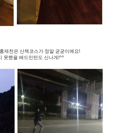
홍제천은 산책코스가 정말 굳굳이예요!
 못했을 배드민턴도
신나게!^^