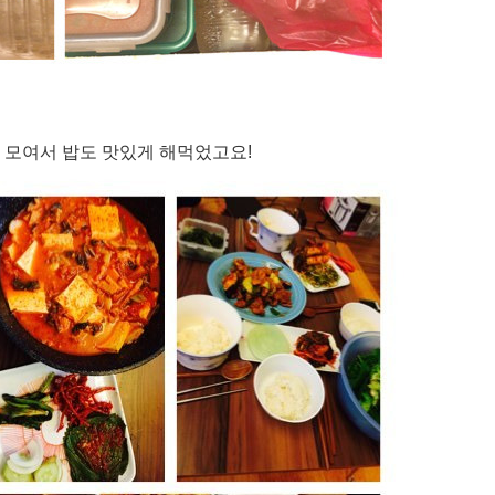
 모여서 밥도 맛있게 해먹었고
요!