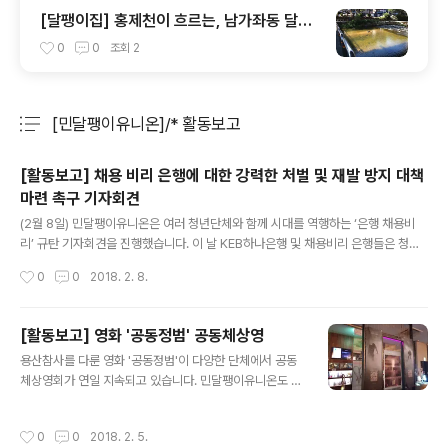
[달팽이집] 홍제천이 흐르는, 남가좌동 달팽
이집 입주기 "마약 같은 우리 달팽이집으로
0
0
조회
2
드루와 드루와"
[민달팽이유니온]/* 활동보고
분류 전체보기
주요 글 목록
[활동보고] 채용 비리 은행에 대한 강력한 처벌 및 재발 방지 대책
마련 촉구 기자회견
글 내용
(2월 8일) 민달팽이유니온은 여러 청년단체와 함께 시대를 역행하는 ‘은행 채용비
리’ 규탄 기자회견을 진행했습니다. 이 날 KEB하나은행 및 채용비리 은행들은 청년
들 앞에 무릎 꿇고 사죄하라는 구호를 외치며 채용 비리 은행에 대한 강력한 처벌 및
작성시간
0
0
2018. 2. 8.
재발 방지 대책마련을 촉구하는 목소리를 높였습니다. 하지만 현재 대부분의 시중은
행은 채용비리 발생 시 부정 합격자의 처리에 관한 내부 규정이 전혀 마련되어 있지
않습니다. 채용비리가 밝혀진 이후에도 부정 합격자들은 계속 근무하고 피해자는 구
[활동보고] 영화 '공동정범' 공동체상영
제받지 못하고 있는 상황입니다. 이번 사건을 계기로 은행과 정부에서 피해자 구제
글 내용
용산참사를 다룬 영화 '공동정범'이 다양한 단체에서 공동
방안 및 부정 합격자 처리 규정을 만들고 인사서류에 보존 기한을 명확히 하며 국회
체상영회가 연일 지속되고 있습니다. 민달팽이유니온도 지
는 송정한 채용보장과 채용비리 엄벌을 위한 법 제정 등 재발 방지..
난 31일 이수역 메가박스 아트나인에서 용산참사 생존자
들의 이야기를 다룬 연분홍치마의 영화 '공동정범' 공동체
작성시간
0
0
2018. 2. 5.
상영회를 가졌습니다. 이날,여러 회원 조합원분들을 포함