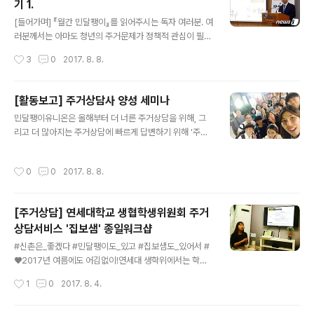
기 1.
은 크게 세 가지로 나눌 수 있는데, 주택자금대출, 공공..
글 내용
[들어가며] 『월간 민달팽이』를 읽어주시는 독자 여러분. 여
러분께서는 아마도 청년의 주거문제가 정책적 관심이 필요
한 문제라는 점에 공감하실 것입니다. 그러나 우리의 공감
작성시간
3
0
2017. 8. 8.
대가 확산되어 여론이 되고 여론이 수렴되어 정책이 되는
길은 매우 험난합니다. 이 점에서, 서울시에서 2016년 3
월 청년층의 주거안정을 위하여 ‘역세권 2030 청년주택’
[활동보고] 주거상담사 양성 세미나
정책을 시사하고 7월에 조례를 제정한 것은 상당히 뜻 깊
글 내용
민달팽이유니온은 올해부터 더 너른 주거상담을 위해, 그
은 일이었습니다. 하지만 ‘역세권 2030청년주택’의 내용
리고 더 많아지는 주거상담에 빠르게 답변하기 위해 '주거
을 살펴보면 이 상황을 마냥 낙관하기 어렵습니다. 정책목
상담사'를 양성할 준비를 하고 있습니다. '주거상담'이라는
적의 달성을 어렵게 하는 구조적인 허점이 다수 발견되기
분야, 그것도 '청년'을 위한 '주거상담' 분야는 아직 체계적
때문입니다. 그래서 이번 8월호에서는 이에 대한 독자여러
작성시간
0
0
2017. 8. 8.
으로 교육 과정과 상담 매뉴얼이 갖춰져있지 않습니다. 그
분의 이해를 돕고자 「서울특별시 역세권 청년주택 공급 지
래서 회원들과, 시민들과 함께 성장하고 또 주거상담사 양
원에 관한 조례」(이하 ‘조례’)를 ..
성의 길을 찾기 위해 세미나를 처음 열어 진행했습니다. 교
[주거상담] 연세대학교 생협학생위원회 주거
육 과정1주차 : 주거상담사에 대한 이해와 미래에 대한 대
상담서비스 '집보샘' 종일워크샵
화 2주차 : 주택임대차보호법과 집을 구하는 법3주차 : 주
글 내용
거와 관련된 영화 보기4주차 : 계약서 실제 쓰기5주차 : 상
#신촌은_좋겠다 #민달팽이도_있고 #집보샘도_있어서 #
담 사례 실제 연습 세미나를 듣고 집을 구하는 친구는 등기
♥2017년 여름에도 어김없이!연세대 생학위에서는 학우
부등본을 직접 열람하기도 하고, 친구에게 상담을 미리 해
및 조합원들을 대상으로 8월 중순, 3주 동안 주거권 교육,
작성시간
1
0
2017. 8. 4.
줬다고 하시기도 하고, 실..
집 보러 갈 때 또는 계약할 때 동행 서비스, 주거상담 등을
진행할 예정입니다.민달팽이유니온은 연세대 생학위 집보