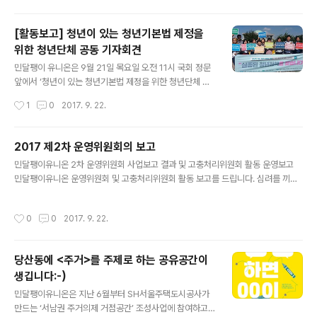
해 30여분이 참여해주셨는데요. 영화 상영 이후에는 공동
정범의 김일란, 이혁상 감독님. 그리고 용산참사진상규명
[활동보고] 청년이 있는 청년기본법 제정을
위원회의 이원호 사무국장님을 모시고 GV(감독과의 대화)
위한 청년단체 공동 기자회견
를 진행하기도 하였습니다. 영화에 대한 이야기. 그리고 용
글 내용
산참사와 주거문제에 대한 다양한 이야기를 나누고 여러
민달팽이 유니온은 9월 21일 목요일 오전 11시 국회 정문
회원 조합원 분들의 질문들로 이루어진 뜻깊은 시간이었습
앞에서 ‘청년이 있는 청년기본법 제정을 위한 청년단체 공
니다. 공동정범은 두 개의 문이 용산참사 당시 상황을 담아
동 기자회견’을 통해 청년기본법 제정의 의미와 향후 활동
작성시간
1
0
2017. 9. 22.
내고 진실을 찾아나가기 위한 과정을 보여줬다면, 공동..
계획을 밝혔습니다. 청년 기본법 제정을 위한 활동을 위하
여 전국청년정책네트워크, 청년유니온, 우리미래 등 29개
청년단체는 청년기본법 제정을 위한 청년단체 연석회의(이
2017 제2차 운영위원회의 보고
하 청년기본법 연석회의)를 구성되었고, 민달팽이 유니온
글 내용
민달팽이유니온 2차 운영위원회 사업보고 결과 및 고충처리위원회 활동 운영보고
또한 연석회의에 함께 하고 있는데요. 연석회의 에서는 청
민달팽이유니온 운영위원회 및 고충처리위원회 활동 보고를 드립니다. 심려를 끼쳐
년문제가 청년을 사회진입과정에서의 사회로부터의 배제
드려 진심으로 죄송합니다. 책임감있는 자세로 임하겠습니다. 1) 사업보고 ① 스토리
시키는 것뿐만 아니라, 한국사회의 지속가능성까지 위협하
펀딩 플랫폼 통해 추가 모금, Deepr와 협업하여 진행, 8월 16일 1화 연재 시작으로
는 상황으로 치달은 지 상당한 시간이 흘렀지만 좀처럼 해
작성시간
0
0
2017. 9. 22.
9화 진행② 월간 민달팽이, 출판위원회 통해 발간③ 서울청년정책네트워크, 청년의
결의 기미가 보이지 않는 상황에서 청년 당사자 참여와 협
회 참가 및 청년정책위원회 연임 및 활동 재개④ 청년생활상담, 5월부터 8월말까지
력에 기초한 청년기본법 제정을 통해, 다양한 영역..
진행⑤ 주거상담사 양성 세미나 5주(15명) + 주말 1회(6명) 완료, ‘불공정 계약 접
당산동에 <주거>를 주제로 하는 공유공간이
수’ 중심으로 상담 프로젝트 준비⑥ 주거의제거점공간, 2명 임시 채용(11월 말까지),
생깁니다:-)
주거 의제 확산 및 주거 관련 개인, 단체 네트..
글 내용
민달팽이유니온은 지난 6월부터 SH서울주택도시공사가
만드는 ‘서남권 주거의제 거점공간’ 조성사업에 참여하고