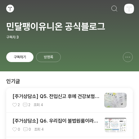
검색하기
티스토리
민달팽이유니온 공식블로그
구독자
3
구독하기
방명록
신고하기 레이어
열기
인기글
[주거상담소] Q5. 전입신고 후에 건강보험료
와 주민세를 내라고 고지서가 날아왔어요.
2
2
조회
4
[주거상담소] Q6. 우리집이 불법원룸이라
고?
0
0
조회
4