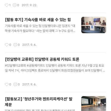
있습니다. 주거의제 활성화, 이를 통한 주거문제 해결을 위
작성시간
1
0
2017. 9. 22.
해 를 주제로 공유공간을 만들기 전, 다양한 컨텐츠, 사람들
을 발굴하는 활동입니다.서울시NPO지원센터가 민달팽이
유니온의 지원파트너로 함께하고 있습니다. SH당산빌 앞
[활동 후기] 기숙사를 바로 세울 수 있는 힘
에 있는 지하 1층, 1층 공간을 리모델링해서 1층 일부에는
글 내용
기숙사를 바로 세울 수 있는 힘 민달팽이유니온 임경지 “대
SH중앙주거복지센터가, 그리고 나머지 약 200평에 공간
학생 기숙사가 필요하다.” 라는 말에 대해 그 누구도 쉽사
에 코워킹 스페이스와 카페 등 다양하게 조성될 예정입니
리 부정하지 않는다. 서울 청년 주거빈곤율은 40%에 달한
다. "주거의제", "공유공간", 두 단어도 이해하기 쉽지 않은
다. 반면, 이 중 다수를 차지하는 대학생들이 입주할 수 있
데, 합쳐져있다니, 만만치 않은 프로젝트입니다. 설명하기
작성시간
0
0
2017. 9. 6.
는 서울 지역 대학교 기숙사 수용률은 12.5%(대학알리미,
쉽지 않은 이 공간, 무엇이 담기면 좋을지 민달팽이유니온
2017)에 불과하며 기숙사에 입주하지 못한 대부분의 학생
주거의제거점공간조성TF는 머리를 싸매..
들은 자취, 하숙 등 공식적으로 등록되지 않은 민간임대주
[민달팽이 교류회] 민달팽이 공동체 키워드 토론
택에 거주한다. 소형 주택의 경우, 중, 대형 주택보다 단위
글 내용
면적당 임대료가 비싸 주거비 부담이 높다. 타워팰리스보
#민달팽이교류회 #공동체키워드 민달팽이 공동체 키워드 토론 지난 9월 2일 토요
다 비싼 원룸이라는 말이 괜히 나오는 것이 아니다. 청년 주
일 저녁 7시, 마이크임팩트 종로에서 민달팽이 회원/조합원분들이 모여 민달팽이 공
거 문제의 심각성이 대두되기 시작하고 나서, 대선, 총선,
동체 키워드를 토론하고 뽑아보는 시간을 가졌어요. 1. 민달팽이 공동체를 이야기 하
지방선거에서 기숙사, 공공임대주택 확충은 목표 수치만
기까지 1) 민달팽이 공동체 약속문, 왜 필요할까요?2016년) 규모가 빠르게 확장되
작성시간
0
0
2017. 9. 6.
후보마다 차이가 있을 뿐..
고 있는 상황▶ 어떤 문화가 있는데 참 말로 설명할 수가 없네▶ 공동의 약속, 문화를
만들기 위한 기초작업 필요하겠어!▶ 특정 회원/조합원이 갈등을 겪고 나가는 과정에
서 있었던 젠더 이슈 등▶ 우선되어야 하는 대화가 있을 것 같아!▶ 민달팽이 안에서,
[활동보고] '청년주거와 젠트리피케이션' 발
우리가 무얼 지향하는 공동체인지를 주제로 대화하고 확인하는 시간이 필요하겠어!
제문
▶ 민달팽이 공동체 이야기를 시작하자! 그리고 약속문도 함..
글 내용
일본 오사카에서 열린 제 7회 동아시아 통합적 도시네트워