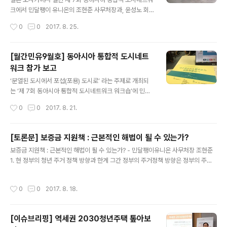
크에서 민달팽이 유니온의 조현준 사무처장과, 윤성노 회
원은 '청년 주거와 젠트리피케이션' 이라는 주제로 발표를
작성시간
0
0
2017. 8. 25.
하였습니다. 윤성노 회원은 성동구 재개발 과정에서 강제
퇴거 당한 세입자로 '뜨거운 청춘' 이라는 이름으로 활동 중
이기도 한데요. 도시내의 다양한 재건축, 재개발 과정. 그리
[월간민유9월호] 동아시아 통합적 도시네트
고 임대료 상승 등으로 인한 젠트리피케이션은 주로 상가
워크 참가 보고
세입자에게 해당되는 언어였지만, 대부분 주거 세입자로
글 내용
살 수 밖에 없는 청년들 또한 젠트리피케이션의 가장 대표
‘분열된 도시에서 포섭(포용) 도시로’ 라는 주제로 개최되
적인 피해자이기도 합니다. 이와 관련하여 윤성노 회원의
는 ‘제 7회 동아시아 통합적 도시네트워크 워크숍’에 민달
젠트리피케이션으로 겪게 된 사례와 이를 해결 하기 위해
팽이 유니온이 함께 하였습니니다. [동아시아 통합적 도시
작성시간
0
0
2017. 8. 21.
서는 전체 주거문제의 해결 방향에서, 포용적, 보편적 관점
네트워크] 는 한국, 홍콩, 대만, 일본의 주거, 도시, 빈민, 홈
으로 주거정책을 실시해야 하며, 주거권이 권리..
리스 등 주거복지와 도시 연구와 관련된 다양한 전문가, 학
자, 활동가 분들이 참여하여 매년 오사카, 홍콩, 타이베이,
[토론문] 보증금 지원책 : 근본적인 해법이 될 수 있는가?
서울에서 개최되는 컨퍼런스입니다. 작년 8월에는 서울시
글 내용
보증금 지원책 : 근본적인 해법이 될 수 있는가? - 민달팽이유니온 사무처장 조현준
청에서 행사가 열리기도 했는데요. 올해는 ‘분열된 도시에
1. 현 정부의 청년 주거 정책 방향과 한계 그간 정부의 주거정책 방향은 정부의 주거
서 포섭(포용) 도시로’ 라는 주제로 일본 오사카에서 열리
정책 방향은 대규모 주택 공급과 청약제도·금융지원을 통한 ‘자가촉진’ 정책으로 풀
게 되었씁니다. 올 해 행사는 일본 오사카 시립대학 도시연
이된다. 안정된 일자리와 임금을 기반으로 한 ‘주거 상향 사다리’를 통해 사회에 진입
구플라자(URP) 의 주최로 한국도시연구소, SH공사, 서울
작성시간
0
0
2017. 8. 18.
하는 청년세대는 주택시장에서 신규 주택 구입자로의 역할을 수행하여 왔지만 IMF
성동구, 경기 시흥시 등과 함께 열리게 되었습니다.4일간
이후 청년세대의 사회경제적 기반은 급격하게 약화되었으며, 더 이상 자산 축적을 통
열리는 행사일정간..
한 안정적인 자가 가구로의 이행이 어려워졌다. 이러한 청년 주거 문제의 심각성을
[이슈브리핑] 역세권 2030청년주택 톺아보
인지하고 정부에서는 2012년부터 청년 주거 정책을 도입, 시행하고 있다. 주거정책