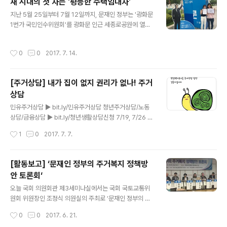
새 시대의 첫 차는 '평등한 주택임대차'
참여하고 주거에 대..
글 내용
지난 5월 25일부터 7월 12일까지, 문재인 정부는 '광화문
1번가 국민인수위원회'를 광화문 인근 세종로공원에 열어
온, 오프라인으로 국민의 제안을 접수했다. 인수위원회 없
이 출범해야 하는 새 정부 속에서 시민에게 직접 정책 과제
작성시간
0
0
2017. 7. 14.
를 받고 이를 검토해 향후 국정 과제를 선정하겠다는 취지
는 시민에게 실질적인 정책 제안 및 결정 권한을 부여하는
단초를 제공하는 것으로 평가된다. 이에 민달팽이유니온은
[주거상담] 내가 집이 없지 권리가 없나! 주거
광화문 1번가 국민인수위원회 활동 기간 마지막 날인 7월
상담
12일, 청년 주거 정책을 포함한 새로운 한국 사회의 주거정
글 내용
책 패러다임 전환을 위한 정책 과제를 제출했다. 민달팽이
민유주거상담 ▶ bit.ly/민유주거상담 청년주거상담/노동
유니온은 지난 대선 과정에서 를 발표했으며, 이를 실현시
상담/금융상담 ▶ bit.ly/청년생활상담신청 7/19, 7/26 튼
키기 위해 다양한 시민과의 캠페인, 정책 토론회 등에 참석
튼한 세입자 되기 프로젝트 강좌 신청 ▶ bit.ly/기획강좌
작성시간
1
0
2017. 7. 7.
했다. 특히 김현미 국토교통부..
아이고 잘한다! 민달팽이 가입하기 ▶ bit.ly/민달팽이가입
하기
[활동보고] ‘문재인 정부의 주거복지 정책방
안 토론회‘
글 내용
오늘 국회 의원회관 제3세미나실에서는 국회 국토교통위
원회 위원장인 조정식 의원실의 주최로 ‘문재인 정부의 주
거복지 정책방안 토론회‘가 열렸습니다.토론회에는 주거복
작성시간
0
0
2017. 6. 21.
지와 관련된 다양한 학계, 정부 및 기관 관계자, 시민사회