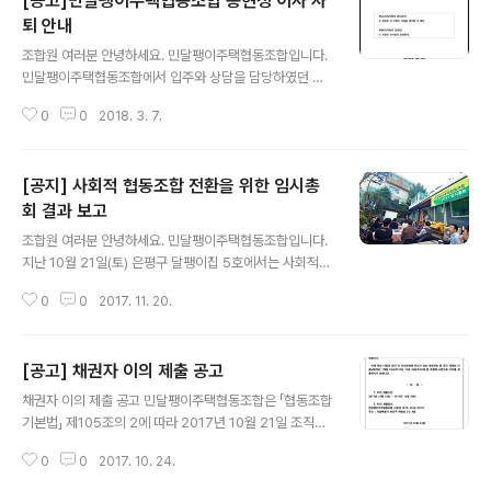
[공고]민달팽이주택협동조합 송현정 이사 사
퇴 안내
글 내용
조합원 여러분 안녕하세요. 민달팽이주택협동조합입니다.
민달팽이주택협동조합에서 입주와 상담을 담당하였던 최
지희 활동가가 민달팽이유니온 보궐선건에 입후보하게 되
0
0
2018. 3. 7.
었습니다. 이에 따라 그 역할을 2017년 동안 함께 하였던
송현정 이사님께서 이어받게 되었습니다. 조합 정관에서는
임원은 직원을 겸직할 수 없게 규정하고 있기 때문에 송현
[공지] 사회적 협동조합 전환을 위한 임시총
정 이사는 이사직을 내려놓고 민달팽이주택협동조합의 상
근활동가로 함께 할 예정입니다. 이에 따라 송현정 이사의
회 결과 보고
글 내용
이사직 사퇴를 아래와 같이 안내합니다. [달팽이주택협동
조합원 여러분 안녕하세요. 민달팽이주택협동조합입니다.
조합 이사 사퇴 공고] 우리 조합의 송현정 이사가 직원으로
지난 10월 21일(토) 은평구 달팽이집 5호에서는 사회적
선발된 바, 아래 조합 정관에 따라 이사직에서 사퇴함을 알
협동조합 전환을 위한 임시총회가 열렸습니다. 당 총회에
려드립니다. 제53조(임직원의 겸직금지) ③ 임원은 이 조
0
0
2017. 11. 20.
앞서 10월 18일(수)~20일(금)간 상정 의안에 대한 조합원
합의 직원을 겸직할 수 없다. 제54조(직원의 임..
총투표를 진행하였으며, 총회에서는 총투표 결과에 따른
의안 의결 사항을 확인하고 참석한 조합원들과 의견을 나
[공고] 채권자 이의 제출 공고
누는 시간을 가졌습니다. 우리 조합은 2017년 정기총회에
글 내용
서 ‘사회적 협동조합 전환’을 주요 사업계획으로 의결하였
채권자 이의 제출 공고 민달팽이주택협동조합은 「협동조합
으며, 이에 따라 ‘사회적 협동조합 TF’가 구성되었으며, 조
기본법」 제105조의 2에 따라 2017년 10월 21일 조직변
합원들과 함께 교류회·스터디·실무 모임 등을 진행하며 전
경총회에서 민달팽이사회적협동조합으로 조직변경할 것을
환을 위한 준비를 해왔습니다. 약 6개월 간의 준비기간을
0
0
2017. 10. 24.
의결하였습니다. 이에 따라 다음과 같이 이 조직변경에 이
거쳐 조직변경을 위한 임시총회 개최를 이사회에서 결의하
의가 있는 채권자는 본 공고 게재일 다음날로부터 1개월 이