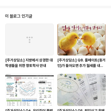
였으며, 상정 안건에 따른 의결은..
내(2017년 11월 24일까지)에 본 조합에 서면으로 이의를
제출하시기 바랍니다. - 아 래 - 1. 이의 제출기간2017년 1
0월 25일 ~ 2017년 11월 24일 2. 이의 제출장소민달팽
이 블로그 인기글
이주택협동조합 사무국 (070-4148-9120)주소 : 서울특
별시 마포구 백범로 24, 4층 2017년 10월 24일 민달팽
이주택협동조합 이사장 임 소 라 (직인생략)
[주거상담소] 지방에서 상경한 대
[주거상담소] Q8. 룸메이트(동거
학생들을 위한 향토학사 안내
인)가 들어오면 추가 월세를 내야
하나요?
[주거상담소] Q6. 우리집이 불법
[주거상담소] Q5. 전입신고 후에