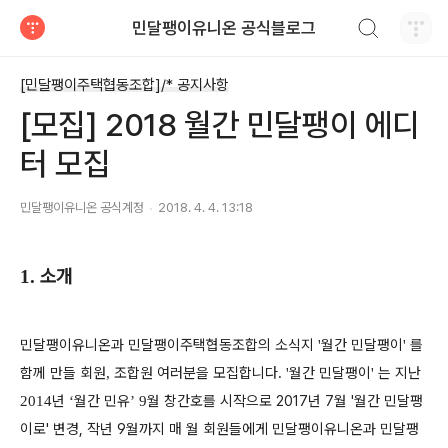
검색하기
민달팽이유니온 공식블로그
티스토리
[민달팽이주택협동조합]/* 공지사항
[모집] 2018 월간 민달팽이 에디
터 모집
민달팽이유니온 공식계정
2018. 4. 4. 13:18
소개
1.
민달팽이유니온과 민달팽이주택협동조합의 소식지
월간 민달팽이
를
'
'
함께 만들 회원
조합원 여러분을 모집합니다
월간 민달팽이
는 지난
,
. '
'
년
월간 민유
월 창간호를 시작으로 2017년 7월 '월간 민달팽
2014
‘
’ 9
이로' 변경, 작년 9월까지
매 월 회원들에게 민달팽이유니온과 민달팽