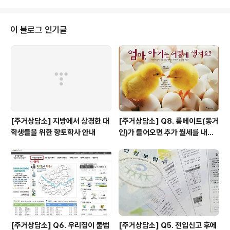
투표 링크 발송: 인증번호 확인 후 투표(투표는 PC/모바일
모두 가능)◯ 조합원 자격 : 2017년 9월 30일 현재 출자
금 1구좌(50,000원)이상을 출자완료: 조합비를 내고 있는
이 블로그 인기글
자(최근 6개월 이내 조합비 납입 사실 있음)◯ 조합원 선
거인 명부 확인 : 아래 링크에서 확인 가능(본인 확인 안되
는 경우 문의 주세요)◯ 관련 자료(정관, 사업계획 및 예산
안, 선거인 명부) : http://bit.ly/임시총..
[주거상담소] 지방에서 상경한 대
[주거상담소] Q8. 룸메이트(동거
학생들을 위한 향토학사 안내
인)가 들어오면 추가 월세를 내야
하나요?
[주거상담소] Q6. 우리집이 불법
[주거상담소] Q5. 전입신고 후에