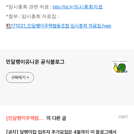
*임시총회 관련 자료 :
http://bit.ly/임시총회자료
*첨부 : 임시총회 자료집 :
171021_민달팽이주택협동조합 임시총회 자료집.hwp
로그 정보
민달팽이유니온 공식블로그
구독하기
더보기
[민달팽이주택협동조합]/* 공지사항
의 다른 글
[공지] 달팽이집 입주자 추가모집은 4월까지 이 블로그에서