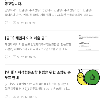
공고합니다.
글 내용
안녕하세요. 민달팽이주택협동조합입니다. 민달팽이주택협동조합도 민달팽이
유니온과 마찬가지로 곧 홈페이지를 통해 시민/조합원 분들과 소통할 예정입니
다. 홈페이지 오픈 전까지 이 블로그를 이용해주세요. 감사합니다.
0
0
2018. 3. 22.
[공고] 채권자 이의 제출 공고
글 내용
채권자 이의 제출 공고 민달팽이주택협동조합은 「협동조합
기본법」 제105조의 2에 따라 2017년 10월 21일 조직변
경총회에서 민달팽이사회적협동조합으로 조직변경할 것을
0
0
2017. 10. 24.
의결하였습니다. 이에 따라 다음과 같이 이 조직변경에 이
의가 있는 채권자는 본 공고 게재일 다음날로부터 1개월 이
내(2017년 11월 24일까지)에 본 조합에 서면으로 이의를
[안내]사회적협동조합 설립을 위한 조합원 총
제출하시기 바랍니다. - 아 래 - 1. 이의 제출기간2017년 1
0월 25일 ~ 2017년 11월 24일 2. 이의 제출장소민달팽
투표 안내
글 내용
이주택협동조합 사무국 (070-4148-9120)주소 : 서울특
[민달팽이주택협동조합] 사회적협동조합 설립을 위한 조
별시 마포구 백범로 24, 4층 2017년 10월 24일 민달팽
합원 총투표 안내 ◯ 총투표 일정 : 2017년 10월 18일
이주택협동조합 이사장 임 소 라 (직인생략)
(수) 오전 9:00 ~ 10월 20일(금) 오후 9:00 (투표 문자
0
0
2017. 10. 17.
발송)◯ 투표방법 : 모바일 인증을 활용한 모바일/온라인
투표◯ 투표절차 : 선거인 명부에 있는 조합원에게 문자로