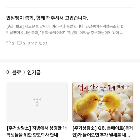
맞이할 지금, 우리는 무엇을 이해하며 사회를 바라봐야 할
까요? 민달팽이는 우선 아래의 질문에 답을 하면서 주거권
민달팽이 총회, 함께 해주셔서 고맙습니다.
을 써내려가려고 합니다. 함께 머리를 맞댈 여러분을 기다
글 내용
립니다. 주요 쟁점과 강의 내용 1. 시민권에 입각해 주거권
[총회 보고] 새로운 민달팽이, 여러분과 출발합니다. 민달팽이주택협동조합 &
을 주장한다는 것은 어떤 의미인가? 2. 한국 사회에서 세입
민달팽이유니온 총회, "진짜 좋았어요!" "청년의 이익을 추구하는데에 있어 타
자는 동등한 시민권을 보장받고 있는가? (소유권 vs 주거
배려층을 소외시키지 않겠다라는 말이 가장 기억에 남네요. 이전에 아프리카에
권 다시보기) 3. 촛불을 든 시민, 한국사회에서 살아가는 청
0
0
2017. 3. 24.
월드컵 빨간 티셔츠보내기 운동이 한동안 그 국가의 섬유 의류산업을 저하 시켰
년, 그리고 세입자, 우리는 사회변화를 위해 합의해야 하는
다라는 사례를 교수님에게 들은 적 있었어요. 헐벗은 아이들에게 당장의 옷을
것은..
줬지만 미래의 청년들에게 옷을 갖기 어렵게 만들어버렸다고 하더라구요. 단순
히 일면을 바라보는것이 아니라 다각도적인 고민이 필요한거잖아요. 사회문제
란. 하지만 민달팽이 유니온은 남을 고려하고 다같이 사는 것에 대한 고민을 하
이 블로그 인기글
는 단체라는 생각에 앞으로도 지속적으로 회원으로 남고싶다고 생각하게 되었
어요." - 신입회원 JH "회원, 조..
[주거상담소] 지방에서 상경한 대
[주거상담소] Q8. 룸메이트(동거
학생들을 위한 향토학사 안내
인)가 들어오면 추가 월세를 내야