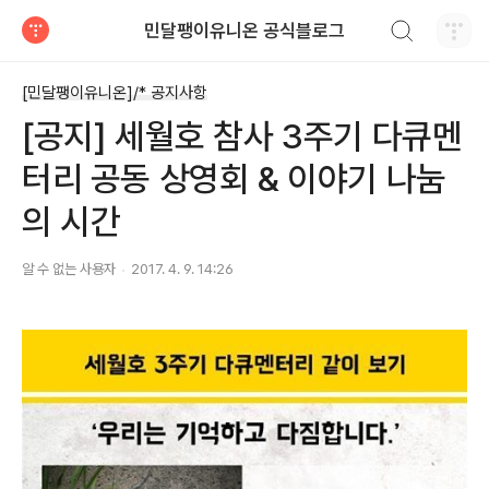
검색하기
민달팽이유니온 공식블로그
티스토리
[민달팽이유니온]/* 공지사항
[공지] 세월호 참사 3주기 다큐멘
터리 공동 상영회 & 이야기 나눔
의 시간
알 수 없는 사용자
2017. 4. 9. 14:26