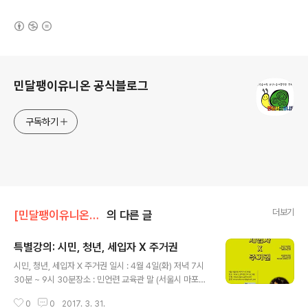
(새창열림)
로그 정보
민달팽이유니온 공식블로그
구독하기
더보기
[민달팽이유니온]/* 공지사항
의 다른 글
특별강의: 시민, 청년, 세입자 X 주거권
글 내용
시민, 청년, 세입자 X 주거권 일시 : 4월 4일(화) 저녁 7시
30분 ~ 9시 30분장소 : 민언련 교육관 말 (서울시 마포구
공덕동 110-22 3층) 박근혜 탄핵을 이뤄내고 구속, 그리
0
0
2017. 3. 31.
고 세월호 인양과 진상규명을 앞두면서 동시에 대선까지