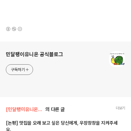
(새창열림)
로그 정보
민달팽이유니온 공식블로그
구독하기
더보기
[민달팽이유니온]/* 보도자료, 기자회견, 논평
의 다른 글
[논평] 맛집을 오래 보고 싶은 당신에게, 우장창창을 지켜주세
요.