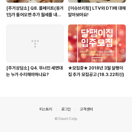
[주거상담소] Q8. 룸메이트(동거
[이슈브리핑] LTV와 DTI에 대해
인)가 들어오면 추가 월세를 내야
알아보아요!
하나요?
[주거상담소] Q4. 무너진 세면대
★모집중★ 2018년 3월 달팽이
는 누가 수리해야하나요?
집 추가 모집공고 (18.3.22최신)
의안내
티스토리
로그인
고객센터
© Daum Corp.