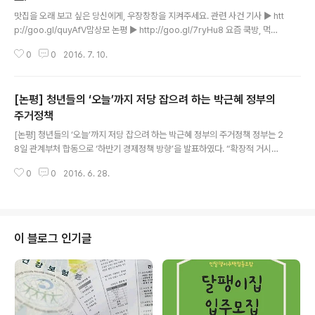
글 내용
맛집을 오래 보고 싶은 당신에게, 우장창창을 지켜주세요. 관련 사건 기사 ▶️ htt
p://goo.gl/quyAfV맘상모 논평 ▶️ http://goo.gl/7ryHu8 요즘 쿡방, 먹방
등 요리를 소재로 하는 방송들이 많아지고 이에 따라 전국의 ‘맛집’들이 방송에
0
0
2016. 7. 10.
연일 타고 많은 사람들이 줄을 서고 있습니다. 오랫동안 조그맣게 장사한 사장
님이 드디어 ‘대박’이 났다는 좋은 소식도 들리지만 “장사가 잘 된다고 임대인이
월세를 두배 올렸다더라.”, “쫓아내고 임대인의 자녀가 똑같은 업종으로 한다더
[논평] 청년들의 ‘오늘’까지 저당 잡으려 하는 박근혜 정부의
라.”는 소리도 들립니다. 카더라라고 하기엔 우리가 종종 볼 수 있는 현실입니
다. 장사를 하다가 대박이 나더라도 결코 기뻐만 할 수 없는 것, 임대인의 요구에
주거정책
글 내용
따라 하루아침에 쪽박이 될 수도 있는 것, 바로 상인들..
[논평] 청년들의 ‘오늘’까지 저당 잡으려 하는 박근혜 정부의 주거정책 정부는 2
8일 관계부처 합동으로 ‘하반기 경제정책 방향’을 발표하였다. “확장적 거시정
책을 통해 구조개혁을 가속화해 한국경제의 일자리 창출능력을 재고”라는 틀에
0
0
2016. 6. 28.
정책방향의 내용은 오래된 축음기에서 나오는 음악과 같이 진부하기 짝이 없다.
여기에 포함된 주거정책의 내용도 크게 다를 바 없다. ‘임대시장의 자본투자를
위한 규제 완화’와 같은 투기 정책은 논할 가치가 없다고 하더라도 서민주거안
정을 위해 내놓은 대책이 ‘디딤돌 대출 금리 인하’, ‘월세대출 확대’ 등의 정책이
다. 결국 주거문제를 ‘빚’으로 해결하라는 이야기의 반복이다. 급격한 월세전환
이 블로그 인기글
으로 인한 주거비 부담 문제에 대한 정부의 대안은 2015년 도입한 ‘월세대
출’이었다. 그리..