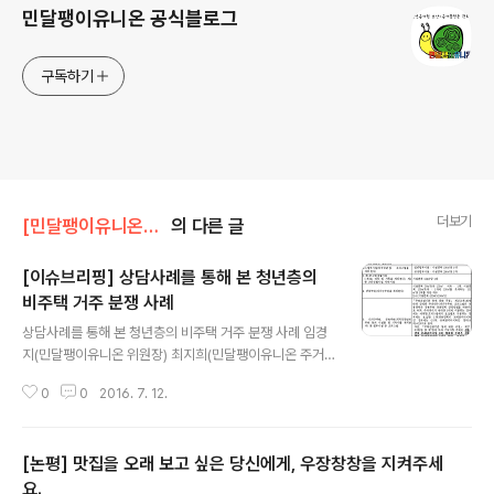
민달팽이유니온 공식블로그
구독하기
더보기
[민달팽이유니온]/* 보도자료, 기자회견, 논평
의 다른 글
[이슈브리핑] 상담사례를 통해 본 청년층의
비주택 거주 분쟁 사례
글 내용
상담사례를 통해 본 청년층의 비주택 거주 분쟁 사례 임경
지(민달팽이유니온 위원장) 최지희(민달팽이유니온 주거
상담국장) 민달팽이유니온은 온라인 주거상담(http://bit.l
0
0
2016. 7. 12.
y/민유주거상담)을 받고 있습니다. 일주일에 평균 2건 정
도 접수되며 1건 당 소요 기간은 약 30일입니다. 본 글은
실제 상담 사례를 통해 비주택에 거주하는 청년들의 임대
[논평] 맛집을 오래 보고 싶은 당신에게, 우장창창을 지켜주세
차 분쟁 유형을 정리한 글입니다. 당장 해결책을 모색하기
쉽지 않은 문제 유형이자 제도의 사각지대이지만 임대인과
요.