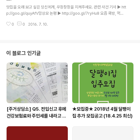
글 내용
의 협상을 통해 해결할 수 있으니 비슷한 문제를 겪고 계시
맛집을 오래 보고 싶은 당신에게, 우장창창을 지켜주세요. 관련 사건 기사 ▶️ htt
다면 위의 주소로 접속, 주거상담을 접수해주시기 바랍니
p://goo.gl/quyAfV맘상모 논평 ▶️ http://goo.gl/7ryHu8 요즘 쿡방, 먹방
다. 함께 답을 찾아가는 민달팽이유니온의 주거상담은 여
등 요리를 소재로 하는 방송들이 많아지고 이에 따라 전국의 ‘맛집’들이 방송에
러분에게 힘이 될 것이라 생각합니다. Ⅰ. 청년층이 주로 거
0
0
2016. 7. 10.
연일 타고 많은 사람들이 줄을 서고 있습니다. 오랫동안 조그맣게 장사한 사장
주하는 비주택 유형 (건축법 시행령..
님이 드디어 ‘대박’이 났다는 좋은 소식도 들리지만 “장사가 잘 된다고 임대인이
월세를 두배 올렸다더라.”, “쫓아내고 임대인의 자녀가 똑같은 업종으로 한다더
라.”는 소리도 들립니다. 카더라라고 하기엔 우리가 종종 볼 수 있는 현실입니
다. 장사를 하다가 대박이 나더라도 결코 기뻐만 할 수 없는 것, 임대인의 요구에
이 블로그 인기글
따라 하루아침에 쪽박이 될 수도 있는 것, 바로 상인들..
[주거상담소] Q5. 전입신고 후에
★모집중★ 2018년 4월 달팽이
건강보험료와 주민세를 내라고 고
집 추가 모집공고 (18.4.25 최신)
지서가 날아왔어요.