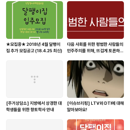
★모집중★ 2018년 4월 달팽이
다음 사회를 위한 평범한 사람들의
집 추가 모집공고 (18.4.25 최신)
민주주의를 위해, 뜨겁게 토론하고
광장으로 갑시다.
[주거상담소] 지방에서 상경한 대
[이슈브리핑] LTV와 DTI에 대해
학생들을 위한 향토학사 안내
알아보아요!