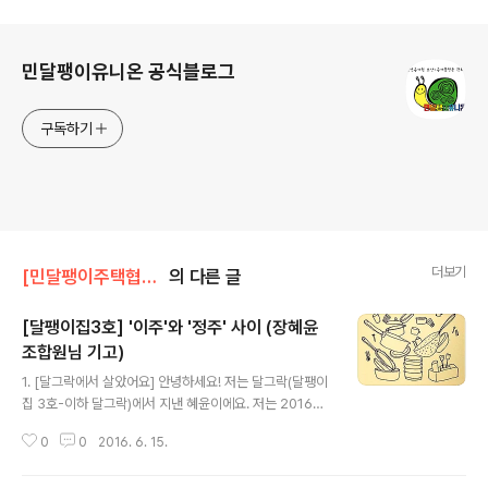
로그 정보
민달팽이유니온 공식블로그
구독하기
더보기
[민달팽이주택협동조합]/* 달팽이집 살이
의 다른 글
[달팽이집3호] '이주'와 '정주' 사이 (장혜윤
조합원님 기고)
글 내용
1. [달그락에서 살았어요] 안녕하세요! 저는 달그락(달팽이
집 3호-이하 달그락)에서 지낸 혜윤이에요. 저는 2016년
1월부터 6월까지 달팽이집 살이를 하고 출가(?)를 하게 되
0
0
2016. 6. 15.
었습니다. 한동안은 앞으로의 독립과 주거에 대해 생각할
시간을 좀 더 가져보려고 해요! 작년, 독립을 모색하면서 달