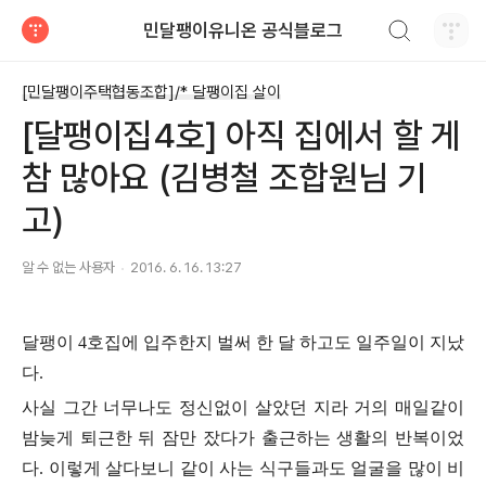
검색하기
민달팽이유니온 공식블로그
티스토리
[민달팽이주택협동조합]/* 달팽이집 살이
[달팽이집4호] 아직 집에서 할 게
참 많아요 (김병철 조합원님 기
고)
알 수 없는 사용자
2016. 6. 16. 13:27
달팽이 4호집에 입주한지 벌써 한 달 하고도 일주일이 지났
다.
사실 그간 너무나도 정신없이 살았던 지라 거의 매일같이
밤늦게 퇴근한 뒤 잠만 잤다가 출근하는 생활의 반복이었
다. 이렇게 살다보니 같이 사는 식구들과도 얼굴을 많이 비