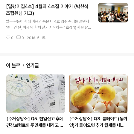
팽이집 3호 입주자가 되었다는 합격 연락을 받고서 무척
[달팽이집4호] 4월의 4호집 이야기 (박한석
기뻤던 순간을 기억해요. 달그락에서 지내는 동안, 주변에
많은 사람이 “공동주택 생활은 어때? 재밌어?”라며 묻곤
조합원님 기고)
글 내용
했어요. 그럴 때마다 저는 ‘집사람들’과 함께 보낸 시간들에
많은 분들이 함께 마음과 품을 내 4호 입주 준비를 끝낸지
대해서 말하곤 했어요. 같이 음식을 만들어 먹기도 하고, 새
얼마 안 된, 이제 막 함께 살기 시작하는 4호집 1) 서울 살
로운 생각을 하게 되기도 하고, 같이 놀면서 느끼는 재미도
이 제 이야기로 운을 띄어야겠네요. 20대 후반에 서울로
있고, 안부와 고민을 함께 나누는 일상이 참 좋다고요. 생활
0
0
2016. 5. 15.
이사를 왔습니다. 아는 사람도 별로 없었고 집에 대한 정보
을 배우는 ..
도 부족했죠. 첫 번째 집은 바닥이 기울어진 곳이었고 두 번
째 집은 현관문 위에 설치된 비상구등을 떼지 못하는 곳에
이었습니다. 이 두 곳의 삶으로 우리나라에서 세입자의 위
치가 어디쯤에 있는지 알게 되었죠. 2) ‘세입자의 권리’와
이 블로그 인기글
‘민달팽이 유니온’ 집들을 알아보다 한 언론을 통해 ‘민달팽
이 유니온’을 알게 되었습니다. 세입자가 가지는 권리에 대
해 고민을 하는 곳이었고 찾아갔습니다. ‘입주갱신권이 입
주조합원에게’ 도발적이면서도 매력적인 문구이더군요. 달
팽이집 1, 2호에..
[주거상담소] Q5. 전입신고 후에
[주거상담소] Q8. 룸메이트(동거
건강보험료와 주민세를 내라고 고
인)가 들어오면 추가 월세를 내야
지서가 날아왔어요.
하나요?