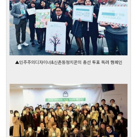
▲민주주의디자이너&신촌동정치꾼의 총선 투표 독려 캠페인