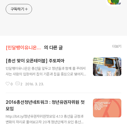
구독하기
더보기
[민달팽이유니온]/* 공지사항
의 다른 글
[총선 맞이 오픈테이블] 주토피아
글 내용
민달팽이유니온은 총선을 앞두고 청년들과 함께 를 꾸려서
사는 사람의 입장에서 집의 기준과 집을 중심으로 맺어지
는 관계, 그리고 적절한 가격에 대해서 이야기하고 정책을
0
2
2016. 3. 23.
제안하고 있습니다. 오픈테이블로 를 열어 보드게임을 통
해 주거 환경이 열악함에 따라서 실제 주거비가 얼마나 들
어가는지를 살펴볼 예정입니다. 주거정책을 공급자 중심에
2016총선청년네트워크 : 청년유권자위원 첫
서 사는 사람 중심으로 패러다임을 전환시키는 자리에 함
께 해주세요. 4월 1일(금) 저녁 7시 청년허브 세미나실 신
모임
글 내용
청 ▶ http://bit.ly/주토피아참가신청
http://bit.ly/청년유권자위원첫모임 4.13 총선을 긍정과
변화의 자리로 풀어보고자 20개 청년단체가 모인 총선청