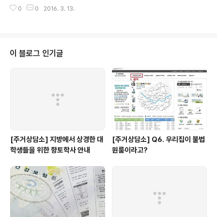
년네트워크는 더 많은 청년들과 함께하기 위해 청년유권자
0
0
2016. 3. 13.
위원을 모집해 총선에서 청년의 '다양한', '세심한' 이야기
를 담으려고 합니다. 특히 4월 2일 전국 동시다발 이뤄지
는 행사를 같이 기획해서 N개의 목소리, N개의 움직임을
만들고자 합니다. 이번에 청년유권자위원으로 신청은 했는
데 뭐가 무엇인지 아직 잘 모르시겠다는 분들을 위해 준비
이 블로그 인기글
한 첫.모.임. 알파고가 알려주는 4.13 총선의 주요 변수도
당일에 공개합니다! 일시 : 3월 18일(금) 저녁 7시 장소 :
서울시NPO지원센터 1층 품다*청년유권자위원을 대상으
로 하고 있습니다. 오시기 전에 청년유권자위원으로 함께
해주세요 ▶ htt..
[주거상담소] 지방에서 상경한 대
[주거상담소] Q6. 우리집이 불법
학생들을 위한 향토학사 안내
원룸이라고?