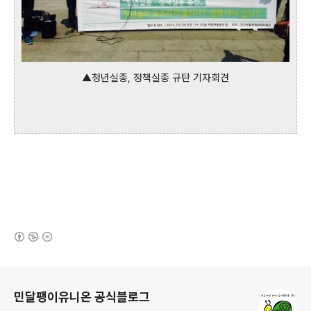
▲청년실종, 정책실종 규탄 기자회견
(새창열림)
로그 정보
민달팽이유니온 공식블로그