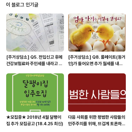
여했던 것 같습니다. 하지만 달팽이집이 아직 낯설거나 주
이 블로그 인기글
택협동조합이라는 개념이 어려우신 새내기 조합원분들을
위해, 그리고 주택협동조합의 가치와 마음가짐을 되새기고
싶은 조합원분들을 위해 민달팽이주택협동조합 교육의 시
간을 가지게 되었습니다. 아울러, 그 동안 번개모임과 상상
워크샵 등을 통해 준비해왔던 달팽이집 3호가 ..
[주거상담소] Q5. 전입신고 후에
[주거상담소] Q8. 룸메이트(동거
건강보험료와 주민세를 내라고 고
인)가 들어오면 추가 월세를 내야
지서가 날아왔어요.
하나요?
★모집중★ 2018년 4월 달팽이
다음 사회를 위한 평범한 사람들의
집 추가 모집공고 (18.4.25 최신)
민주주의를 위해, 뜨겁게 토론하고
광장으로 갑시다.