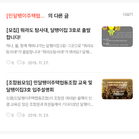
더보기
[민달팽이주택협동조합]/* 공지사항
의 다른 글
[모집] 뭐라도 탐사대, 달팽이집 3호로 출발
합니다!
글 내용
하나, 둘, 함께 채워나가는 달팽이집3호! 그곳으로 "뭐라도
탐사대"가 출발합니다! "뭐라도탐사대"가 뭐에요? 달팽이
집 3호에 '뭐라도''라는 작은 섬을 만들 예정이에요. 그 섬
0
0
2015. 11. 27.
은, 입주자들에게 안락한 휴식 공간이자 비입주조합원도
가끔씩 드나들 수 있는 공간이지요. 그렇게 만들어진 틈은
'공유 공간'이 되고 우리 조합의 소중한 자산이 되겠지요.
[조합원모임] 민달팽이주택협동조합 교육 및
뭐라도탐사대는 그러한 공유의 '뭐라도'를 같이 만들어가
는 탐사대입니다. 구체적으로는 입주조합원들이 안정적으
달팽이집3호 입주설명회
글 내용
로 입주할 수 있도록 워크샵을 진행하고, 실제로 집을 고치
민쿱(민달팽이주택협동조합)의 조합원 여러분! 올해의 민
는 리모델링을 해보는 경험까지 해보려고 해요. 다양한 분
쿱 교육은 많은 조합원과 회원들께서 기다리셨던 달팽이집
을 기다려요. 뭐든 보태고 싶은, 뭐라도 해보고 싶은 회원과
3호 입주절차 설명회와 함께 진행됩니다.조합의 설립과 달
조합원을 환영합니다. 왜 하려고 해요? 달팽이집 3호는 조
0
0
2015. 11. 23.
팽이집 1, 2호 공급을 함께 했던 2014년에는 설레는 마음
합원 모두가 사는 집은 아니지..
으로 주택협동조합의 의미를 다지고, 방향에 대해 많이 고
민했던 반면, 올해는 1, 2호의 성공적인 공급을 통해 달팽
이집의 복제 가능성을 확인하고 더 넓은 지경의 활동에 참