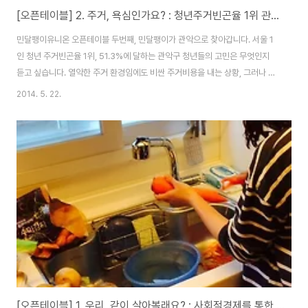
[오픈테이블] 2. 주거, 욕심인가요? : 청년주거빈곤율 1위 관악구 이야기
민달팽이유니온 오픈테이블 두번째, 민달팽이가 관악으로 찾아갑니다. 서울 1
인 청년 주거빈곤율 1위, 51.3%에 달하는 관악구 청년들의 고민은 무엇인지
듣고 싶습니다. 열악한 주거 환경임에도 비싼 주거비용을 내는 상황, 그러나 너
무나 많은 사람들이 겪고 있는 공통의 문제들의 해결법을 모색하는 자리에 초
2014. 5. 22.
대합니다. 서울 1인 청년 주거빈곤율 51.3%로 1위인 관악구, 게다가 전통적인
고시촌으로 형성되어 고시원이 즐비합니다. 좁은 방과 아주 작은 창문, 따닥따
닥 붙은 방은 더위에도 추위에도 약하고 쉽게 불이 나기도 하고 노후 시설이 그
대로 방치되는 곳이 있어 안전에 대한 우려도 나오고 있습니다. 혼자 사는 것이
다만 외로워서가 아니라 삶 자체가 고단해서 힘겨운 우리 청년들, 나를 살리고
지역을 살리는 집을 ..
[오픈테이블] 1. 우리, 같이 살아볼래요? : 사회적경제를 통한 주거해법찾기