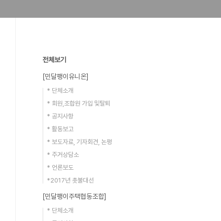
전체보기
[민달팽이유니온]
* 단체소개
* 회원,조합원 가입 및탈퇴
* 공지사항
* 활동보고
* 보도자료, 기자회견, 논평
* 주거상담소
* 언론보도
*2017년 촛불대선
[민달팽이주택협동조합]
* 단체소개