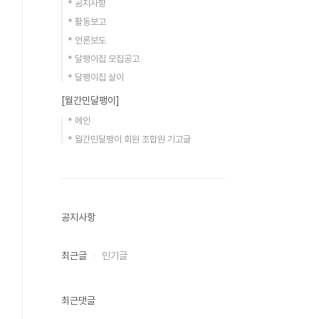
* 공지사항
* 활동보고
* 언론보도
* 달팽이집 모집공고
* 달팽이집 살이
[월간민달팽이]
* 메인
* 월간민달팽이 회원 조합원 기고글
공지사항
최근글
인기글
최근댓글