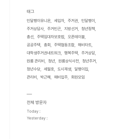
태그
민달팽이유니온
세입자
주거권
민달팽이
주거상담사
주거빈곤
지방선거
청년정책
총선
주택임대차보호법
오픈테이블
공공주택
총회
주택협동조합
해비타트
대학생주거권네트워크
행복주택
주거상담
원룸 관리비
청년
원룸상식사전
청년주거
청년수당
세월호
도시재생
달팽이집
관리비
박근혜
예비입주
회원모임
전체 방문자
Today :
Yesterday :