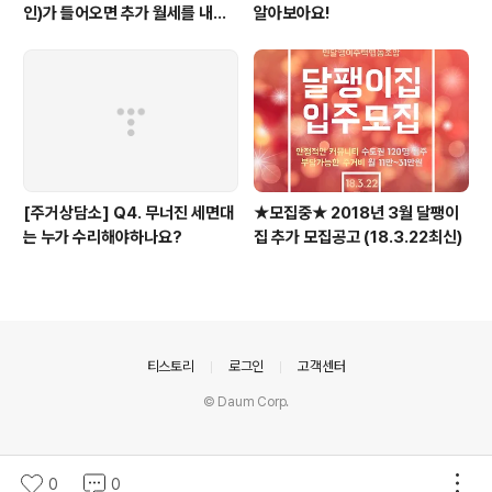
인)가 들어오면 추가 월세를 내야
알아보아요!
하나요?
[주거상담소] Q4. 무너진 세면대
★모집중★ 2018년 3월 달팽이
는 누가 수리해야하나요?
집 추가 모집공고 (18.3.22최신)
의안내
티스토리
로그인
고객센터
© Daum Corp.
0
0