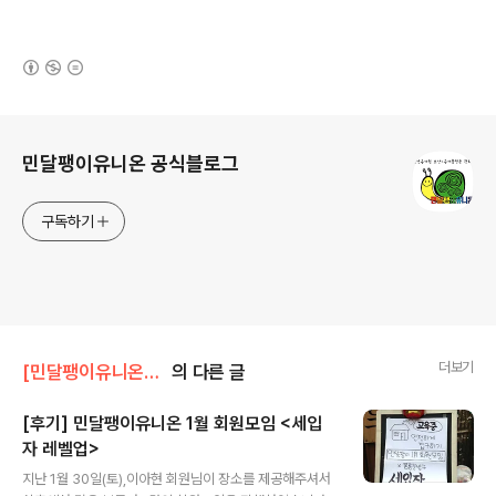
(새창열림)
로그 정보
민달팽이유니온 공식블로그
구독하기
더보기
[민달팽이유니온]/* 활동보고
의 다른 글
[후기] 민달팽이유니온 1월 회원모임 <세입
자 레벨업>
글 내용
지난 1월 30일(토),이아현 회원님이 장소를 제공해주셔서