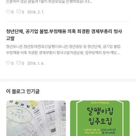
신촌에서 많은 분들과 1월의 회원모임을 진행하였습니다.
이사철을 맞아, 집 구할 때의 어려움을 서로 공유하는 자리
0
0
2016. 2. 1.
이자 세입자의 권리에 대해 알아가는 시간을 가져보았습니
다. 함께 도란도란 이야기를 할 수 있도록 소규모로 신청을
받았는데 많은 분들이 관심을 가져주신만큼, 질문과 고민
청년단체, 공기업 불법․부정채용 의혹 최경환 경제부총리 형사
이 오가는 풍성한 모임이 되었습니다. 먼저 최지희 주거상
담팀장과 집 구하면서 고려해야 할, 알아야 할 사항들에 대
고발
글 내용
해서 이야기를 나누었습니다. (아래 슬라이드쇼를 참고하
청년유니온․청년참여연대․민달팽이유니온․청년광장 등 청년단체, 공기업 불법․
시면 됩니다.) 계약이 성사되었다라고 하는 건 계약금만 납
부정채용 의혹 최경환 경제부총리 형사고발직권남용, 업무방해죄 등에 해당할
부하는 것을 의미하는 게 아니라 잔금까지 모두 내고난 상
뿐만 아니라 매우 반사회적※ 고발장 제출 일시 및 장소 : 1.6(수) 낮 1시, 서울중
황을 의미합니다. 하지만 그 전에 가계약금을 걸었다면 그
0
0
2016. 1. 6.
앙지검 현관 앞 ▲ 사진출처 : 뉴시스 1월 6일 오후 1시, 민달팽이유니온은 청년
것 역시 계약의 일부이기 때문에 계약을 ..
유니온, 청년참여연대, 청년광장 등 청년단체들과 경제민주화네트워크와 함께
최근 자신의 인턴을 공기업에 불법적으로 채용시켰다고 의혹을 받고 있는 최경
환 경제부총리를 서울중앙지방검찰청(서울중앙지검)에 고발하였습니다. 이에
민달팽이유니온과 함께 참여한 청년단체들은 최경환 경제부총리에 대한 검찰의
이 블로그 인기글
철저한 수사를 촉구합니다. 최경환 경제부총리는 그간 청년을 앞세워 정부에서
추진하는 노동개악 정책을 가장..