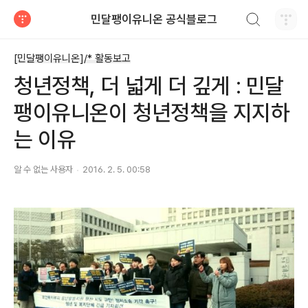
검색하기
민달팽이유니온 공식블로그
티스토리
[민달팽이유니온]/* 활동보고
청년정책, 더 넓게 더 깊게 : 민달
팽이유니온이 청년정책을 지지하
는 이유
알 수 없는 사용자
2016. 2. 5. 00:58