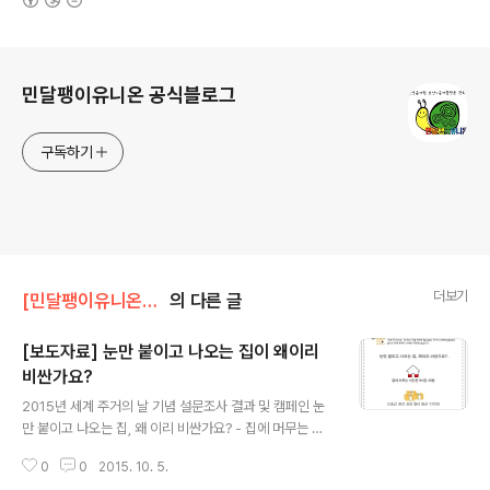
로그 정보
민달팽이유니온 공식블로그
구독하기
더보기
[민달팽이유니온]/* 보도자료, 기자회견, 논평
의 다른 글
[보도자료] 눈만 붙이고 나오는 집이 왜이리
비싼가요?
글 내용
2015년 세계 주거의 날 기념 설문조사 결과 및 캠페인 눈
만 붙이고 나오는 집, 왜 이리 비싼가요? - 집에 머무는 시
간은 9시간 49분- 보증금 환산 실질 월세 평균 73.6만
0
0
2015. 10. 5.
원- 시간 당 월세로 환산하면 2,480원, 최저임금의 절반