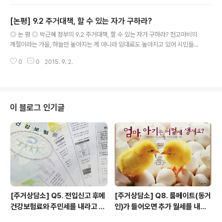
수준 1. 민달팽이유니온(위원장 : 임경지)은 10월 5일(월),
2015년 세계 주거의 날을 맞이하여 창년들을 대상으로 설
[논평] 9.2 주거대책, 할 수 있는 자가 구하라?
문조사를 진행하였다. 이번 설문조사는 평균 거주시간과
글 내용
주거비용을 비교해 실질적인 주거비 수준을 알아보기 위해
◎ 논 평 ◎ 박근혜 정부의 9.2 주거대책, 할 수 있는 자가 구하라? 천고마비의
기획되었다. 설문조사 결과 유효응답 102개를 분석대상으
계절이라는 가을, 하늘만 높아지는 게 아니라 임대료도 높아지고 있어 시민들의
로 하였다. 2. 실태조사 결과 응답한 인원이 집에 머무는 시
시름이 더해간다. 이제 곧 연말이 다가오면 많은 전, 월세 계약이 종료되고 세입
간은 하루 평균 9시간 49분으로 나타났다. 한국인의 평균
0
0
2015. 9. 2.
자들은 또 다시 이사를 가야 한다. 세입자의 고통을 반복해서 말하는 것이 무색
수면시간이 약 7시간*인 것과 생활에 필수적인 세면·생리
할만큼 우리는 더 나빠지고 더 힘들어지고 있다. 전세 대란 속에서 월세 전환이
등 시간..
빠르게 진행되고 있어 세입자들의 임대료 충격이 상당하다. 이에 공공주택 확충
과 동시에 민간 임대 시장을 규제하는 선도적 조치가 시급한 때이다. 고삐 풀린
망아지와 같은 민간 임대 시장을 규제한다는 것이 쉬운 일은 아니지만 반드시
이 블로그 인기글
필요한 일이다. 하지만 이번 9.2 주거 대책에서는 ‘할 수 있는 것’, ‘하기 쉬운
것..
[주거상담소] Q5. 전입신고 후에
[주거상담소] Q8. 룸메이트(동거
건강보험료와 주민세를 내라고 고
인)가 들어오면 추가 월세를 내야
지서가 날아왔어요.
하나요?