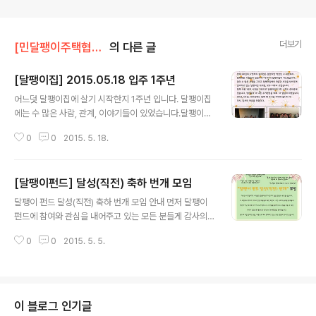
더보기
[민달팽이주택협동조합]/* 공지사항
의 다른 글
[달팽이집] 2015.05.18 입주 1주년
글 내용
어느덧 달팽이집에 살기 시작한지 1주년 입니다. 달팽이집
에는 수 많은 사람, 관계, 이야기들이 있었습니다.달팽이집
에서 지내는 일상처럼 소박하게 진심을 담아 감사의 인사
0
0
2015. 5. 18.
를 전합니다 :D + 5월 24일(일)에 남가좌동 330-28의
달팽이집에서 평상,문패도 만들고 저녁에는 함께 밥도 먹
을 예정이예요! 누구에게나 열린 식탁으로 모두 환영합니
[달팽이펀드] 달성(직전) 축하 번개 모임
다! 놀러오세요!010-9176-9991 임소라(언제든, 무엇으
글 내용
로든 연락주세요^^)
달팽이 펀드 달성(직전) 축하 번개 모임 안내 먼저 달팽이
펀드에 참여와 관심을 내어주고 있는 모든 분들게 감사의
인사를 드립니다.민달팽이유니온은 예상보다도 훨씬 크게
0
0
2015. 5. 5.
다가온 마음들을 어떻게 모아내면 좋을지 고민했고 축하의
시간을 펀드와 함께한 모두와 채우는 것이 좋을것같다는
생각을 하였습니다. 그래서 다가오는 5월 7일 목요일 달팽
이펀드 달성(직전) 축하 번개 모임에서 여러분을 만나고 싶
습니다. 달팽이 펀드를 모으는 과정은 쉽지 않은 일이었지
이 블로그 인기글
만 많은 사람들을 만날 수 있었고 그 보다 더 많은 이야기가