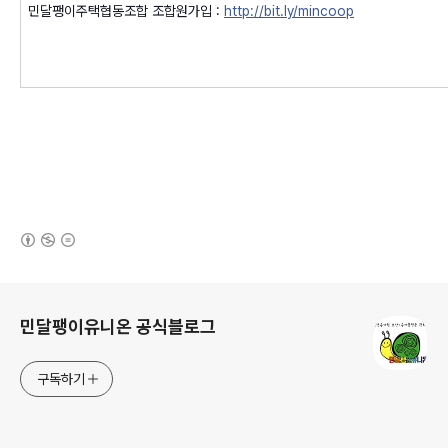
민달팽이주택협동조합 조합원가입 :
http://bit.ly/mincoop
(새창열림)
로그 정보
민달팽이유니온 공식블로그
구독하기