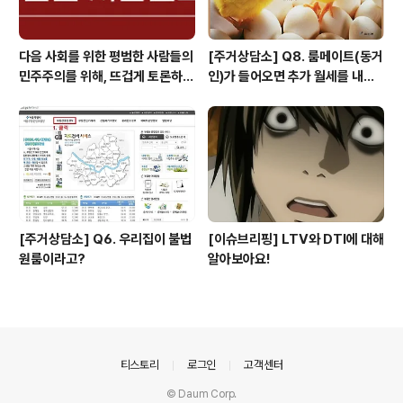
다음 사회를 위한 평범한 사람들의
[주거상담소] Q8. 룸메이트(동거
민주주의를 위해, 뜨겁게 토론하고
인)가 들어오면 추가 월세를 내야
광장으로 갑시다.
하나요?
[주거상담소] Q6. 우리집이 불법
[이슈브리핑] LTV와 DTI에 대해
원룸이라고?
알아보아요!
의안내
티스토리
로그인
고객센터
© Daum Corp.