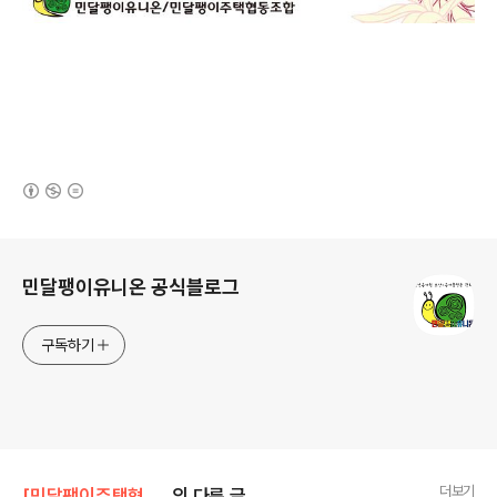
(새창열림)
로그 정보
민달팽이유니온 공식블로그
구독하기
더보기
[민달팽이주택협동조합]/* 공지사항
의 다른 글