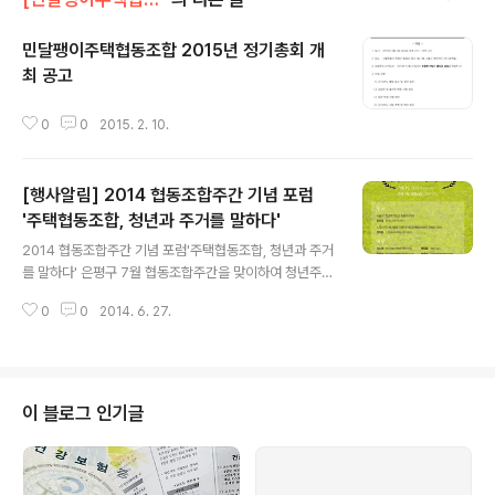
민달팽이주택협동조합 2015년 정기총회 개
최 공고
글 내용
0
0
2015. 2. 10.
[행사알림] 2014 협동조합주간 기념 포럼
'주택협동조합, 청년과 주거를 말하다'
글 내용
2014 협동조합주간 기념 포럼'주택협동조합, 청년과 주거
를 말하다' 은평구 7월 협동조합주간을 맞이하여 청년주거
문제 해결을 위한 협동조합 포럼을 진행합니다.청년주거협
0
0
2014. 6. 27.
동조합 모두들, 함께주택협동조합과 관련 전문가들이 패널
로 함께 참여하고, 민달팽이 쿱또한 활동을 중심으로 '1,2
인 청년들을 위한 주택임대협동조합의 방향에 대해 발제를
할 예정입니다 주택협동조합이 궁금하신 분들, 협동조합주
택에 살아보고 싶으신 분들 놀러오세요 :) □ 일 시 : 2014
이 블로그 인기글
년 7월 3일 16:00~18:00□ 장 소 : 은평구청 대회의실
(본관 7층)□ 주 관 : 하우징쿱주택협동조합, 한국도시연구
소, 민달팽이유니온, 은평구청□ 후 원 : 은평구청 □ 주 제
(발제)○ 서울시 청년주거빈곤 현황과 과제(최은영 박사)○