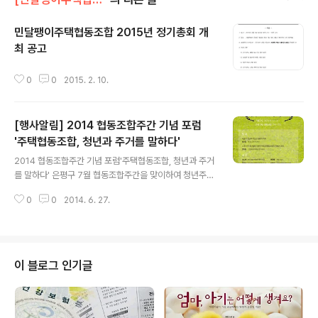
민달팽이주택협동조합 2015년 정기총회 개
최 공고
글 내용
0
0
2015. 2. 10.
[행사알림] 2014 협동조합주간 기념 포럼
'주택협동조합, 청년과 주거를 말하다'
글 내용
2014 협동조합주간 기념 포럼'주택협동조합, 청년과 주거
를 말하다' 은평구 7월 협동조합주간을 맞이하여 청년주거
문제 해결을 위한 협동조합 포럼을 진행합니다.청년주거협
0
0
2014. 6. 27.
동조합 모두들, 함께주택협동조합과 관련 전문가들이 패널
로 함께 참여하고, 민달팽이 쿱또한 활동을 중심으로 '1,2
인 청년들을 위한 주택임대협동조합의 방향에 대해 발제를
할 예정입니다 주택협동조합이 궁금하신 분들, 협동조합주
택에 살아보고 싶으신 분들 놀러오세요 :) □ 일 시 : 2014
이 블로그 인기글
년 7월 3일 16:00~18:00□ 장 소 : 은평구청 대회의실
(본관 7층)□ 주 관 : 하우징쿱주택협동조합, 한국도시연구
소, 민달팽이유니온, 은평구청□ 후 원 : 은평구청 □ 주 제
(발제)○ 서울시 청년주거빈곤 현황과 과제(최은영 박사)○