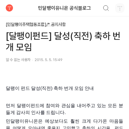
검색하기
민달팽이유니온 공식블로그
티스토리
[민달팽이주택협동조합]/* 공지사항
[달팽이펀드] 달성(직전) 축하 번
개 모임
알 수 없는 사용자
2015. 5. 5. 15:49
달팽이 펀드 달성(직전) 축하 번개 모임 안내
먼저 달팽이펀드에 참여와 관심을 내어주고 있는 모든 분
들게 감사의 인사를 드립니다.
민달팽이유니온은 예상보다도 훨씬 크게 다가온 마음들
을
어떻게 모아내면 좋을지 고민했고 축하의 시간을 펀드