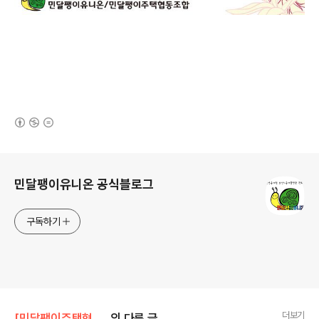
(새창열림)
로그 정보
민달팽이유니온 공식블로그
구독하기
더보기
[민달팽이주택협동조합]/* 공지사항
의 다른 글