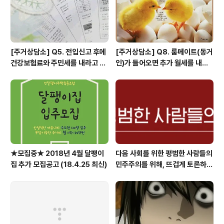
1.2인가구 청년..
[주거상담소] Q5. 전입신고 후에
[주거상담소] Q8. 룸메이트(동거
건강보험료와 주민세를 내라고 고
인)가 들어오면 추가 월세를 내야
지서가 날아왔어요.
하나요?
★모집중★ 2018년 4월 달팽이
다음 사회를 위한 평범한 사람들의
집 추가 모집공고 (18.4.25 최신)
민주주의를 위해, 뜨겁게 토론하고
광장으로 갑시다.