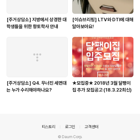
[주거상담소] 지방에서 상경한 대
[이슈브리핑] LTV와 DTI에 대해
학생들을 위한 향토학사 안내
알아보아요!
[주거상담소] Q4. 무너진 세면대
★모집중★ 2018년 3월 달팽이
는 누가 수리해야하나요?
집 추가 모집공고 (18.3.22최신)
의안내
티스토리
로그인
고객센터
© Daum Corp.